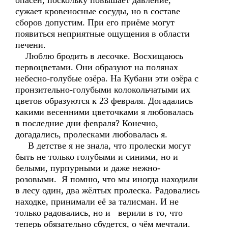
опасен, поскольку повышает давление,
сужает кровеносные сосуды, но в составе
сборов допустим. При его приёме могут
появиться неприятные ощущения в области
печени.
Люблю бродить в лесочке. Восхищаюсь
первоцветами. Они образуют на полянах
небесно-голубые озёра. На Кубани эти озёра с
пронзительно-голубыми колокольчатыми их
цветов образуются к 23 февраля. Догадались
какими весенними цветочками я любовалась
в последние дни февраля? Конечно,
догадались, пролесками любовалась я.
В детстве я не знала, что пролески могут
быть не только голубыми и синими, но и
белыми, пурпурными и даже нежно-
розовыми. Я помню, что мы иногда находили
в лесу один, два жёлтых пролеска. Радовались
находке, принимали её за талисман. И не
только радовались, но и верили в то, что
теперь обязательно сбудется, о чём мечтали.