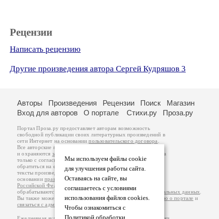
Рецензии
Написать рецензию
Другие произведения автора Сергей Кудряшов 3
Авторы
Произведения
Рецензии
Поиск
Магазин
Вход для авторов
О портале
Стихи.ру
Проза.ру
Портал Проза.ру предоставляет авторам возможность
свободной публикации своих литературных произведений в
сети Интернет на основании
пользовательского договора
.
Все авторские права на произведения принадлежат авторам
и охраняются
законом
. Перепечатка произведений возможна
Мы используем файлы cookie
только с согласия его автора, к которому вы можете
обратиться на его авторской странице. Ответственность за
для улучшения работы сайта.
тексты произведений авторы несут самостоятельно на
Оставаясь на сайте, вы
основании
правил публикации
и
законодательства
Российской Федерации
. Данные пользователей
соглашаетесь с условиями
обрабатываются на основании
Политики обработки персональных данных
.
использования файлов cookies.
Вы также можете посмотреть более подробную
информацию о портале
и
связаться с администрацией
.
Чтобы ознакомиться с
Политикой обработки
Ежедневная аудитория портала Проза.ру – порядка 100 тысяч