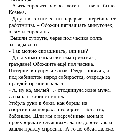
- А ить спросить вас вот хотел… - начал было
Козьма.
- Да у нас технический перерыв. - перебивают
работницы. – Обожди пятнадцать минуточек,
а там и спросишь.
Вышли супруги, через пол часика опять
заглядывают.
- Так можно спрашивать, али как?
- Да компьютерная система грузиться,
граждане! Обождите ещё пол часика.
Потерпели супруги часик. Глядь, поглядь, а
под кабинетом народ собирается, очередь за
правдой организовалась.
- А, ну ка, милый…- отодвинула жена мужа,
да одна в кабинет вошла.
Упёрла руки в боки, как борцы на
спортивных коврах, и говорит – Вот, что,
бабоньки. Шли мы с наречённым моим к
прокурорским служивым, да по дороге к вам
зашли правду спросить. А то до обеда далеко,