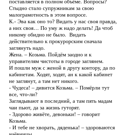
поставляется в полном объёме. Вопросы?
Стыдно стало супружникам за свою
малограмотность в этом вопросе.
К.- Эва как оно то? Видать у нас своя правда,
а них своя… По уму ж надо делать! Да чтоб
никому обидно не было. Видать
действительно к прокурорским сначала
заглянуть надо.
Жена. – Козьма. Пойдём заодно и к
управителям чистоты в городе заглянем.
И пошли муж с женой в другу контору, да по
кабинетам. Ходят, ходят, ан к какой кабинет
не заглянут, а там нет никого.
- Чудеса! – дивится Козьма. – Помёрли тут
все, что-ли?
Заглядывают в последний, а там пять мадам
чаи пьют, да за жизнь гуторят.
- Здорово живёте, девоньки! – говорит
Козьма.
- И тебе не хворать, дяденька! – здороваются
чаёвницы.