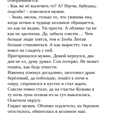
отворачивается.
- Как же её вылечить то? А? Научи, бабушка,
подсоби! – взмолился мужик.
- Знаю, милок, только то, что уязвима она,
когда ночью в чудище козлиное обращается,
но как не ведаю. Уж прости. А облачко ты не
как не одолеешь. Да, забыла совсем…. Чем
больше люди злятся, тем и Злоба Лютая
больше становиться. А как вырастет, так и
вовсе на сладить с ней.
Пригорюнился мужик. Домой вернулся, два
дня не ел, думу думал. Сон потерял. Не может
понять, как беду отвести.
Наконец плюнул досадливо, заготовил дрын
берёзовый, да побольше, пошёл к ночи к
озеру, схоронился в кустах и стал ждать.
Совсем темно стало, да на счастье Козьмы в
ту ночь луна полная из-за туч выкатилась.
Осветила округу.
Глядит мужик. Облачко подлетело, на бережок
опустилось, обернулась в козлиное юдо.