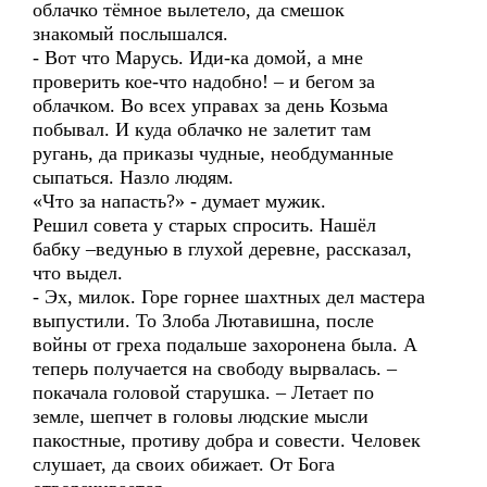
облачко тёмное вылетело, да смешок
знакомый послышался.
- Вот что Марусь. Иди-ка домой, а мне
проверить кое-что надобно! – и бегом за
облачком. Во всех управах за день Козьма
побывал. И куда облачко не залетит там
ругань, да приказы чудные, необдуманные
сыпаться. Назло людям.
«Что за напасть?» - думает мужик.
Решил совета у старых спросить. Нашёл
бабку –ведунью в глухой деревне, рассказал,
что выдел.
- Эх, милок. Горе горнее шахтных дел мастера
выпустили. То Злоба Лютавишна, после
войны от греха подальше захоронена была. А
теперь получается на свободу вырвалась. –
покачала головой старушка. – Летает по
земле, шепчет в головы людские мысли
пакостные, противу добра и совести. Человек
слушает, да своих обижает. От Бога