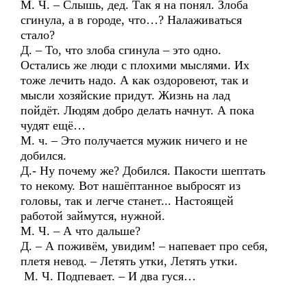
М. Ч. – Слышь, дед. Так я на понял. Злоба
сгинула, а в городе, что…? Налаживаться
стало?
Д. – То, что злоба сгинула – это одно.
Остались же люди с плохими мыслями. Их
тоже лечить надо. А как оздоровеют, так и
мысли хозяйские придут. Жизнь на лад
пойдёт. Людям добро делать начнут. А пока
чудят ещё…
М. ч. – Это получается мужик ничего и не
добился.
Д.- Ну почему же? Добился. Пакости шептать
то некому. Вот нашёптанное выбросят из
головы, так и легче станет... Настоящей
работой займутся, нужной.
М. Ч. – А что дальше?
Д. – А поживём, увидим! – напевает про себя,
плетя невод. – Летять утки, Летять утки.
М. Ч. Подпевает. – И два гуся…