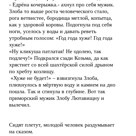
- Едрёна кочерыжка.- ахнул про себя мужик.
Злоба то выше роста человеческого стало,
рога ветвистее, бородища метлой, копытца,
как у здоровой коровы. Подогнула под себя
ноги, уселось у воды и давать реветь
утробным голосом: «Год года хуже! Год года
хуже!»
«Ну кликуша патлатая! Не одолею, так
подлечу!» Подкрался сзади Козьма, да как
хрястнет со всей шахтёрской силой дрыном
по хребту козлищу.
«Хуже не будет!» – взвизгнула Злоба,
плюхнулось в мёртвую воду и камнем на дно
пошла. Так и сгинула в глубине. Вот так
приморский мужик Злобу Лютавищну и
вылечил.
Сидят плетут, молодой человек раздумывает
на сказом.