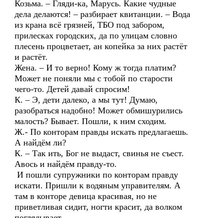
Козьма. – Гляди-ка, Марусь. Какие чудные
дела делаются! – разбирает квитанции. – Вода
из крана всё грязней, ТБО под забором,
прилесках городских, да по улицам словно
плесень процветает, ан копейка за них растёт
и растёт.
Жена. – И то верно! Кому ж тогда платим?
Может не поняли мы с тобой по старости
чего-то. Детей давай спросим!
К. – Э, дети далеко, а мы тут! Думаю,
разобраться надобно! Может обмишурились
малость? Бывает. Пошли, к ним сходим.
Ж.- По конторам правды искать предлагаешь.
А найдём ли?
К. – Так ить, Бог не выдаст, свинья не съест.
Авось и найдём правду-то.
И пошли супружники по конторам правду
искати. Пришли к водяным управителям. А
там в конторе девица красивая, но не
приветливая сидит, ногти красит, да волком
поглядывает.