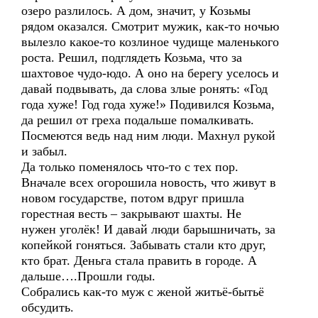
озеро разлилось. А дом, значит, у Козьмы
рядом оказался. Смотрит мужик, как-то ночью
вылезло какое-то козлиное чудище маленького
роста. Решил, подглядеть Козьма, что за
шахтовое чудо-юдо. А оно на берегу уселось и
давай подвывать, да слова злые ронять: «Год
года хуже! Год года хуже!» Подивился Козьма,
да решил от греха подальше помалкивать.
Посмеются ведь над ним люди. Махнул рукой
и забыл.
Да только поменялось что-то с тех пор.
Вначале всех огорошила новость, что живут в
новом государстве, потом вдруг пришла
горестная весть – закрывают шахты. Не
нужен уголёк! И давай люди барышничать, за
копейкой гоняться. Забывать стали кто друг,
кто брат. Деньга стала править в городе. А
дальше….Прошли годы.
Собрались как-то муж с женой житьё-бытьё
обсудить.