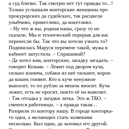
а суд близко. Так смотрю нет тут правды то...!
Только услышали конторские женщины про
прокурорских да судейских, так расцвели
улыбчиво, приветливо, да кокетливо.
- Ну что ж вы, родная наша, сразу то не
сказали. Мы и технический перерыв для вас
перенесли бы. Так что вы хотели узнать то?
Подивилась Маруся перемене такой, мужа в
кабинет запустила. – Спрашивай?
- Да хотел вам, конторские, загадку загадать. –
говорит Козьма. – Лежит под двором куча,
сильно вонюча, собаки из неё таскают, ворон
да кошек гоняют. Кто к куче ненужное
выносит, то по рублю за мешок вносит. Куча
лежит, есть не просит, никто её на вывозит.
- Так отгадка у загадки легка. Это ж ТБО. –
смеются работницы. – а правда такая…
Разорили то контору нашу. В городе конторка-
то одна, а желающих стать хозяевами
несколько. Был один, да заломал его другой.