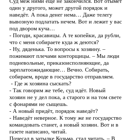
Суд меж ними ещё не закончился. Вот отымет
один у другого, может другой порядок и
наведёт. А пока денег нема… Даже телегу
вывозную подлатать нечем. Вот и лежит у вас
под двором куча…
- Погоди, красавицы. А те копейки, да рубли,
что с меня собираете куда ж деются?
- Ну, дяденька. То вопросы к хозяину. –
пожимают плечами конторщицы. – Мы люди
подневольные, приказоисполняющие, да
зарплатоожидающие… Вечно. Собирать,
собираем, вроде в государство отправляем.
- Где ж хозяина сыскать?
- Так говорим же тебе, суд идёт. Новый
хозяин не у дел пока, а старого и на том свете
с фонарями не сыщешь.
- А новый придёт, порядок наведёт?
- Наведёт неверное. К тому же не государство
командовать станет, а новый хозяин. Вот и в
газете написано, читай.
Почесал в затылке Козьма, стал читать. – В