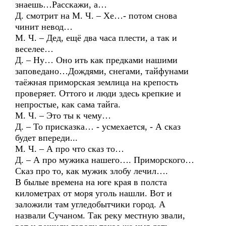
знаешь…Расскажи, а…
Д. смотрит на М. Ч. – Хе…- потом снова
чинит невод…
М. Ч. – Дед, ещё два часа плести, а так и
веселее…
Д. – Ну… Оно ить как предками нашими
заповедано…Дождями, снегами, тайфунами
таёжная приморская землица на крепость
проверяет. Оттого и люди здесь крепкие и
непростые, как сама тайга.
М. Ч. – Это ты к чему…
Д. – То присказка… - усмехается, - А сказ
будет впереди...
М. Ч. – А про что сказ то…
Д. – А про мужика нашего…. Приморского…
Сказ про то, как мужик злобу лечил….
В былые времена на юге края в полста
километрах от моря уголь нашли. Вот и
заложили там угледобытчики город. А
назвали Сучаном. Так реку местную звали,