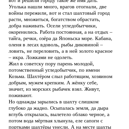
вот и решили городу такое же имя дать.
Уголька нашли много, врагов отогнали, две
войны пережили, вот и стал шахтовый город
расти, множиться, богатством обрастать,
добра наживать. Осели угледобытчики,
окоренились. Работа постоянная, а на отдых –
тайга, речки, озёра да Японьска море. Кабана,
оленя в лесах вдоволь, рыбы диковиной –
ловить, не переловить, а в ней золото красное
– икра. Ложками не одолеть.
Жил в советску пору парень молодой,
потомственный угледобытчик, по имени
Козьма. Шахтёром слыл работящим, хозяином
добрым, мужем крепким. А жёнку себе,
значит, из морских рыбачек взял. Живут,
поживают.
Но однажды зарылись в шахту слишком
глубоко да жадно. Осыпалась земля, да дыра
вглубь открылась, вылетело облако черное, а
потом вода мёртвая хлынула, еле сапоги с
портками шахтёры унесли. А на месте шахты