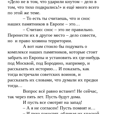
«Дело не в том, что ударили кнутом – дело в
том, что тихо подкрались!» и ещё много всего
по этой же теме.
– То есть ты считаешь, что и снос
наших памятников в Европе – это…
– Считаю: снос – это не правильно.
Перенести их в другое место – дело совести,
но и право хозяина территории.
А вот нам стоило бы подумать о
комплексе наших памятников, которые стоит
забрать из Европы и установить их где-нибудь
под Москвой, под Бородино, например, и
рассказать их историю… И показать, как
тогда встречали советских воинов, и
рассказать их словами, что думали их предки
тогда…
Вопрос всё равно встанет! Не сейчас,
так через пять лет. Пусть будут дома.
И пусть все смотрят на запад!
– А я не согласен! Пусть помнят и…
– И тихо пакостят, обливая их краской