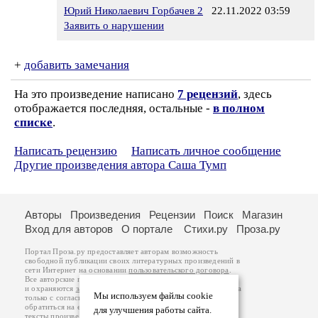
Юрий Николаевич Горбачев 2
22.11.2022 03:59
Заявить о нарушении
+
добавить замечания
На это произведение написано
7 рецензий
, здесь
отображается последняя, остальные -
в полном
списке
.
Написать рецензию
Написать личное сообщение
Другие произведения автора Саша Тумп
Авторы
Произведения
Рецензии
Поиск
Магазин
Вход для авторов
О портале
Стихи.ру
Проза.ру
Портал Проза.ру предоставляет авторам возможность
свободной публикации своих литературных произведений в
сети Интернет на основании
пользовательского договора
.
Все авторские права на произведения принадлежат авторам
и охраняются
законом
. Перепечатка произведений возможна
Мы используем файлы cookie
только с согласия его автора, к которому вы можете
обратиться на его авторской странице. Ответственность за
для улучшения работы сайта.
тексты произведений авторы несут самостоятельно на