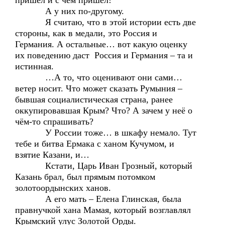
пришёл и с чем пришёл!
А у них по-другому.
Я считаю, что в этой истории есть две
стороны, как в медали, это Россия и
Германия. А остальные… вот какую оценку
их поведению даст Россия и Германия – та и
истинная.
…А то, что оценивают они сами…
ветер носит. Что может сказать Румыния –
бывшая социалистическая страна, ранее
оккупировавшая Крым? Что? А зачем у неё о
чём-то спрашивать?
У России тоже… в шкафу немало. Тут
тебе и битва Ермака с ханом Кучумом, и
взятие Казани, и…
Кстати, Царь Иван Грозный, который
Казань брал, был прямым потомком
золотоордынских ханов.
А его мать – Елена Глинская, была
правнучкой хана Мамая, который возглавлял
Крымский улус Золотой Орды.