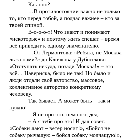
Как оно?
…В противостоянии важно не только
то, кто перед тобой, а подчас важнее – кто за
твоей спиной.
В-о-о-о-т! Что знают и понимают
«некоторые» и поэтому жить спешат – время
всё приводит к одному знаменателю.
…От Лермонтова: «Ребята, не Москва
ль за нами?» до Клочкова у Дубосеково –
«Отступать некуда, позади Москва!» – это
всё… Наверняка, было не так! Но было и
люди отдали своё авторство, массовое,
коллективное авторство конкретному
человеку.
Так бывает. А может быть – так и
нужно!
– Я не про это, немного, дед.
– А я тебе про это! И дал совет:
«Собаки лают – ветер носит!», «Бойся не
собаку рычащую – бойся собаку молчащую!»,