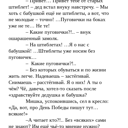
– Привет… Привет тебе от старых
штиблет! – дед встал внуку навстречу. – Мы
хоть с бабушкой ещё не штиблеты, а вот, что
не молодые – точно! …Пуговички на боках
уже не те… Не те!
– Какие пуговички?!.. – внук
ошарашенный замолк.
– На штиблетах! …Я о нас с
бабушкой! …Штиблеты уже носим без
пуговичек…
– Какие пуговички?!..
– Без которых обуваться и по жизни
жить легче. Надеваешь – застёгивай.
Снимаешь – расстёгивай. Я о них! А ты о
чём? Чё, давеча, хотел-то сказать после
«здравствуйте дедушка и бабушка?
Мишка, успокоившись, сел в кресло:
«Да, вот, про День Победы пишут тут…
всякие!»
–А читает кто?!.. Без «всяких» сами
не знают? Им ещё чьё-то мнение нужно?