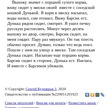
Выхожу значит с порцией сухого корма,
вижу сидит у миски своей вместе с соседской
кошкой Дунькой. Я корм в миску насыпал,
воды налил, сам отошел. Вижу Барсик ест,
Дунька рядом сидит, смотрит. Я ушел печку
русскую растоплять. Минут через десять
выхожу во двор, смотрю, Барсик сидит, на
меня глядит. Пару раз мяукнул. Он так поесть
обычно просит. Думаю, только что ведь поел.
Пошли с ним на улицу к миске. Там соседская
Дунька сидит. Насыпаю еще порцию корма.
Барсик сидит в стороне, Дунька ест. Наелась.
И вместе с Барсиком убежали.
© Copyright:
Сергей Кудряшов 3
, 2020
Свидетельство о публикации №220051201925
Список читателей
/
Версия для печати
/
Разместить анонс
/
Заявить о нарушении