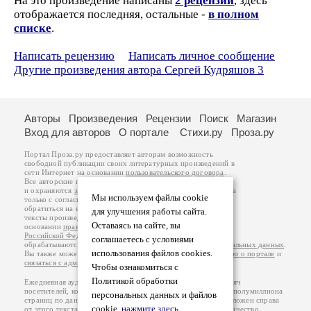
На это произведение написаны
2 рецензии
, здесь
отображается последняя, остальные -
в полном
списке
.
Написать рецензию
Написать личное сообщение
Другие произведения автора Сергей Кудряшов 3
Авторы
Произведения
Рецензии
Поиск
Магазин
Вход для авторов
О портале
Стихи.ру
Проза.ру
Портал Проза.ру предоставляет авторам возможность
свободной публикации своих литературных произведений в
сети Интернет на основании
пользовательского договора
.
Все авторские права на произведения принадлежат авторам
и охраняются
законом
. Перепечатка произведений возможна
Мы используем файлы cookie
только с согласия его автора, к которому вы можете
обратиться на его авторской странице. Ответственность за
для улучшения работы сайта.
тексты произведений авторы несут самостоятельно на
Оставаясь на сайте, вы
основании
правил публикации
и
законодательства
Российской Федерации
. Данные пользователей
соглашаетесь с условиями
обрабатываются на основании
Политики обработки персональных данных
.
использования файлов cookies.
Вы также можете посмотреть более подробную
информацию о портале
и
связаться с администрацией
.
Чтобы ознакомиться с
Политикой обработки
Ежедневная аудитория портала Проза.ру – порядка 100 тысяч
посетителей, которые в общей сумме просматривают более полумиллиона
персональных данных и файлов
страниц по данным счетчика посещаемости, который расположен справа
cookie,
нажмите здесь
.
от этого текста. В каждой графе указано по две цифры: количество