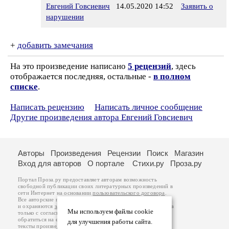
Евгений Говсиевич
14.05.2020 14:52
Заявить о
нарушении
+
добавить замечания
На это произведение написано
5 рецензий
, здесь
отображается последняя, остальные -
в полном
списке
.
Написать рецензию
Написать личное сообщение
Другие произведения автора Евгений Говсиевич
Авторы
Произведения
Рецензии
Поиск
Магазин
Вход для авторов
О портале
Стихи.ру
Проза.ру
Портал Проза.ру предоставляет авторам возможность
свободной публикации своих литературных произведений в
сети Интернет на основании
пользовательского договора
.
Все авторские права на произведения принадлежат авторам
и охраняются
законом
. Перепечатка произведений возможна
Мы используем файлы cookie
только с согласия его автора, к которому вы можете
обратиться на его авторской странице. Ответственность за
для улучшения работы сайта.
тексты произведений авторы несут самостоятельно на