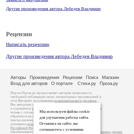
Другие произведения автора Лебедев Владимир
Рецензии
Написать рецензию
Другие произведения автора Лебедев Владимир
Авторы
Произведения
Рецензии
Поиск
Магазин
Вход для авторов
О портале
Стихи.ру
Проза.ру
Портал Проза.ру предоставляет авторам возможность
свободной публикации своих литературных произведений в
сети Интернет на основании
пользовательского договора
.
Все авторские права на произведения принадлежат авторам
и охраняются
законом
. Перепечатка произведений возможна
Мы используем файлы cookie
только с согласия его автора, к которому вы можете
обратиться на его авторской странице. Ответственность за
для улучшения работы сайта.
тексты произведений авторы несут самостоятельно на
Оставаясь на сайте, вы
основании
правил публикации
и
законодательства
Российской Федерации
. Данные пользователей
соглашаетесь с условиями
обрабатываются на основании
Политики обработки персональных данных
.