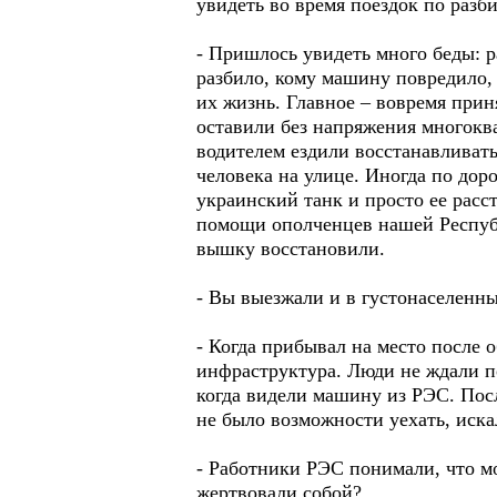
увидеть во время поездок по разб
- Пришлось увидеть много беды: р
разбило, кому машину повредило, 
их жизнь. Главное – вовремя прин
оставили без напряжения многокв
водителем ездили восстанавливат
человека на улице. Иногда по дор
украинский танк и просто ее расс
помощи ополченцев нашей Республ
вышку восстановили.
- Вы выезжали и в густонаселенные
- Когда прибывал на место после 
инфраструктура. Люди не ждали по
когда видели машину из РЭС. Посл
не было возможности уехать, иска
- Работники РЭС понимали, что м
жертвовали собой?