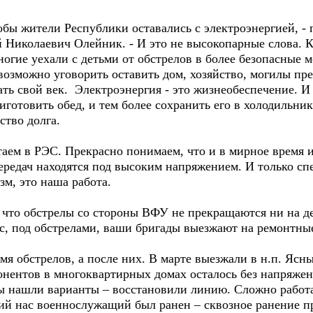
обы жители Республики оставались с электроэнергией, -
 Николаевич Олейник. - И это не высокопарные слова. 
ногие уехали с детьми от обстрелов в более безопасные 
возможно уговорить оставить дом, хозяйство, могилы пр
ать свой век. Электроэнергия - это жизнеобеспечение. И 
иготовить обед, и тем более сохранить его в холодильник
ство долга.
ем в РЭС. Прекрасно понимаем, что и в мирное время и 
ередач находятся под высоким напряжением. И только сп
зм, это наша работа.
 что обстрелы со стороны ВФУ не прекращаются ни на де
ас, под обстрелами, ваши бригады выезжают на ремонтны
емя обстрелов, а после них. В марте выезжали в н.п. Яс
онентов в многоквартирных домах осталось без напряж
мы нашли варианты – восстановили линию. Сложно работа
й нас военнослужащий был ранен – сквозное ранение пр