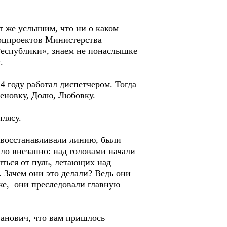
т же услышим, что ни о каком
 соцпроектов Министерства
еспублики», знаем не понаслышке
.
 году работал диспетчером. Тогда
леновку, Долю, Любовку.
лясу.
е восстанавливали линию, были
ло внезапно: над головами начали
ться от пуль, летающих над
. Зачем они это делали? Ведь они
оже, они преследовали главную
анович, что вам пришлось