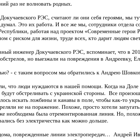
ний раз не волновать родных.
Докучаевского РЭС, считают ли они себя героями, мы ту
е думал. Это их работа. И все же мы, сотрудники отдела
еспублики, работая над проектом «Современные герои Р
ом с риском для жизни, труде всех, кто дарит людям свет
ный инженер Докучаевского РЭС, вспоминает, что в 2014
 обстрелов, но выезжали на повреждения в Андреевку, Е
нью? - с таким вопросом мы обратились к Андрею Шовкоп
нали, что люди нуждаются в нашей помощи. Когда на Дол
е будут обстреливать с украинской стороны. Все произош
ось искать ложбины и канавы в поле, чтобы как-то укры
реляли не на поражение. Похоже, просто хотели запугать
оже необходима была отремонтированная линия. Но, пох
вались без электричества как можно дольше.
 дома, поврежденные линии электропередач… Андрей Ив