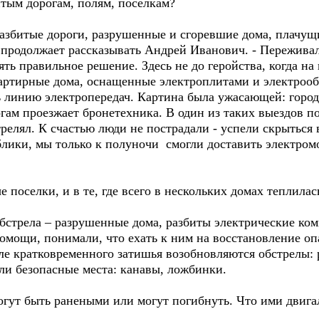
итым дорогам, полям, поселкам?
азбитые дороги, разрушенные и сгоревшие дома, плачущи
продолжает рассказывать Андрей Иванович. - Переживал о
ять правильное решение. Здесь не до геройства, когда на
артирные дома, оснащенные электроплитами и электрооб
ь линию электропередач. Картина была ужасающей: город
огам проезжает бронетехника. В один из таких выездов 
трелял. К счастью люди не пострадали - успели скрыться 
ики, мы только к полуночи смогли доставить электромо
 поселки, и в те, где всего в нескольких домах теплилас
обстрела – разрушенные дома, разбиты электрические ко
мощи, понимали, что ехать к ним на восстановление опа
е кратковременного затишья возобновляются обстрелы: 
ли безопасные места: канавы, ложбинки.
огут быть ранеными или могут погибнуть. Что ими двига