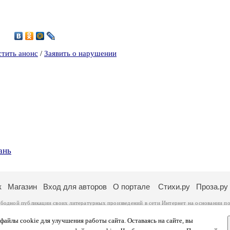
5
стить анонс
/
Заявить о нарушении
ань
к
Магазин
Вход для авторов
О портале
Стихи.ру
Проза.ру
ободной публикации своих литературных произведений в сети Интернет на основании
по
ся
законом
. Перепечатка произведений возможна только с согласия его автора, к котором
ры несут самостоятельно на основании
правил публикации
и
законодательства Российско
айлы cookie для улучшения работы сайта. Оставаясь на сайте, вы
ональных данных
. Вы также можете посмотреть более подробную
информацию о портал