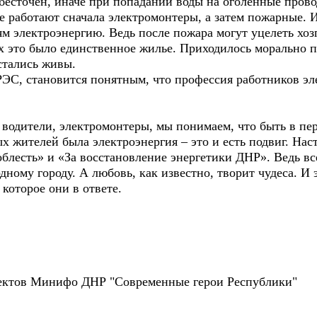
бесточен, иначе при попадании воды на оголенные прово
е работают сначала электромонтеры, а затем пожарные. 
 электроэнергию. Ведь после пожара могут уцелеть хозп
х это было единственное жилье. Приходилось морально 
остались живы.
ЭС, становится понятным, что профессия работников эле
 водители, электромонтеры, мы понимаем, что быть в пер
ых жителей была электроэнергия – это и есть подвиг. На
облесть» и «За восстановление энергетики ДНР». Ведь в
ному городу. А любовь, как известно, творит чудеса. И 
 которое они в ответе.
оектов Минифо ДНР "Современные герои Республики"