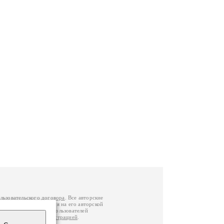
льзовательского договора
. Все авторские
у вы можете обратиться на его авторской
й Федерации
. Данные пользователей
е
и
связаться с администрацией
.