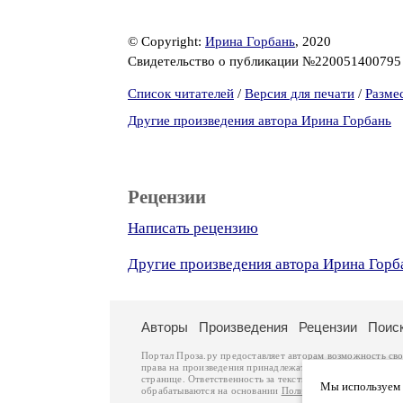
© Copyright:
Ирина Горбань
, 2020
Свидетельство о публикации №22005140079
Список читателей
/
Версия для печати
/
Разме
Другие произведения автора Ирина Горбань
Рецензии
Написать рецензию
Другие произведения автора Ирина Горб
Авторы
Произведения
Рецензии
Поис
Портал Проза.ру предоставляет авторам возможность св
права на произведения принадлежат авторам и охраняют
странице. Ответственность за тексты произведений авто
Мы используем ф
обрабатываются на основании
Политики обработки перс