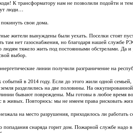
ходи! К трансформатору нам не позволили подойти и тем
ивут люди…
 покинуть свои дома.
стные жители вынуждены были уехать. Поселки стоят пус
ь там нет газоснабжения, но благодаря нашей службе РЭ
 людям тяжело жить под постоянными обстрелами. Да и р
свой выбор.
 энергетические линии получили разграничение на респу
 событий в 2014 году. Если до этого жили одной семьей
 и земля разделились на две половины. На оккупированн
 линии бывают повреждены. Мы готовы в любое время вос
ас в живых. Повторюсь: мы не имеем права рисковать жи
иезжала на место разрушения, приходилось ли работать 
о попадания снаряда горит дом. Пожарной службе надо в