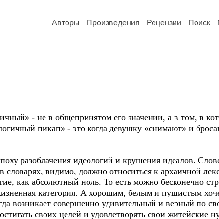
Авторы
Произведения
Рецензии
Поиск
ичный» - не в общепринятом его значении, а в том, в кот
логичный пикап» - это когда девушку «снимают» и брос
поху разоблачения идеологий и крушения идеалов. Слово
в словарях, видимо, должно относиться к архаичной лек
тие, как абсолютный ноль. То есть можно бесконечно ст
 жизненная категория. А хорошим, белым и пушистым хоч
огда возникает совершенно удивительный и верный по св
е достигать своих целей и удовлетворять свои житей