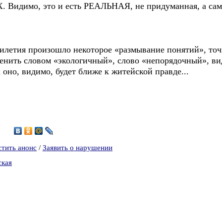
о, это и есть РЕАЛЬНАЯ, не придуманная, а самая 
тилетия произошло некоторое «размывание понятий», точн
нить словом «экологичный», слово «непорядочный», ви
оно, видимо, будет ближе к житейской правде...
6
стить анонс
/
Заявить о нарушении
ская