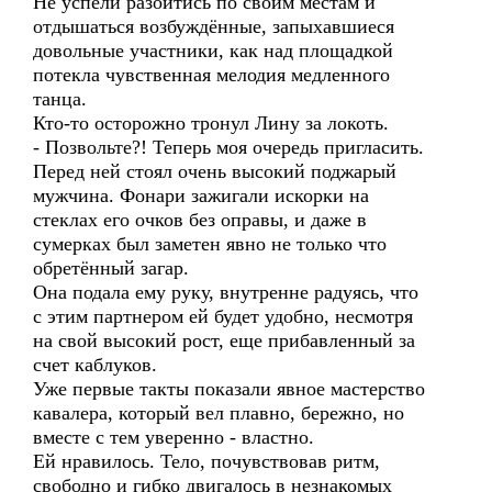
Не успели разойтись по своим местам и
отдышаться возбуждённые, запыхавшиеся
довольные участники, как над площадкой
потекла чувственная мелодия медленного
танца.
Кто-то осторожно тронул Лину за локоть.
- Позвольте?! Теперь моя очередь пригласить.
Перед ней стоял очень высокий поджарый
мужчина. Фонари зажигали искорки на
стеклах его очков без оправы, и даже в
сумерках был заметен явно не только что
обретённый загар.
Она подала ему руку, внутренне радуясь, что
с этим партнером ей будет удобно, несмотря
на свой высокий рост, еще прибавленный за
счет каблуков.
Уже первые такты показали явное мастерство
кавалера, который вел плавно, бережно, но
вместе с тем уверенно - властно.
Ей нравилось. Тело, почувствовав ритм,
свободно и гибко двигалось в незнакомых