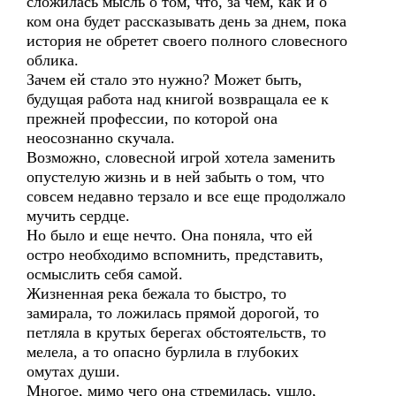
сложилась мысль о том, что, за чем, как и о
ком она будет рассказывать день за днем, пока
история не обретет своего полного словесного
облика.
Зачем ей стало это нужно? Может быть,
будущая работа над книгой возвращала ее к
прежней профессии, по которой она
неосознанно скучала.
Возможно, словесной игрой хотела заменить
опустелую жизнь и в ней забыть о том, что
совсем недавно терзало и все еще продолжало
мучить сердце.
Но было и еще нечто. Она поняла, что ей
остро необходимо вспомнить, представить,
осмыслить себя самой.
Жизненная река бежала то быстро, то
замирала, то ложилась прямой дорогой, то
петляла в крутых берегах обстоятельств, то
мелела, а то опасно бурлила в глубоких
омутах души.
Многое, мимо чего она стремилась, ушло,