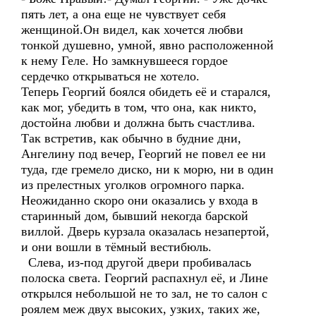
пять лет, а она еще не чувствует себя
женщиной.Он видел, как хочется любви
тонкой душевно, умной, явно расположенной
к нему Геле. Но замкнувшееся гордое
сердечко открываться не хотело.
Теперь Георгий боялся обидеть её и старался,
как мог, убедить в том, что она, как никто,
достойна любви и должна быть счастлива.
Так встретив, как обычно в будние дни,
Ангелину под вечер, Георгий не повел ее ни
туда, где гремело диско, ни к морю, ни в один
из прелестных уголков огромного парка.
Неожиданно скоро они оказались у входа в
старинный дом, бывший некогда барской
виллой. Дверь курзала оказалась незапертой,
и они вошли в тёмный вестибюль.
Слева, из-под другой двери пробивалась
полоска света. Георгий распахнул её, и Лине
открылся небольшой не то зал, не то салон с
роялем меж двух высоких, узких, таких же,