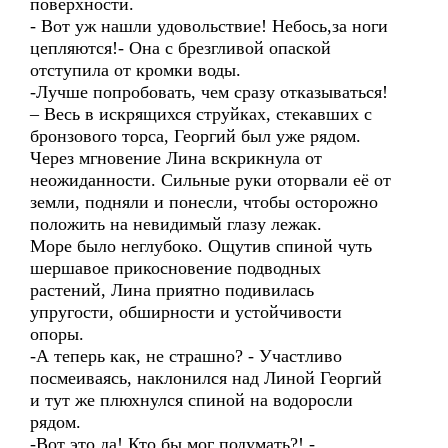
поверхности.
- Вот уж нашли удовольствие! Небось,за ноги
цепляются!- Она с брезгливой опаской
отступила от кромки воды.
-Лучше попробовать, чем сразу отказываться!
– Весь в искрящихся струйках, стекавших с
бронзового торса, Георгий был уже рядом.
Через мгновение Лина вскрикнула от
неожиданности. Сильные руки оторвали её от
земли, подняли и понесли, чтобы осторожно
положить на невидимый глазу лежак.
Море было неглубоко. Ощутив спиной чуть
шершавое прикосновение подводных
растений, Лина приятно подивилась
упругости, обширности и устойчивости
опоры.
-А теперь как, не страшно? - Участливо
посмеиваясь, наклонился над Линой Георгий
и тут же плюхнулся спиной на водоросли
рядом.
-Вот это да! Кто бы мог подумать?! -