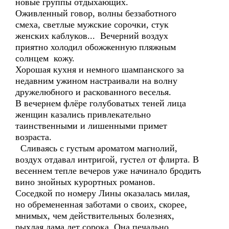
новые группы отдыхающих.
Оживленный говор, волны беззаботного
смеха, светлые мужские сорочки, стук
женских каблуков... Вечерний воздух
приятно холодил обожженную пляжным
солнцем кожу.
Хорошая кухня и немного шампанского за
недавним ужином настраивали на волну
дружелюбного и раскованного веселья.
В вечернем флёре голубоватых теней лица
женщин казались привлекательно
таинственными и лишенными примет
возраста.
Сливаясь с густым ароматом магнолий,
воздух отдавал интригой, густел от флирта. В
весеннем тепле вечеров уже начинало бродить
вино знойных курортных романов.
Соседкой по номеру Лины оказалась милая,
но обремененная заботами о своих, скорее,
мнимых, чем действительных болезнях,
рыхлая дама лет сорока. Она печально