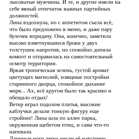
лысоватые мужчины. И те, и другие имели на
себе явный отпечаток важных партийных
должностей.
Лина вздохнула, но с аппетитом съела всё,
что было предложено в меню, и даже пару
булочек впридачу. Она, конечно, заметила
высоко взметнувшиеся брови у двух
толстушек напротив, но спокойно допила
компот и отправилась на самостоятельный
осмотр территории.
Яркая тропическая зелень, густой аромат
цветущих магнолий, изящные постройки
старинного дворца, спокойное дыхание
моря... Ах, всё кругом было так красиво и
обещало отдых!
Ветер играл подолом платья, высокие
каблучки делали тонкую фигуру еще
стройнее! Лина шла по аллее парка,
окруженная щебетом птиц, и сама что-то
напевала.
Длинные ноги легко несли её навстречу