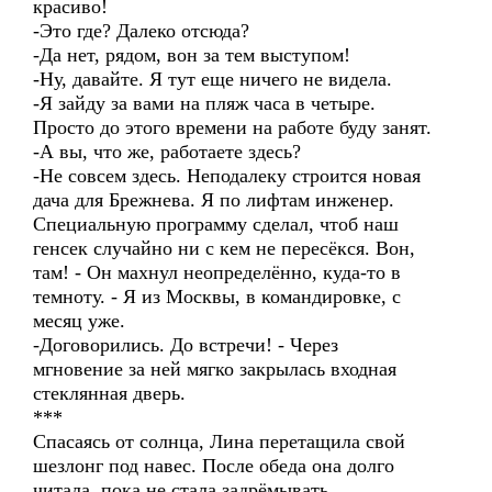
красиво!
-Это где? Далеко отсюда?
-Да нет, рядом, вон за тем выступом!
-Ну, давайте. Я тут еще ничего не видела.
-Я зайду за вами на пляж часа в четыре.
Просто до этого времени на работе буду занят.
-А вы, что же, работаете здесь?
-Не совсем здесь. Неподалеку строится новая
дача для Брежнева. Я по лифтам инженер.
Специальную программу сделал, чтоб наш
генсек случайно ни с кем не пересёкся. Вон,
там! - Он махнул неопределённо, куда-то в
темноту. - Я из Москвы, в командировке, с
месяц уже.
-Договорились. До встречи! - Через
мгновение за ней мягко закрылась входная
стеклянная дверь.
***
Спасаясь от солнца, Лина перетащила свой
шезлонг под навес. После обеда она долго
читала, пока не стала задрёмывать.