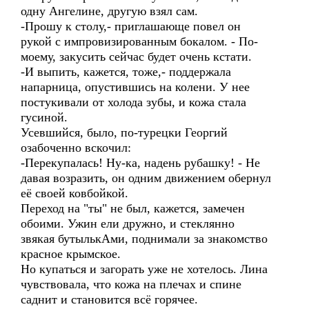
одну Ангелине, другую взял сам.
-Прошу к столу,- приглашающе повел он
рукой с импровизированным бокалом. - По-
моему, закусить сейчас будет очень кстати.
-И выпить, кажется, тоже,- поддержала
напарница, опустившись на колени. У нее
постукивали от холода зубы, и кожа стала
гусиной.
Усевшийся, было, по-турецки Георгий
озабоченно вскочил:
-Перекупалась! Ну-ка, надень рубашку! - Не
давая возразить, он одним движением обернул
её своей ковбойкой.
Переход на "ты" не был, кажется, замечен
обоими. Ужин ели дружно, и стеклянно
звякая бутылькАми, поднимали за знакомство
красное крымское.
Но купаться и загорать уже не хотелось. Лина
чувствовала, что кожа на плечах и спине
саднит и становится всё горячее.