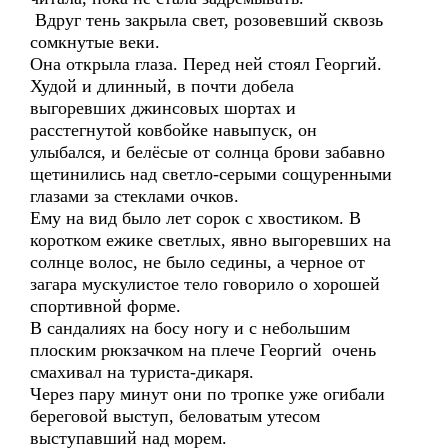
Вдруг тень закрыла свет, розовевший сквозь
сомкнутые веки.
Она открыла глаза. Перед ней стоял Георгий.
Худой и длинный, в почти добела
выгоревших джинсовых шортах и
расстегнутой ковбойке навыпуск, он
улыбался, и белёсые от солнца брови забавно
щетинились над светло-серыми сощуренными
глазами за стеклами очков.
Ему на вид было лет сорок с хвостиком. В
коротком ежике светлых, явно выгоревших на
солнце волос, не было седины, а черное от
загара мускулистое тело говорило о хорошей
спортивной форме.
В сандалиях на босу ногу и с небольшим
плоским рюкзачком на плече Георгий очень
смахивал на туриста-дикаря.
Через пару минут они по тропке уже огибали
береговой выступ, беловатым утесом
выступавший над морем.