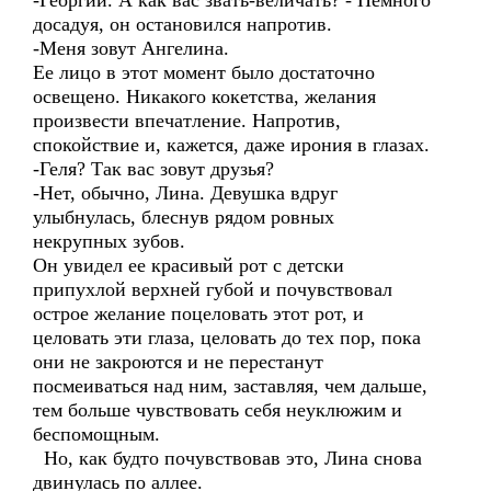
-Георгий. А как вас звать-величать? - Немного
досадуя, он остановился напротив.
-Меня зовут Ангелина.
Ее лицо в этот момент было достаточно
освещено. Никакого кокетства, желания
произвести впечатление. Напротив,
спокойствие и, кажется, даже ирония в глазах.
-Геля? Так вас зовут друзья?
-Нет, обычно, Лина. Девушка вдруг
улыбнулась, блеснув рядом ровных
некрупных зубов.
Он увидел ее красивый рот с детски
припухлой верхней губой и почувствовал
острое желание поцеловать этот рот, и
целовать эти глаза, целовать до тех пор, пока
они не закроются и не перестанут
посмеиваться над ним, заставляя, чем дальше,
тем больше чувствовать себя неуклюжим и
беспомощным.
Но, как будто почувствовав это, Лина снова
двинулась по аллее.