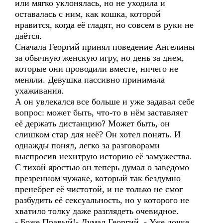
или мягко уклонялась, но не уходила и
оставалась с ним, как кошка, которой
нравится, когда её гладят, но совсем в руки не
даётся.
Сначала Георгий принял поведение Ангелины
за обычную женскую игру, но день за днем,
которые они проводили вместе, ничего не
меняли. Девушка пассивно принимала
ухаживания.
А он увлекался все больше и уже задавал себе
вопрос: может быть, что-то в нём заставляет
её держать дистанцию? Может быть, он
слишком стар для неё? Он хотел понять. И
однажды понял, легко за разговорами
выспросив нехитрую историю её замужества.
С тихой яростью он теперь думал о заведомо
презренном чужаке, который так бездумно
пренебрег её чистотой, и не только не смог
разбудить её сексуальность, но у которого не
хватило толку даже разглядеть очевидное.
- Боже Правый!- Думал Георгий. - Уже дочке