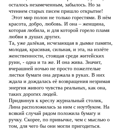
осталось незамеченным, забылось. Но за
чтением старых писем пришло открытие!
Этот мир полон не только горестями. В нём
красота, добро, любовь. И она – женщина,
которая любила, и для которой горело пламя
любви в душах других.
Та, уже далёкая, исчезающая в дымке памяти,
молодая, красивая, сильная, и эта, на излёте
женственности, стоящая среди житейских
руин, - одна и та же. И она жива. Значит,
вчерашней ночью не просто пожелтелые
листки бумаги она держала в руках. В них
ждала и дождалась её возвращения незримая
энергия живого чувства реальных, как она,
таких дорогих людей.
Придвинув к креслу журнальный столик,
Лина расположилась за ним с ноутбуком. На
всякий случай рядом положила бумагу и
ручку. Скорее, по привычке, чем с мыслью о
том, для чего бы они могли пригодиться.