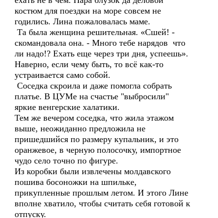
ехать не в чем. Пара блузок да деловой
костюм для поездки на море совсем не
годились. Лина пожаловалась маме.
Та была женщина решительная. «Сшей! -
скомандовала она. - Много тебе нарядов что
ли надо!? Ехать еще через три дня, успеешь».
Наверно, если чему быть, то всё как-то
устраивается само собой.
Соседка скроила и даже помогла собрать
платье. В ЦУМе на счастье "выбросили"
яркие венгерские халатики.
Тем же вечером соседка, что жила этажом
выше, неожиданно предложила не
пришедшийся по размеру купальник, и это
оранжевое, в черную полосочку, импортное
чудо село точно по фигуре.
Из коробки были извлечены молдавского
пошива босоножки на шпильке,
прикупленные прошлым летом. И этого Лине
вполне хватило, чтобы считать себя готовой к
отпуску.