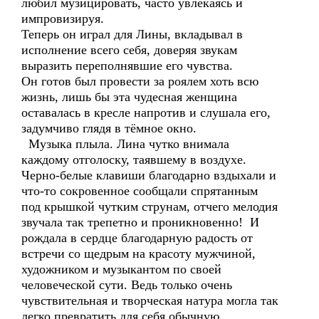
любил музицировать, часто увлекаясь и
импровизируя.
Теперь он играл для Лины, вкладывал в
исполнение всего себя, доверяя звукам
выразить переполнявшие его чувства.
Он готов был провести за роялем хоть всю
жизнь, лишь бы эта чудесная женщина
оставалась в кресле напротив и слушала его,
задумчиво глядя в тёмное окно.
Музыка плыла. Лина чутко внимала
каждому отголоску, таявшему в воздухе.
Черно-белые клавиши благодарно вздыхали и
что-то сокровенное сообщали спрятанным
под крышкой чутким струнам, отчего мелодия
звучала так трепетно и проникновенно! И
рождала в сердце благодарную радость от
встречи со щедрым на красоту мужчиной,
художником и музыкантом по своей
человеческой сути. Ведь только очень
чувствительная и творческая натура могла так
легко превратить для себя обычную