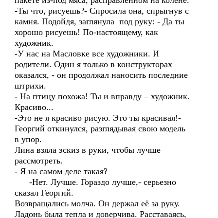
пакете из-под мяса, расправленном на колене.
-Ты что, рисуешь?- Спросила она, спрыгнув с
камня. Подойдя, заглянула под руку: - Да ты
хорошо рисуешь! По-настоящему, как
художник.
-У нас на Масловке все художники. И
родители. Один я только в конструкторах
оказался, - он продолжал наносить последние
штрихи.
- На птицу похожа! Ты и вправду – художник.
Красиво...
-Это не я красиво рисую. Это ты красивая!-
Георгий откинулся, разглядывая свою модель
в упор.
Лина взяла эскиз в руки, чтобы лучше
рассмотреть.
- Я на самом деле такая?
-Нет. Лучше. Гораздо лучше,- серьезно
сказал Георгий.
Возвращались молча. Он держал её за руку.
Ладонь была тепла и доверчива. Расставаясь,