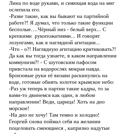
Лина по воде руками, и сияющая вода на миг
ослепила его.
-Разве такие, как вы бывают на партийной
работе?! Я думал, что только такие функции
бесполые….Чёрный низ - белый верх... С
крепкими рукопожатиями... И говорят
лозунгами, как в наглядной агитации...
-Что - о?! Наглядную агитацию критиковать?!
Да как вы тогда узнаете, в каком направлении
коммунизм?! - С шутовским пафосом
привстала на водорослях мокрая наяда.
Бронзовые руки её визави раскинулись на
воде, готовые обнять золотое крымское небо:
-Раз уж теперь в партии такие кадры, то за
вами-то двинемся как один, в любом
направлении! Веди, царица! Хоть на дно
морское!
-На дно не хочу! Там темно и холодно!
Георгий снова поймал себя на желании
поцеловать смеющиеся , капризно надутые