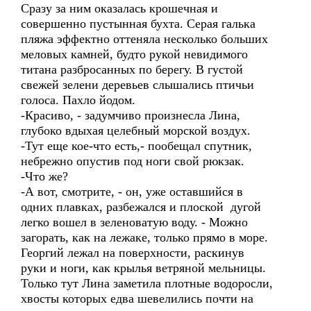
Сразу за ним оказалась крошечная и
совершенно пустынная бухта. Серая галька
пляжа эффектно оттеняла несколько больших
меловых камней, будто рукой невидимого
титана разбросанных по берегу. В густой
свежей зелени деревьев слышались птичьи
голоса. Пахло йодом.
-Красиво, - задумчиво произнесла Лина,
глубоко вдыхая целебный морской воздух.
-Тут еще кое-что есть,- пообещал спутник,
небрежно опустив под ноги свой рюкзак.
-Что же?
-А вот, смотрите, - он, уже оставшийся в
одних плавках, разбежался и плоской дугой
легко вошел в зеленоватую воду. - Можно
загорать, как на лежаке, только прямо в море.
Георгий лежал на поверхности, раскинув
руки и ноги, как крылья ветряной мельницы.
Только тут Лина заметила плотные водоросли,
хвосты которых едва шевелились почти на