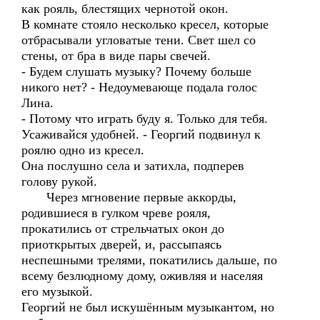
как рояль, блестящих чернотой окон.
В комнате стояло несколько кресел, которые
отбрасывали угловатые тени. Свет шел со
стены, от бра в виде пары свечей.
- Будем слушать музыку? Почему больше
никого нет? - Недоумевающе подала голос
Лина.
- Потому что играть буду я. Только для тебя.
Усаживайся удобней. - Георгий подвинул к
роялю одно из кресел.
Она послушно села и затихла, подперев
голову рукой.
Через мгновение первые аккорды,
родившиеся в гулком чреве рояля,
прокатились от стрельчатых окон до
приоткрытых дверей, и, рассыпаясь
неспешными трелями, покатились дальше, по
всему безлюдному дому, оживляя и населяя
его музыкой.
Георгий не был искушённым музыкантом, но