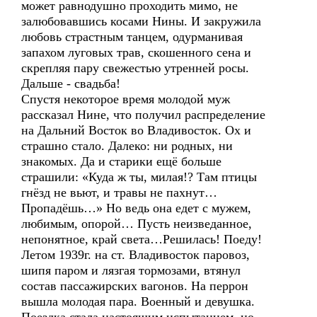
может равнодушно проходить мимо, не
залюбовавшись косами Нины. И закружила
любовь страстным танцем, одурманивая
запахом луговых трав, скошенного сена и
скрепляя пару свежестью утренней росы.
Дальше - свадьба!
Спустя некоторое время молодой муж
рассказал Нине, что получил распределение
на Дальний Восток во Владивосток. Ох и
страшно стало. Далеко: ни родных, ни
знакомых. Да и старики ещё больше
страшили: «Куда ж ты, милая!? Там птицы
гнёзд не вьют, и травы не пахнут…
Пропадёшь…» Но ведь она едет с мужем,
любимым, опорой… Пусть неизведанное,
непонятное, край света…Решилась! Поеду!
Летом 1939г. на ст. Владивосток паровоз,
шипя паром и лязгая тормозами, втянул
состав пассажирских вагонов. На перрон
вышла молодая пара. Военный и девушка.