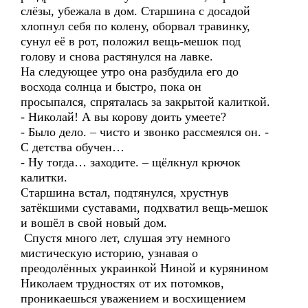
слёзы, убежала в дом. Старшина с досадой
хлопнул себя по колену, оборвал травинку,
сунул её в рот, положил вещь-мешок под
голову и снова растянулся на лавке.
На следующее утро она разбудила его до
восхода солнца и быстро, пока он
просыпался, спряталась за закрытой калиткой.
- Николай! А вы корову доить умеете?
- Было дело. – чисто и звонко рассмеялся он. -
С детства обучен…
- Ну тогда… заходите. – щёлкнул крючок
калитки.
Старшина встал, подтянулся, хрустнув
затёкшими суставами, подхватил вещь-мешок
и вошёл в свой новый дом.
Спустя много лет, слушая эту немного
мистическую историю, узнавая о
преодолённых украинкой Ниной и курянином
Николаем трудностях от их потомков,
проникаешься уважением и восхищением