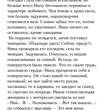
Поездка стала настоящим испытанием, но
больше всего Нину беспокоило перемены в
характере любимого. Чем ближе к краю света,
тем больше задумчив, неразговорчив
становился муж. Словно забыл что-то, потом
вспомнил, но умалчивает. Нине ничего не
оставалось, кроме ожидания.
На перроне он огляделся, затем поставил
чемоданы: «Подожди здесь! Сейчас приду!».
Нина проводила его взглядом, села на
чемодан. Задумалась. Очнулась, услышав
покашливание за спиной. Встала, но
повернуться было тяжело. Что-то сжало грудь,
захолодело сердце. Нина преодолела себя и
повернулась. Он стоял какой-то сникший,
неловкий, не мог найти место рукам,
засовывал то в карманы, то заводил за спину,
то сцеплял их впереди. Рядом стояла молодая
женщина и с интересом смотрела на неё.
- Нин…Я…. Познакомься… Вот так вышло...-
он собрался с мыслями. – Это моя жена.