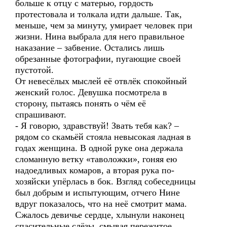
больше к отцу с матерью, гордость
протестовала и толкала идти дальше. Так,
меньше, чем за минуту, умирает человек при
жизни. Нина выбрала для него правильное
наказание – забвение. Остались лишь
обрезанные фотографии, пугающие своей
пустотой.
От невесёлых мыслей её отвлёк спокойный
женский голос. Девушка посмотрела в
сторону, пытаясь понять о чём её
спрашивают.
- Я говорю, здравствуй! Звать тебя как? –
рядом со скамьёй стояла невысокая ладная в
годах женщина. В одной руке она держала
сломанную ветку «таволожки», гоняя ею
надоедливых комаров, а вторая рука по-
хозяйски упёрлась в бок. Взгляд собеседницы
был добрым и испытующим, отчего Нине
вдруг показалось, что на неё смотрит мама.
Сжалось девичье сердце, хлынули наконец
спасительные слёзы, смывая пережитое.