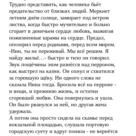
Трудно представить, как человека бьёт
предательство от близких людей. Меркнет
летним днём солнце, замирает под ветром
листва, когда быстро мучительно и больно
сгорает в девичьем сердце любовь, выжигая
пожизненные шрамы на сердце. Предал,
опозорил перед родными, перед всем миром.
-Нин, ты не переживай. Мы всё решим. Я
найду жильё…- быстро и тихо он говорил.
Звук пощёчины эхом разнёсся над перроном,
как выстрел на казни. Он охнул и схватился
за горевшую щёку. Ни одного слова не
сказала Нина тогда. Бросила всё на перроне -
и вещи, и прежнюю жизнь, и остатки
сгоревшей любви. Она повернулась и ушла.
Он было рванулся за ней, но другая жена
удержала.
А потом она просто сидела на скамье перед
вокзальной площадью, слушала портовую
городскую суету и вдруг поняла - не вернётся