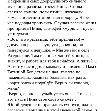
Искренний смех добродушного сильного
мужчины разогнал тоску Нины. Снова
светило солнце, пели птицы, жужжали
комары и летний зной гнал в дорогу. Через
час подводы тронулись. Слушая рассказ жены
про приезд Нины, Тимофей хмурился, кусал
ус и думал.
- Вот, что красавица, тебе предлагаю! –
дослушав рассказ супруги до конца, он
повернулся к девушке. – Мы живём в селе
Раздольное. Там военных частей много, а,
значит, и работа для тебя найдётся. А жить? ...
А, вот у нас в доме комнату и снимешь. Нам с
Татьяной Бог детей не дал, так что не
помешаешь. Комната большая, как раз для
квартирантки подойдёт. Верно ли говорю,
жена?
-Верно, верно…- улыбнулась она. – Только
вот пусть Нина своё слово скажет…
Юной девушке понравились супруги, лад и
согласие, царившие в этой маленькой семье, и