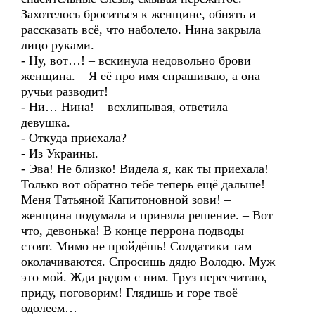
Захотелось броситься к женщине, обнять и
рассказать всё, что наболело. Нина закрыла
лицо руками.
- Ну, вот…! – вскинула недовольно брови
женщина. – Я её про имя спрашиваю, а она
ручьи разводит!
- Ни… Нина! – всхлипывая, ответила
девушка.
- Откуда приехала?
- Из Украины.
- Эва! Не близко! Видела я, как ты приехала!
Только вот обратно тебе теперь ещё дальше!
Меня Татьяной Капитоновной зови! –
женщина подумала и приняла решение. – Вот
что, девонька! В конце перрона подводы
стоят. Мимо не пройдёшь! Солдатики там
околачиваются. Спросишь дядю Володю. Муж
это мой. Жди радом с ним. Груз пересчитаю,
приду, поговорим! Глядишь и горе твоё
одолеем…