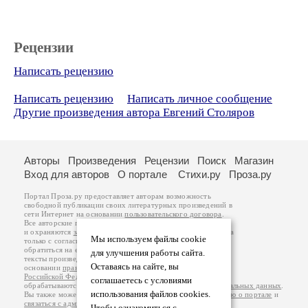
Рецензии
Написать рецензию
Написать рецензию
Написать личное сообщение
Другие произведения автора Евгений Столяров
Авторы
Произведения
Рецензии
Поиск
Магазин
Вход для авторов
О портале
Стихи.ру
Проза.ру
Портал Проза.ру предоставляет авторам возможность
свободной публикации своих литературных произведений в
сети Интернет на основании
пользовательского договора
.
Все авторские права на произведения принадлежат авторам
и охраняются
законом
. Перепечатка произведений возможна
Мы используем файлы cookie
только с согласия его автора, к которому вы можете
обратиться на его авторской странице. Ответственность за
для улучшения работы сайта.
тексты произведений авторы несут самостоятельно на
Оставаясь на сайте, вы
основании
правил публикации
и
законодательства
Российской Федерации
. Данные пользователей
соглашаетесь с условиями
обрабатываются на основании
Политики обработки персональных данных
.
использования файлов cookies.
Вы также можете посмотреть более подробную
информацию о портале
и
связаться с администрацией
.