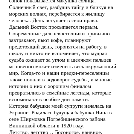
сопок показывается макушка солнца.
Солнечный свет, разбудив тайгу и бликуя на
морских волнах, перебирается к жилищу
человека. День вступает в свои права.
Дальний Восток просыпается первым.
Современные дальневосточники привычно
завтракают, пьют кофе, планируют
предстоящий день, торопятся на работу, в
школу и никто не вспоминает, что мудрая
судьба ожидает за углом и щелчком пальцев
мгновенно может изменить весь окружающий
мир. Когда-то и наши предки-переселенцы
также попали в водоворот судьбы, и многие
истории о них с хорошим финалом
превратились в семейные легенды, которые
вспоминают в особые дни памяти.
История бабушки моей супруги началась на
Украине. Родилась будущая бабушка Нина в
селе Ширмовка Погребищенского района
Винницкой области в 1920 году.
Детство, детство… Босоногое, наивное,