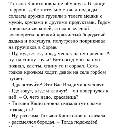
Татьяна Капитоновна не обманула. В конце
перроны действительно стояли подводы,
солдаты дружно грузили в телеги мешки с
мукой, крупами и другими продуктами. Рядом
придерживая коней, стоял в зелёной
косоворотке крепкий кряжистый бородатый
дядька и полушутя, полугрозно покрикивал
на грузчиков в форме.
- Ну, куда ж ты, ирод, мешок на пуп рвёшь! А
ну, на спину грузи! Вот сосед мой на пуп
поднял, как ты, спину то и сорвал. Семь
годков крючком ходит, девок на селе горбом
пугает.
- Здравствуйте! Это Вас Владимиром зовут.
- Где зовут, а где и кличут! – он повернулся к
ней. – О, чего надо, красавица?
- Татьяна Капитоновна сказала тут с вами
подождать!
- Ну, раз сама Татьяна Капитоновна сказала…
- рассмеялся бородач. – Тогда подождём!