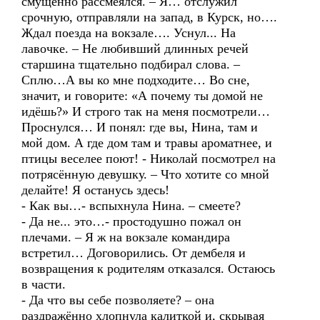
смущённо рассмеялся. – Я… отслужил
срочную, отправляли на запад, в Курск, но….
Ждал поезда на вокзале…. Уснул... На
лавочке. – Не любивший длинных речей
старшина тщательно подбирал слова. –
Сплю…А вы ко мне подходите… Во сне,
значит, и говорите: «А почему ты домой не
идёшь?» И строго так на меня посмотрели…
Проснулся… И понял: где вы, Нина, там и
мой дом. А где дом там и травы ароматнее, и
птицы веселее поют! - Николай посмотрел на
потрясённую девушку. – Что хотите со мной
делайте! Я останусь здесь!
- Как вы…- вспыхнула Нина. – смеете?
- Да не... это…- простодушно пожал он
плечами. – Я ж на вокзале командира
встретил… Договорились. От дембеля и
возвращения к родителям отказался. Остаюсь
в части.
- Да что вы себе позволяете? – она
раздражённо хлопнула калиткой и, скрывая