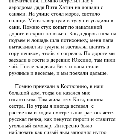
впечатления. Помню встретил нас у
аэродрома дядя Витя Хатин на лошади с
санями. На улице стоял мороз, светило
солнце. Меня завернули в тулуп и усадили в
сани. Помню стук копыт по накатанной
дороге и скрип полозьев. Когда дорога шла на
подъем и лошадь шла потихоньку, меня папа
вытаскивал из тулупа и заставлял шагать в
гору пешком, чтобы я согрелся. По дороге мы
заехали в гости в деревню Юксино, там пили
чай. После чая дядя Витя и папа стали
румяные и веселые, и мы поехали дальше.
Помню приехали в Костюрино, в наш
большой дом, тогда он казался мне
гигантским. Там жила тетя Катя, папина
сестра. По утрам я иногда вставал с
рассветом и ходил смотреть как растопляется
русская печка, как пекутся пироги и ставится
угольный самовар. Интересно было
наблюдать как сизый дым заполнял нутро