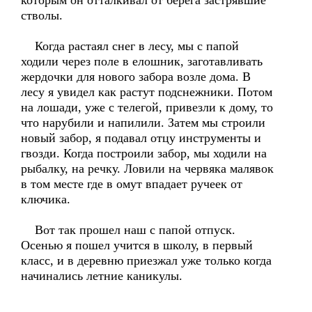
которым он отталкивал от берега застрявшие
стволы.
Когда растаял снег в лесу, мы с папой
ходили через поле в елошник, заготавливать
жердочки для нового забора возле дома. В
лесу я увидел как растут подснежники. Потом
на лошади, уже с телегой, привезли к дому, то
что нарубили и напилили. Затем мы строили
новый забор, я подавал отцу инструменты и
гвозди. Когда построили забор, мы ходили на
рыбалку, на речку. Ловили на червяка малявок
в том месте где в омут впадает ручеек от
ключика.
Вот так прошел наш с папой отпуск.
Осенью я пошел учится в школу, в первый
класс, и в деревню приезжал уже только когда
начинались летние каникулы.