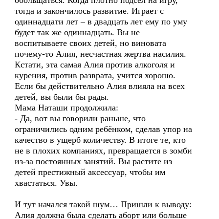
обольщаться. Когда плотно подсел на игру,
тогда и закончилось развитие. Играет с
одиннадцати лет – в двадцать лет ему по уму
будет так же одиннадцать. Вы не
воспитываете своих детей, но виновата
почему-то Алия, несчастная жертва насилия.
Кстати, эта самая Алия против алкоголя и
курения, против разврата, учится хорошо.
Если бы действительно Алия влияла на всех
детей, вы были бы рады.
Мама Наташи продолжила:
- Да, вот вы говорили раньше, что
ограничились одним ребёнком, сделав упор на
качество в ущерб количеству. В итоге те, кто
не в плохих компаниях, превращается в зомби
из-за постоянных занятий. Вы растите из
детей престижный аксессуар, чтобы им
хвастаться. Увы.
И тут начался такой шум… Пришли к выводу:
Алия должна была сделать аборт или больше