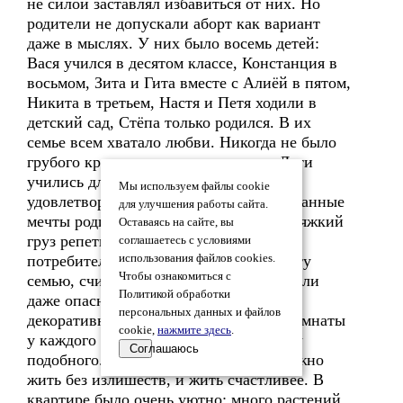
не силой заставлял избавиться от них. Но
родители не допускали аборт как вариант
даже в мыслях. У них было восемь детей:
Вася учился в десятом классе, Констанция в
восьмом, Зита и Гита вместе с Алиёй в пятом,
Никита в третьем, Настя и Петя ходили в
детский сад, Стёпа только родился. В их
семье всем хватало любви. Никогда не было
грубого крика, ненависти, зависти. Дети
учились для себя, им не надо было
Мы используем файлы cookie
удовлетворять тщеславие и нереализованные
для улучшения работы сайта.
мечты родителей, ни на ком не висел тяжкий
Оставаясь на сайте, вы
груз репетиторов. Малодетное
соглашаетесь с условиями
потребительское общество осуждало эту
использования файлов cookies.
Чтобы ознакомиться с
семью, считая какими-то недалёкими или
Политикой обработки
даже опасными из-за отсутствия
персональных данных и файлов
декоративной косметики, отдельной комнаты
cookie,
нажмите здесь
.
у каждого ребёнка, репетиторов и тому
Соглашаюсь
подобного. Люди не понимали, что можно
жить без излишеств, и жить счастливее. В
квартире было очень уютно: много растений,