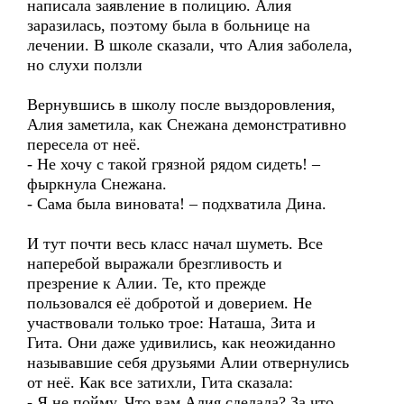
написала заявление в полицию. Алия
заразилась, поэтому была в больнице на
лечении. В школе сказали, что Алия заболела,
но слухи ползли
Вернувшись в школу после выздоровления,
Алия заметила, как Снежана демонстративно
пересела от неё.
- Не хочу с такой грязной рядом сидеть! –
фыркнула Снежана.
- Сама была виновата! – подхватила Дина.
И тут почти весь класс начал шуметь. Все
наперебой выражали брезгливость и
презрение к Алии. Те, кто прежде
пользовался её добротой и доверием. Не
участвовали только трое: Наташа, Зита и
Гита. Они даже удивились, как неожиданно
называвшие себя друзьями Алии отвернулись
от неё. Как все затихли, Гита сказала:
- Я не пойму. Что вам Алия сделала? За что