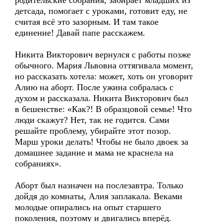
родительские собрания, забирает младших из
детсада, помогает с уроками, готовит еду, не
считая всё это зазорным. И там такое
единение! Давай папе расскажем.
Никита Викторович вернулся с работы позже
обычного. Мария Львовна оттягивала момент,
но рассказать хотела: может, хоть он уговорит
Алию на аборт. После ужина собралась с
духом и рассказала. Никита Викторович был
в бешенстве: «Как?! В образцовой семье! Что
люди скажут? Нет, так не годится. Сами
решайте проблему, убирайте этот позор.
Марш уроки делать! Чтобы не было двоек за
домашнее задание и мама не краснела на
собраниях».
Аборт был назначен на послезавтра. Только
дойдя до комнаты, Алия заплакала. Веками
молодые опирались на опыт старшего
поколения, поэтому и двигались вперёд.