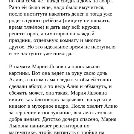
но она семь лет назад сводила дочь на аборт.
Рано ей было ещё, надо было выучиться,
после института накопить денег и тогда уже
родить одного ребёнка (нищету не плодить,
время тяжёлое) и дать ему всё: кружки,
репетиторов, аниматоров на каждый
праздник, отдельную комнату и многое
другое. Но это идеальное время не наступило
и не наступит уже никогда.
В памяти Марии Львовны проплывали
картины. Вот она ведёт за руку свою дочь
Алию, а потом сама следит, чтобы ей точно
сделали аборт, а то ведь Алия и обмануть, и
сбежать может, она такая. Мария Львовна
видит, как близнецов разрывают на куски и
кидают в мусорное ведро. После хвалит Алию
за терпение и послушание, ведь мать только
добра желает. Детство дочери спасено, Мария
Львовна нанимает репетиторов по
математике, чтобы вытянуть с тройки на