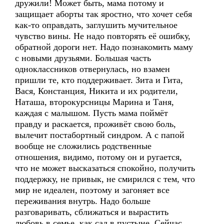
дружили! Может быть, мама потому и
защищает аборты так яростно, что хочет себя
как-то оправдать, заглушить мучительное
чувство вины. Не надо повторять её ошибку,
обратной дороги нет. Надо познакомить маму
с новыми друзьями. Большая часть
одноклассников отвернулась, но взамен
пришли те, кто поддерживает. Зита и Гита,
Вася, Констанция, Никита и их родители,
Наташа, второкурсницы Марина и Таня,
каждая с малышом. Пусть мама поймёт
правду и раскается, проживёт свою боль,
вылечит постабортный синдром. А с папой
вообще не сложились родственные
отношения, видимо, потому он и ругается,
что не может высказаться спокойно, получить
поддержку, не привык, не смирился с тем, что
мир не идеален, поэтому и загоняет все
переживания внутрь. Надо больше
разговаривать, сближаться и вырастить
любовь в семье, как сад в пустыне. Сейчас