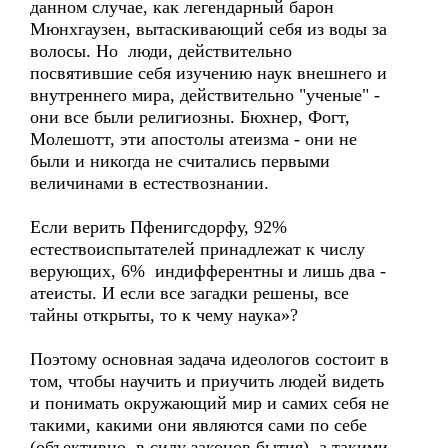
данном случае, как легендарный барон
Мюнхгаузен, вытаскивающий себя из воды за
волосы. Но люди, действительно
посвятившие себя изучению наук внешнего и
внутреннего мира, действительно "ученые" -
они все были религиозны. Бюхнер, Фогт,
Молешотт, эти апостолы атеизма - они не
были и никогда не считались первыми
величинами в естествознании.
Если верить Пфенигсдорфу, 92%
естествоиспытателей принадлежат к числу
верующих, 6% индифферентны и лишь два -
атеисты. И если все загадки решены, все
тайны открыты, то к чему наука»?
Поэтому основная задача идеологов состоит в
том, чтобы научить и приучить людей видеть
и понимать окружающий мир и самих себя не
такими, какими они являются сами по себе
(объективно, в силу законов бытия), а такими,