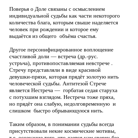
Поверья о Доле связаны с осмыслением
индивидуальной судьбы как части некоторого
количества блага, которым свыше наделяется
человек при рождении и которое ему
выдаётся из общего объёма счастья.
Другое персонифицированное воплощение
счастливой доли — встреча (др.-рус.
устръча), противопоставляемая невстрече .
Стречу представляли в виде красивой
девушки-пряхи, которая прядёт золотую нить
человеческой судьбы. Антитезой Стрече
является Нестреча — горбатая седая старуха
с потухшим взглядом. Нестреча тоже пряха,
но прядёт она слабую, недолговременную и
слишком быстро обрывающуюся нить.
Таким образом, в понимании судьбы всегда
присутствовали некие космические мотивы,
т.е. осознание того, что дается нам сверху без