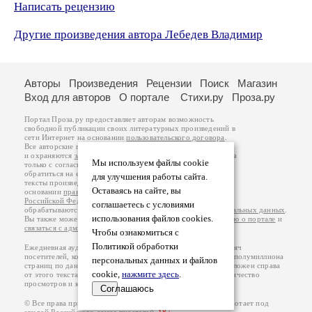
Написать рецензию
Другие произведения автора Лебедев Владимир
Авторы
Произведения
Рецензии
Поиск
Магазин
Вход для авторов
О портале
Стихи.ру
Проза.ру
Портал Проза.ру предоставляет авторам возможность
свободной публикации своих литературных произведений в
сети Интернет на основании
пользовательского договора
.
Все авторские права на произведения принадлежат авторам
и охраняются
законом
. Перепечатка произведений возможна
Мы используем файлы cookie
только с согласия его автора, к которому вы можете
обратиться на его авторской странице. Ответственность за
для улучшения работы сайта.
тексты произведений авторы несут самостоятельно на
Оставаясь на сайте, вы
основании
правил публикации
и
законодательства
Российской Федерации
. Данные пользователей
соглашаетесь с условиями
обрабатываются на основании
Политики обработки персональных данных
.
использования файлов cookies.
Вы также можете посмотреть более подробную
информацию о портале
и
связаться с администрацией
.
Чтобы ознакомиться с
Политикой обработки
Ежедневная аудитория портала Проза.ру – порядка 100 тысяч
посетителей, которые в общей сумме просматривают более полумиллиона
персональных данных и файлов
страниц по данным счетчика посещаемости, который расположен справа
cookie,
нажмите здесь
.
от этого текста. В каждой графе указано по две цифры: количество
просмотров и количество посетителей.
Соглашаюсь
© Все права принадлежат авторам, 2000-2026. Портал работает под