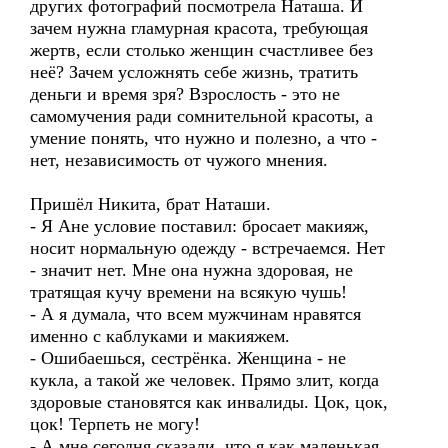
других фотографий посмотрела Наташа. И
зачем нужна гламурная красота, требующая
жертв, если столько женщин счастливее без
неё? Зачем усложнять себе жизнь, тратить
деньги и время зря? Взрослость - это не
самомучения ради сомнительной красоты, а
умение понять, что нужно и полезно, а что -
нет, независимость от чужого мнения.
Пришёл Никита, брат Наташи.
- Я Ане условие поставил: бросает макияж,
носит нормальную одежду - встречаемся. Нет
- значит нет. Мне она нужна здоровая, не
тратящая кучу времени на всякую чушь!
- А я думала, что всем мужчинам нравятся
именно с каблуками и макияжем.
- Ошибаешься, сестрёнка. Женщина - не
кукла, а такой же человек. Прямо злит, когда
здоровые становятся как инвалиды. Цок, цок,
цок! Терпеть не могу!
- А мне сегодня сказали, что я как маленькая