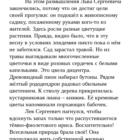
На этом размышления Льва Сергеевича
закончились, потому что он достиг цели
своей прогулки: он подошёл к живописному
садику, посаженному руками кого-то из
жителей. Здесь росли разные цветущие
растения. Правда, видно было, что в эту
весну в условиях эпидемии никто пока о нём
не заботился. Сад зарастал травой. Но из
травы выглядывали многочисленные
цветочки в виде розовых сердечек с белыми
капельками. Это цвела дицентра.
Древовидный пион набирал бутоны. Рядом
жёлтый рододендрон радовал обильным
цветением. К стволу дерева прикрепилась
кустарниковая лиана – княжик. Её кремовые
цветы напоминали порхающих бабочек.
Лев Сергеевич нагнулся, чтобы
вдохнуть запах только что распустившегося
тёмно-фиолетового ириса. Восхитительно!
Всесильная природа брала своё! Она
продолжала жить собственной жизнью,