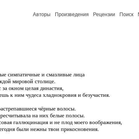
Авторы
Произведения
Рецензии
Поиск
самые симпатичные и смазливые лица
ждой мировой столице.
 за окном целая династия,
ешь к ним чудеса хладнокровия и безучастия.
растрепавшиеся чёрные волосы.
ересчитывала на них белые полосы.
совая галлюцинация и не плод моего воображения,
сегодня были нежны твои прикосновения.