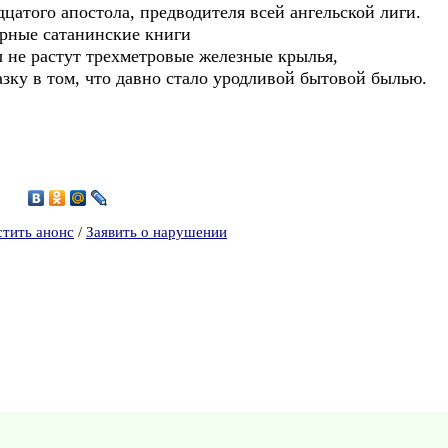
дцатого апостола, предводителя всей ангельской лиги.
орные сатанинские книги
 не растут трехметровые железные крылья,
зку в том, что давно стало уродливой бытовой былью.
5
стить анонс
/
Заявить о нарушении