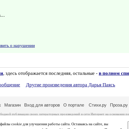
...
явить о нарушении
ии
, здесь отображается последняя, остальные -
в полном спи
сообщение
Другие произведения автора Дарья Паясь
к
Магазин
Вход для авторов
О портале
Стихи.ру
Проза.ру
ободной публикации своих литературных произведений в сети Интернет на основании
по
ся
законом
. Перепечатка произведений возможна только с согласия его автора, к котором
ры несут самостоятельно на основании
правил публикации
и
законодательства Российско
айлы cookie для улучшения работы сайта. Оставаясь на сайте, вы
ональных данных
. Вы также можете посмотреть более подробную
информацию о портал