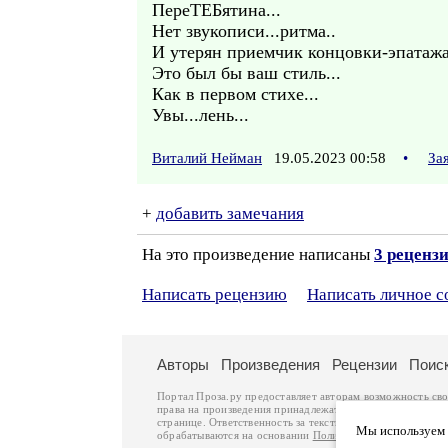
ПереТЕБятина...
Нет звукописи...ритма..
И утерян приемчик концовки-эпатажа
Это был бы ваш стиль...
Как в первом стихе...
Увы...лень...
Виталий Нейман
19.05.2023 00:58
•
За
+
добавить замечания
На это произведение написаны
3 реценз
Написать рецензию
Написать личное 
Авторы
Произведения
Рецензии
Поис
Портал Проза.ру предоставляет авторам возможность св
права на произведения принадлежат авторам и охраняют
странице. Ответственность за тексты произведений авто
Мы используем ф
обрабатываются на основании
Политики обработки перс