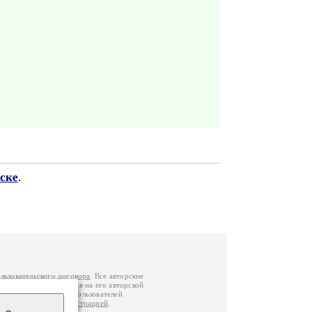
ске
.
льзовательского договора
. Все авторские
у вы можете обратиться на его авторской
й Федерации
. Данные пользователей
е
и
связаться с администрацией
.