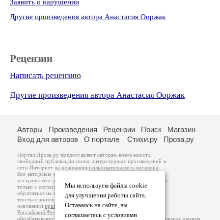
Заявить о нарушении
Другие произведения автора Анастасия Ооржак
Рецензии
Написать рецензию
Другие произведения автора Анастасия Ооржак
Авторы
Произведения
Рецензии
Поиск
Магазин
Вход для авторов
О портале
Стихи.ру
Проза.ру
Портал Проза.ру предоставляет авторам возможность
свободной публикации своих литературных произведений в
сети Интернет на основании
пользовательского договора
.
Все авторские права на произведения принадлежат авторам
и охраняются
законом
. Перепечатка произведений возможна
Мы используем файлы cookie
только с согласия его автора, к которому вы можете
обратиться на его авторской странице. Ответственность за
для улучшения работы сайта.
тексты произведений авторы несут самостоятельно на
Оставаясь на сайте, вы
основании
правил публикации
и
законодательства
Российской Федерации
. Данные пользователей
соглашаетесь с условиями
обрабатываются на основании
Политики обработки персональных данных
.