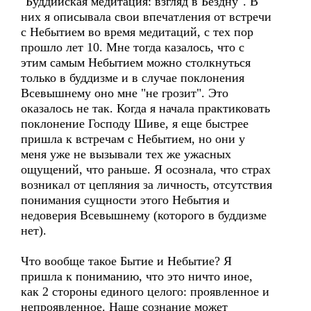
"Буддийская медитация: взгляд в Бездну". В
них я описывала свои впечатления от встречи
с Небытием во время медитаций, с тех пор
прошло лет 10. Мне тогда казалось, что с
этим самым Небытием можно столкнуться
только в буддизме и в случае поклонения
Всевышнему оно мне "не грозит". Это
оказалось не так. Когда я начала практиковать
поклонение Господу Шиве, я еще быстрее
пришла к встречам с Небытием, но они у
меня уже не вызывали тех же ужасных
ощущений, что раньше. Я осознала, что страх
возникал от цепляния за личность, отсутствия
понимания сущности этого Небытия и
недоверия Всевышнему (которого в буддизме
нет).
Что вообще такое Бытие и Небытие? Я
пришла к пониманию, что это ничто иное,
как 2 стороны единого целого: проявленное и
непроявленное. Наше сознание может