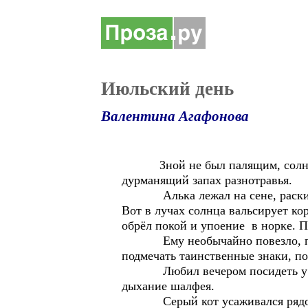
Июльский день
Валентина Агафонова
Зной не был палящим, солнце с
дурманящий запах разнотравья.
Алька лежал на сене, раскинув 
Вот в лучах солнца вальсирует кор
обрёл покой и упоение в норке. 
Ему необычайно повезло, приро
подмечать таинственные знаки, п
Любил вечером посидеть у костр
дыхание шалфея.
Серый кот усаживался рядом и 