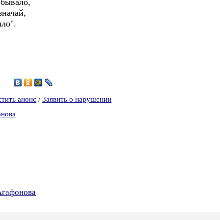
бывало,
ачай,
ло".
7
стить анонс
/
Заявить о нарушении
онова
Агафонова