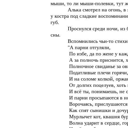
мыши, то ли мыши-полевки, тут же
Алька смотрел на огонь, в язык
у костра под сладкие воспоминани
губ.
Проснулся среди ночи, из бочк
сны.
Вспомнились чьи-то стихи
"А парни отгуляли,
По избе, да по жене у каждо
А за полночь приснится, хо
Полночное свиданье за ови
Податливые плечи горячи
И на соломе колкой, оржа
От долгих поцелуев, хоть к
И всё ты, понимаешь, не с 
И парни просыпаются в но
Ворочаясь, прислушаются ч
Как спят сынишки и дочур
Мурлычет кот, квашня бурчи
Волна ударит в сердце, гор