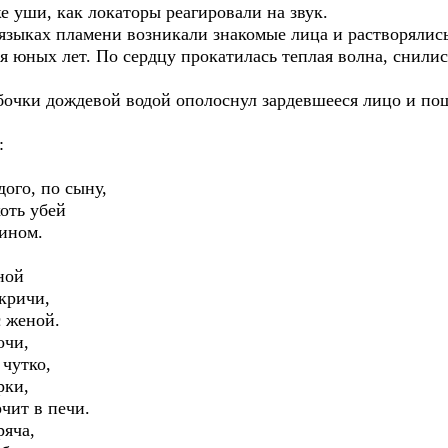
 уши, как локаторы реагировали на звук.
ах пламени возникали знакомые лица и растворялись 
я юных лет. По сердцу прокатилась теплая волна, снили
и дождевой водой ополоснул зардевшееся лицо и поше
:
го, по сыну,
ть убей
ном.
,
ной
ричи,
женой.
чи,
утко,
ки,
т в печи.
яча,