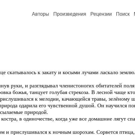
Авторы
Произведения
Рецензии
Поиск
катывалось к закату и косыми лучами ласкало землю.
руки, и разглядывал членистоногих обитателей поля
овка божья, танцует голубая стрекоза. В лесной чаще кт
Прислушивался к мелодии, качающейся травы, зелёному 
да одарила его чувственной душой. Он научился пон
осылаемые природой.
а, в одиночестве, когда уже все домашние лягут спать
прислушивался к ночным шорохам. Сорвется птица, то