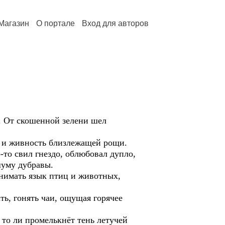
Магазин
О портале
Вход для авторов
 От скошенной зелени шел
 и живность близлежащей рощи.
о-то свил гнездо, облюбовал дупло,
шуму дубравы.
имать язык птиц и животных,
, гонять чаи, ощущая горячее
 ли промелькнёт тень летучей