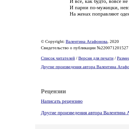
И всё, как будто, вовсе не 
И парни по-мужицки, невзн
На женах поправляют одея
© Copyright:
Валентина Агафонова
, 2020
Свидетельство о публикации №22007120152
Список читателей
/
Версия для печати
/
Разме
Другие произведения автора Валентина Агаф
Рецензии
Написать рецензию
Другие произведения автора Валентина 