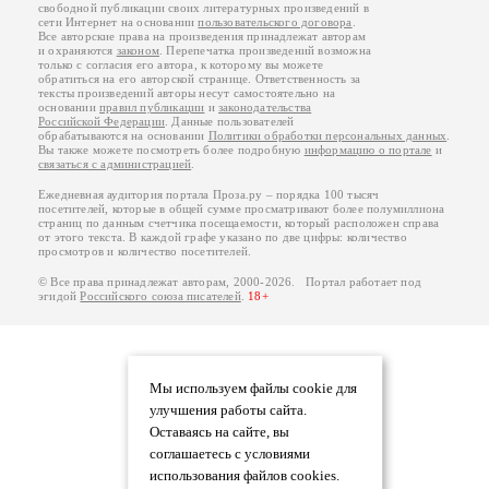
свободной публикации своих литературных произведений в
сети Интернет на основании
пользовательского договора
.
Все авторские права на произведения принадлежат авторам
и охраняются
законом
. Перепечатка произведений возможна
только с согласия его автора, к которому вы можете
обратиться на его авторской странице. Ответственность за
тексты произведений авторы несут самостоятельно на
основании
правил публикации
и
законодательства
Российской Федерации
. Данные пользователей
обрабатываются на основании
Политики обработки персональных данных
.
Вы также можете посмотреть более подробную
информацию о портале
и
связаться с администрацией
.
Ежедневная аудитория портала Проза.ру – порядка 100 тысяч
посетителей, которые в общей сумме просматривают более полумиллиона
страниц по данным счетчика посещаемости, который расположен справа
от этого текста. В каждой графе указано по две цифры: количество
просмотров и количество посетителей.
© Все права принадлежат авторам, 2000-2026. Портал работает под
эгидой
Российского союза писателей
.
18+
Мы используем файлы cookie для
улучшения работы сайта.
Оставаясь на сайте, вы
соглашаетесь с условиями
использования файлов cookies.