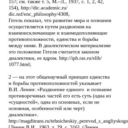
157; см. также т. 5, М.–Л., 1937, с. 1, 2, 42,
154), http://dic.academic.ru/
dic.nsf/enc_philosophy/4308,
Гегель показал, что развитие мира и познания
осуществляется путем раздвоения на
взаимоисключающие и взаимодополняющие
противоположности, единства и борьбы
между ними. В диалектическом материализме
это положение Гегеля считается законом
диалектики, ее ядром. http://iph.ras.ru/elib/
1077.html;
2 — на этот общенаучный принцип единства
и борьбы противоположностей указывает
В.И. Ленин: «Раздвоение единого и познание
противоречивых частей его есть суть (одна из
«сущностей», одна из основных, если не
основная, особенностей или черт)
диалектики».
http://magditrans.ru/tehnicheskiy_perevod_s_angliyskog
[Ленин В.И., 1963, т. 29, с. 316], (Ленин