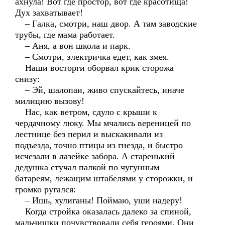
ахнула! Вот где простор, вот где красотища!
Дух захватывает!
– Галка, смотри, наш двор. А там заводские
трубы, где мама работает.
– Аня, а вон школа и парк.
– Смотри, электричка едет, как змея.
Наши восторги оборвал крик сторожа
снизу:
– Эй, шалопаи, живо спускайтесь, иначе
милицию вызову!
Нас, как ветром, сдуло с крыши к
чердачному люку. Мы мчались вереницей по
лестнице без перил и выскакивали из
подъезда, точно птицы из гнезда, и быстро
исчезали в лазейке забора. А старенький
дедушка стучал палкой по чугунным
батареям, лежащим штабелями у сторожки, и
громко ругался:
– Ишь, хулиганы! Поймаю, уши надеру!
Когда стройка оказалась далеко за спиной,
мальчишки почувствовали себя героями. Они