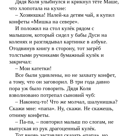
Дядя Коля улыбнулся и крикнул тёте Маше,
что хлопотала на кухне:
– Хозяюшка! Налей-ка детям чай, я купил
конфеты «Мишка на севере».
И положил на стол кулёк рядом с
малышом, который сидел у бабы Дуси на
коленях и разглядывал картинке в азбуке.
Отодвинув книгу в сторону, тот загрёб
толстыми ручонками бумажный кулёк и
закричал:
– Мои катетки!
Все были удивлены, но не захвату конфет,
а тому, что он заговорил. В три года давно
пора уж было говорить. Дядя Коля
взволновано потрепал сыновий чуб:
– Наконец-то! Что же молчал, шалунишка?
Скажи мне: «папа». Ну, скажи. Не скажешь,
отниму конфеты.
– Па-па, – повторил малыш по слогам, не
выпуская из рук драгоценный кулёк.
Тот вновь заставлял сказать «папа», но