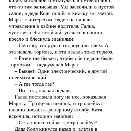
кивнула головой и уткнулась в путевой лист,
что-то там записывая. Мы заскочили в пустой
салон, а дядя Коля пошёл к киоску за газетой.
Марат с интересом глядел на панель
управления в кабине водителя. Галка,
чувствуя себя хозяйкой, уселась в папино
кресло и блеснула знаниями:
– Смотри, это руль с гидроусилителем. А
эта педаль тормоза, и эта педаль тоже тормоз.
– Разве так бывает, чтобы обе педали были
тормозом, – недоумевал Марат.
– Бывает. Один электрический, а другой
пневматический.
– А где тогда газ?
– Вот эта, правая педаль.
Галка поставила ногу на неё, показывая
Марату. Прозвучал щелчок, и троллейбус
плавно поехал к фонарному столбу. Катя
вскочила, истошно завопив:
– Остановите сейчас же троллейбус!
Дядя Коля кинулся назад и, влетев в