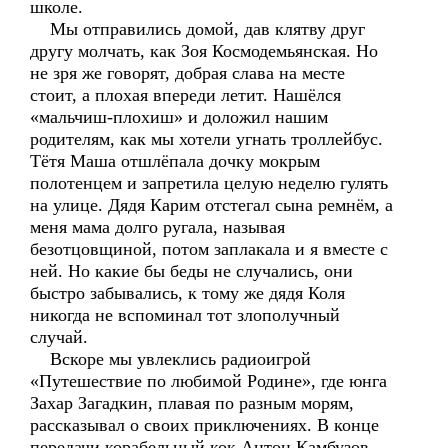
школе.
Мы отправились домой, дав клятву друг
другу молчать, как Зоя Космодемьянская. Но
не зря же говорят, добрая слава на месте
стоит, а плохая впереди летит. Нашёлся
«мальчиш-плохиш» и доложил нашим
родителям, как мы хотели угнать троллейбус.
Тётя Маша отшлёпала дочку мокрым
полотенцем и запретила целую неделю гулять
на улице. Дядя Карим отстегал сына ремнём, а
меня мама долго ругала, называя
безотцовщиной, потом заплакала и я вместе с
ней. Но какие бы беды не случались, они
быстро забывались, к тому же дядя Коля
никогда не вспоминал тот злополучный
случай.
Вскоре мы увлеклись радиоигрой
«Путешествие по любимой Родине», где юнга
Захар Загадкин, плавая по разным морям,
рассказывал о своих приключениях. В конце
передачи корабельный кок Антон Камбузов