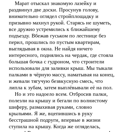
Марат отыскал знакомую лазейку и
раздвинул две доски. Просунув голову,
внимательно оглядел стройплощадку и
призывно махнул рукой. Старясь не шуметь,
все дружно устремились к ближайшему
подъезду. Вбежав гуськом по лестнице без
перил, прошлись по пустым квартирам,
выглядывая в окна. Не найдя ничего
интересного, поднялись на чердак, где стояла
большая бочка с гудроном, что строители
использовали для заливки крыш. Мы тыкали
палками в чёрную массу, наматывая на конец,
и жевали тягучую безвкусную смесь, что
липла к зубам, затем выплёвывали её на пол.
Но и это надоело всем. Отбросив палки,
полезли на крышу и бегали по волнистому
шиферу, размахивая руками, словно
крыльями. Я же, вцепившись в руку
бесстрашной подруги, впервые в жизни
ступила на крышу. Когда же огляделась,