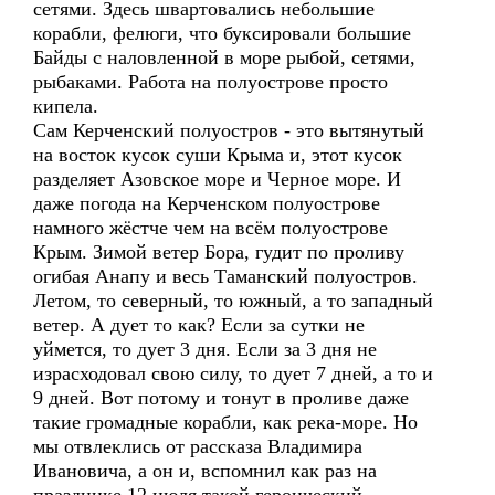
сетями. Здесь швартовались небольшие
корабли, фелюги, что буксировали большие
Байды с наловленной в море рыбой, сетями,
рыбаками. Работа на полуострове просто
кипела.
Сам Керченский полуостров - это вытянутый
на восток кусок суши Крыма и, этот кусок
разделяет Азовское море и Черное море. И
даже погода на Керченском полуострове
намного жёстче чем на всём полуострове
Крым. Зимой ветер Бора, гудит по проливу
огибая Анапу и весь Таманский полуостров.
Летом, то северный, то южный, а то западный
ветер. А дует то как? Если за сутки не
уймется, то дует 3 дня. Если за 3 дня не
израсходовал свою силу, то дует 7 дней, а то и
9 дней. Вот потому и тонут в проливе даже
такие громадные корабли, как река-море. Но
мы отвлеклись от рассказа Владимира
Ивановича, а он и, вспомнил как раз на