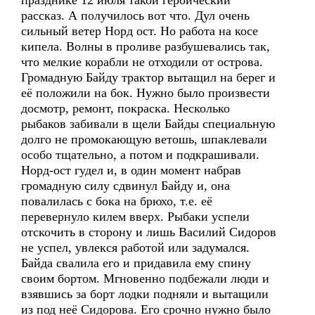
празднике 12 июля такой героический
рассказ. А получилось вот что. Дул очень
сильный ветер Норд ост. Но работа на косе
кипела. Волны в проливе разбушевались так,
что мелкие корабли не отходили от острова.
Громадную Байду трактор вытащил на берег и
её положили на бок. Нужно было произвести
досмотр, ремонт, покраска. Несколько
рыбаков забивали в щели Байды специальную
долго не промокающую ветошь, шпаклевали
особо тщательно, а потом и подкрашивали.
Норд-ост гудел и, в один момент набрав
громадную силу сдвинул Байду и, она
повалилась с бока на брюхо, т.е. её
перевернуло килем вверх. Рыбаки успели
отскочить в сторону и лишь Василий Сидоров
не успел, увлекся работой или задумался.
Байда свалила его и придавила ему спину
своим бортом. Мгновенно подбежали люди и
взявшись за борт лодки подняли и вытащили
из под неё Сидорова. Его срочно нужно было