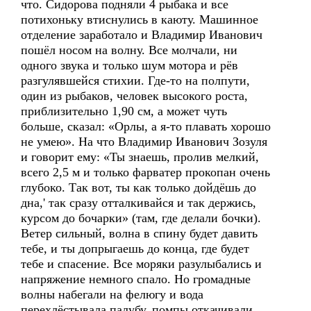
что. Сидорова подняли 4 рыбака и все
потихоньку втиснулись в каюту. Машинное
отделение заработало и Владимир Иванович
пошёл носом на волну. Все молчали, ни
одного звука и только шум мотора и рёв
разгулявшейся стихии. Где-то на полпути,
один из рыбаков, человек высокого роста,
приблизительно 1,90 см, а может чуть
больше, сказал: «Орлы, а я-то плавать хорошо
не умею». На что Владимир Иванович Зозуля
и говорит ему: «Ты знаешь, пролив мелкий,
всего 2,5 м и только фарватер прокопан очень
глубоко. Так вот, ты как только дойдёшь до
дна,' так сразу отталкивайся и так держись,
курсом до бочарки» (там, где делали бочки).
Ветер сильный, волна в спину будет давить
тебе, и ты допрыгаешь до конца, где будет
тебе и спасение. Все моряки разулыбались и
напряжение немного спало. Но громадные
волны набегали на фелюгу и вода
перехлёстывала палубу, помпы откачивали