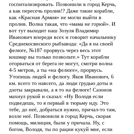
госпитализировать. Позвонили в город Керчь,
а как пересечь пролив!? Даже такие корабли,
как «Красная Армия» не могли выйти в
пролив. Волна такая, что «мама не горюй». И
вот тут выходит наш Зозуля Владимир
Иванович впереди всех и говорит начальнику
Среднекосянского рыбзавода: «Да я на своей
фелюге, №187 прорвусь через весь этот
кошмар вы только позвольте.» Тут корабли
оторваться от берега не могут, смотри волна
4-5 метров, а ты «на фелюге», прорвусь.
Утопишь людей и фелюгу. Яков Иванович, 6
км. всего то навсего, да люди грудью доты и
дзоты закрывали, а я то на фелюге! Сазонов
махнул рукой и сказал: «Ну Володя если
подведешь, то я первый в тюрьму иду. Это
тебе, до неё, добраться нужно, причал-то там,
возле неё. Позвонили в город Керчь, скорая
помощь, милиция, были у причала. Ну, с
богом, Володя, ты по рации кукуй мне, если