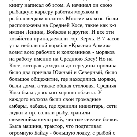
книгу написал об этом. А начинал он свою
рыбацкую карьеру работая моряком в
рыболовецком колхозе. Многие колхозы были
расположены на Средней Косе, такие как к-з
имени Ленина, Войкова и другие. И все эти
хозяйства принадлежали гор. Керчь. В 7 часов
утра небольшой корабль «Красная Армия»
возил всех рабочих и колхозников - моряков
на работу именно на Среднюю Косу! Но на
Косе, которая доходила до середины пролива
было два причала Южный и Северный, было
большое общежитие, где находились моряки,
были дома, а также общая столовая. Средняя
Коса была довольно хорошо обжита. У
каждого колхоза были свои громадные
амбары, лабазы, где хранили инвентарь, сети
лодки и пр. солили рыбу, хранили
свежепойманную рыбу, чистые свежие бочки.
Была машина, трактор, что подтягивал
огромную Байду - большую лодку, с рыбой с