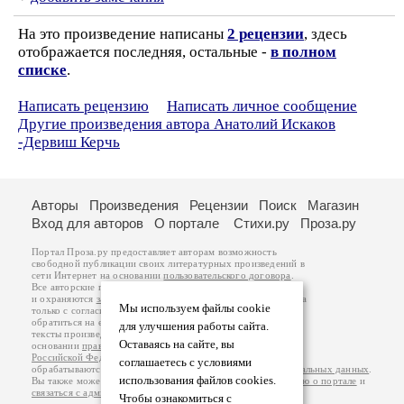
На это произведение написаны
2 рецензии
, здесь
отображается последняя, остальные -
в полном
списке
.
Написать рецензию
Написать личное сообщение
Другие произведения автора Анатолий Искаков
-Дервиш Керчь
Авторы
Произведения
Рецензии
Поиск
Магазин
Вход для авторов
О портале
Стихи.ру
Проза.ру
Портал Проза.ру предоставляет авторам возможность
свободной публикации своих литературных произведений в
сети Интернет на основании
пользовательского договора
.
Все авторские права на произведения принадлежат авторам
и охраняются
законом
. Перепечатка произведений возможна
Мы используем файлы cookie
только с согласия его автора, к которому вы можете
обратиться на его авторской странице. Ответственность за
для улучшения работы сайта.
тексты произведений авторы несут самостоятельно на
Оставаясь на сайте, вы
основании
правил публикации
и
законодательства
Российской Федерации
. Данные пользователей
соглашаетесь с условиями
обрабатываются на основании
Политики обработки персональных данных
.
использования файлов cookies.
Вы также можете посмотреть более подробную
информацию о портале
и
связаться с администрацией
.
Чтобы ознакомиться с