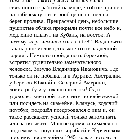
Почти нет такого рыбака или человека
связанного с работой на море, чтоб не пришел
на набережную или вообще не вышел на
берег пролива. Прекрасный день, небольшие
пушистые облака прикрыли почти все небо и,
медленно плывут на Кубань, на восток. А
потому жара немного спала, t+28°. Вода почти
как парное молоко, только что от надоенной
коровы. Немного пройдя по набережной,
встретил удивительно замечательного
человека, Зозулю Владимира Ивановича. Где
только он не побывал и в Африке, Австралии,
у берегов Южной и Северной Америки,
ловил рыбу и у южного полюса! Одно
удовольствие пройтись с ним по набережной
или посидеть на скамейке. Клянусь, ходячий
ноутбук, подошёл поздоровался с ним и, он
такое расскажет, успевай только запоминать
или записывать. Многое время занимался он
подъемом затонувших кораблей в Керченском
проливе, после войны 1945 года, а потому и