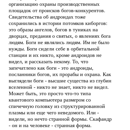
организацию охраны производственных
площадок от происков богов-конкурентов.
Свидетельства об андроидах тоже
сохранились в истории потомков киборгов:
это образы ангелов, богов в туниках на
дворцах, предания о святых, о явлениях бога
людям. Боги не являлись людям. Им не было
нужды. Боги сидели себе в орбитальной
станции и их никто, кроме андроидов не
видел, и рассказать некому. То, что
запечатлено как боги - это андроиды,
посланники богов, их прорабы и охрана. Как
выглядели боги - высшие существа из глубин
вселенной - никто не знает, никто не видел.
Может быть, это просто что-то типа
квантового компьютера размером со
спичечную головку из структурированной
плазмы или еще чего неведомого. Или -
видели, но нечто странной формы. Скафандр
- он и на человеке - странная форма.