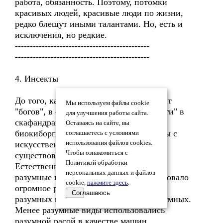
работа, обязанность. Поэтому, потомки
красивых людей, красивые люди по жизни,
редко блещут иными талантами. Но, есть и
исключения, но редкие.
---------------------------------------------
---------------------------------------------
4. Инсекты
До того, как на Землю высадился десант
Мы используем файлы cookie
"богов", в состав которого входили "боги" в
для улучшения работы сайта.
скафандрах, инопланетные наемники-
Оставаясь на сайте, вы
биокиборги и андроиды-ангелы, роботы с
соглашаетесь с условиями
искусственным интеллектом, на Земле
использования файлов cookies.
Чтобы ознакомиться с
существовала цивилизация насекомых.
Политикой обработки
Естественно, цивилизацию составляли
персональных данных и файлов
разумные виды насекомых, но существовало
cookie,
нажмите здесь
.
огромное разнообразие и не слишком
Соглашаюсь
разумных видов, и даже совсем не разумных.
Менее разумные виды использовались
разумной расой в качестве машин,