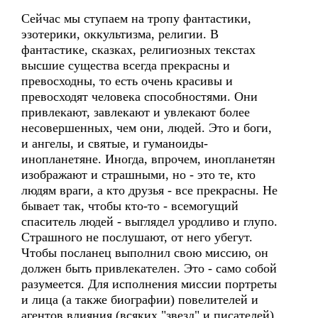
Сейчас мы ступаем на тропу фантастики,
эзотерики, оккультизма, религии. В
фантастике, сказках, религиозных текстах
высшие существа всегда прекрасны и
превосходны, то есть очень красивы и
превосходят человека способностями. Они
привлекают, завлекают и увлекают более
несовершенных, чем они, людей. Это и боги,
и ангелы, и святые, и гуманоиды-
инопланетяне. Иногда, впрочем, инопланетян
изображают и страшными, но - это те, кто
людям враги, а кто друзья - все прекрасны. Не
бывает так, чтобы кто-то - всемогущий
спаситель людей - выглядел уродливо и глупо.
Страшного не послушают, от него убегут.
Чтобы посланец выполнил свою миссию, он
должен быть привлекателен. Это - само собой
разумеется. Для исполнения миссии портреты
и лица (а также биографии) повелителей и
агентов влияния (всяких "звезд" и писателей)