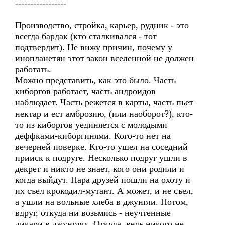
-----------------
Производство, стройка, карьер, рудник - это
всегда бардак (кто сталкивался - тот
подтвердит). Не вижу причин, почему у
инопланетян этот закон вселенной не должен
работать.
Можно представить, как это было. Часть
киборгов работает, часть андроидов
наблюдает. Часть режется в карты, часть пьет
нектар и ест амброзию, (или наоборот?), кто-
то из киборгов уединяется с молодыми
деффками-киборгинями. Кого-то нет на
вечерней поверке. Кто-то ушел на соседний
прииск к подруге. Несколько подруг ушли в
декрет и никто не знает, кого они родили и
когда выйдут. Пара друзей пошли на охоту и
их съел крокодил-мутант. А может, и не съел,
а ушли на вольные хлеба в джунгли. Потом,
вдруг, откуда ни возьмись - неучтенные
дикари в джунглях. Откуда, ведь никого не