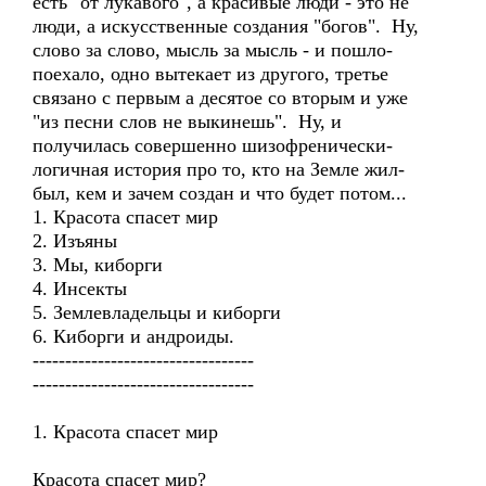
есть "от лукавого", а красивые люди - это не
люди, а искусственные создания "богов". Ну,
слово за слово, мысль за мысль - и пошло-
поехало, одно вытекает из другого, третье
связано с первым а десятое со вторым и уже
"из песни слов не выкинешь". Ну, и
получилась совершенно шизофренически-
логичная история про то, кто на Земле жил-
был, кем и зачем создан и что будет потом...
1. Красота спасет мир
2. Изъяны
3. Мы, киборги
4. Инсекты
5. Землевладельцы и киборги
6. Киборги и андроиды.
----------------------------------
----------------------------------
1. Красота спасет мир
Красота спасет мир?