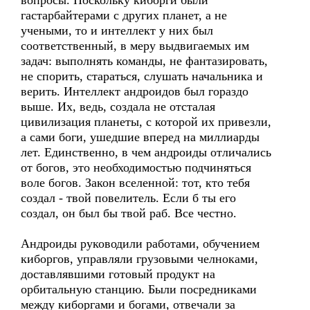
вопросы. Поскольку киборги были
гастарбайтерами с других планет, а не
учеными, то и интеллект у них был
соответственный, в меру выдвигаемых им
задач: выполнять команды, не фантазировать,
не спорить, стараться, слушать начальника и
верить. Интеллект андроидов был гораздо
выше. Их, ведь, создала не отсталая
цивилизация планеты, с которой их привезли,
а сами боги, ушедшие вперед на миллиарды
лет. Единственно, в чем андроиды отличались
от богов, это необходимостью подчиняться
воле богов. Закон вселенной: тот, кто тебя
создал - твой повелитель. Если б ты его
создал, он был бы твой раб. Все честно.
Андроиды руководили работами, обучением
киборгов, управляли грузовыми челноками,
доставлявшими готовый продукт на
орбитальную станцию. Были посредниками
между киборгами и богами, отвечали за