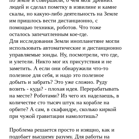
по земле и совершили, о чем мозг древних
людей и сделал пометку в извилине и камне
скалы, но какую-либо деятельность на Земле
им пришлось вести дистанционно, с
помощью техники, роботов. Что тоже
осталось запечатленным кое-где.
Для исследования Земли инопланетяне могли
использовать автоматические и дистанционно
управляемые зонды. Ну, посмотрели, что где,
и улетели. Никто мог их присутствия и не
заметить. А если они обнаружили что-то
полезное для себя, и надо это полезное
добыть и забрать? Это уже сложно. Руду
возить - куда? - плохая идея. Перерабатывать
на месте? Роботами? Из чего их наделаешь, в
количестве сто тысяч штук на корабле на
орбите? А сам, в скафандре, сколько киркой
при чужой гравитации намолотишь?
Проблема решается просто и изящно, как и
подобает высшему разуму. Для работы на