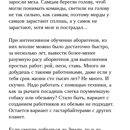
заросли меха. Самцам берегли голову, чтоб
могли понимать команды, светили на голову
не так сильно, как самкам, поэтому морды у
самцов зарастают сплошь, а у самок не
зарастают, хотя мозг и пострадал...
При интенсивном обучении аборигенов, из
них вполне можно было достаточно быстро,
за несколько лет, вывести более-менее
разумную расу аборигенов для выполнения
простых работ: рой, неси, ставь. Много ли
добудешь с такими работниками, даже если у
тебя срок жизни сто тысяч лет? Не много. И
скучно. Надо работать с помощью техники, а
как за рычаги посадишь слегка поумневшую
собаку или обезьяну? Стало быть, вариант с
созданием работников из обезьян не подходит.
Остается вариант с гастарбайтерами с других
планет.
Если смогли добраться до Земли, то и до