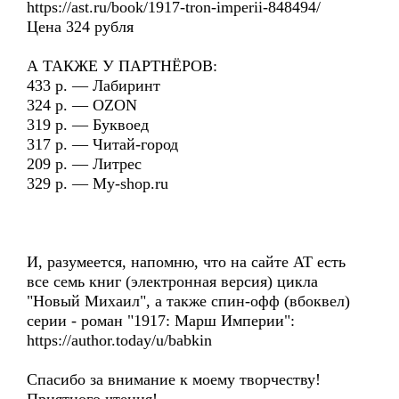
https://ast.ru/book/1917-tron-imperii-848494/
Цена 324 рубля
А ТАКЖЕ У ПАРТНЁРОВ:
433 р. — Лабиринт
324 р. — OZON
319 р. — Буквоед
317 р. — Читай-город
209 р. — Литрес
329 р. — My-shop.ru
И, разумеется, напомню, что на сайте АТ есть
все семь книг (электронная версия) цикла
"Новый Михаил", а также спин-офф (вбоквел)
серии - роман "1917: Марш Империи":
https://author.today/u/babkin
Спасибо за внимание к моему творчеству!