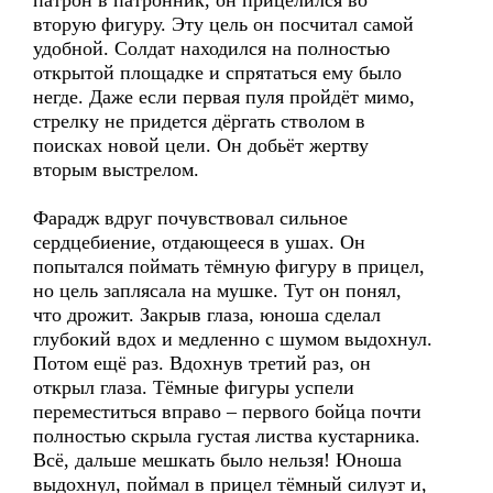
патрон в патронник, он прицелился во
вторую фигуру. Эту цель он посчитал самой
удобной. Солдат находился на полностью
открытой площадке и спрятаться ему было
негде. Даже если первая пуля пройдёт мимо,
стрелку не придется дёргать стволом в
поисках новой цели. Он добьёт жертву
вторым выстрелом.
Фарадж вдруг почувствовал сильное
сердцебиение, отдающееся в ушах. Он
попытался поймать тёмную фигуру в прицел,
но цель заплясала на мушке. Тут он понял,
что дрожит. Закрыв глаза, юноша сделал
глубокий вдох и медленно с шумом выдохнул.
Потом ещё раз. Вдохнув третий раз, он
открыл глаза. Тёмные фигуры успели
переместиться вправо – первого бойца почти
полностью скрыла густая листва кустарника.
Всё, дальше мешкать было нельзя! Юноша
выдохнул, поймал в прицел тёмный силуэт и,