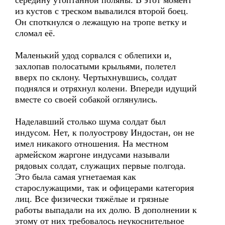
середину утоптанной поляны. В этот момент
из кустов с треском вывалился второй боец.
Он споткнулся о лежащую на тропе ветку и
сломал её.
Маленький удод сорвался с облепихи и,
захлопав полосатыми крыльями, полетел
вверх по склону. Чертыхнувшись, солдат
поднялся и отряхнул колени. Впереди идущий
вместе со своей собакой оглянулись.
Наделавший столько шума солдат был
индусом. Нет, к полуострову Индостан, он не
имел никакого отношения. На местном
армейском жаргоне индусами называли
рядовых солдат, служащих первые полгода.
Это была самая угнетаемая как
старослужащими, так и офицерами категория
лиц. Все физически тяжёлые и грязные
работы выпадали на их долю. В дополнении к
этому от них требовалось неукоснительное