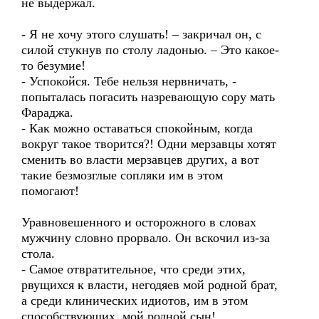
не выдержал.
- Я не хочу этого слушать! – закричал он, с
силой стукнув по столу ладонью. – Это какое-
то безумие!
- Успокойся. Тебе нельзя нервничать, -
попыталась погасить назревающую сору мать
Фараджа.
- Как можно оставаться спокойным, когда
вокруг такое творится?! Одни мерзавцы хотят
сменить во власти мерзавцев других, а вот
такие безмозглые сопляки им в этом
помогают!
Уравновешенного и осторожного в словах
мужчину словно прорвало. Он вскочил из-за
стола.
- Самое отвратительное, что среди этих,
рвущихся к власти, негодяев мой родной брат,
а среди клинических идиотов, им в этом
способствующих, мой родной сын!