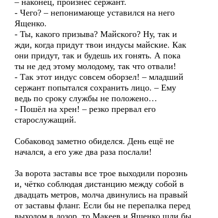
– наконец, произнёс сержант.
- Чего? – непонимающе уставился на него
Ященко.
- Ты, какого призыва? Майского? Ну, так и
жди, когда придут твои индусы майские. Как
они придут, так и будешь их гонять. А пока
ты не дед этому молодому, так что отвали!
- Так этот индус совсем оборзел! – младший
сержант попытался сохранить лицо. – Ему
ведь по сроку службы не положено…
- Пошёл на хрен! – резко прервал его
старослужащий.
Собаковод заметно обиделся. День ещё не
начался, а его уже два раза послали!
За ворота заставы все трое выходили порознь
и, чётко соблюдая дистанцию между собой в
двадцать метров, молча двинулись на правый
от заставы фланг. Если бы не перепалка перед
выходом в дозор, то Макеев и Ященко шли бы