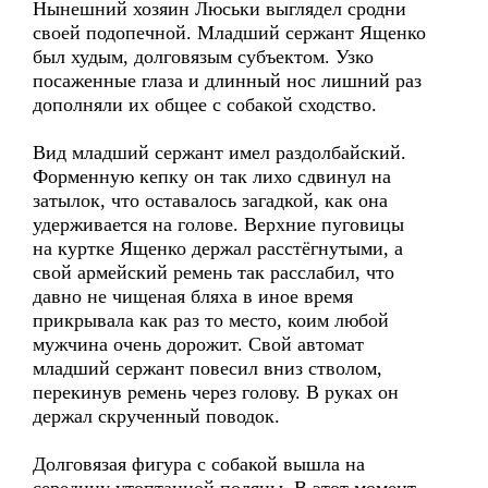
Нынешний хозяин Люськи выглядел сродни
своей подопечной. Младший сержант Ященко
был худым, долговязым субъектом. Узко
посаженные глаза и длинный нос лишний раз
дополняли их общее с собакой сходство.
Вид младший сержант имел раздолбайский.
Форменную кепку он так лихо сдвинул на
затылок, что оставалось загадкой, как она
удерживается на голове. Верхние пуговицы
на куртке Ященко держал расстёгнутыми, а
свой армейский ремень так расслабил, что
давно не чищеная бляха в иное время
прикрывала как раз то место, коим любой
мужчина очень дорожит. Свой автомат
младший сержант повесил вниз стволом,
перекинув ремень через голову. В руках он
держал скрученный поводок.
Долговязая фигура с собакой вышла на