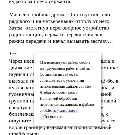
куда-то за плечо сержанта.
Макеева пробила дрожь. Он отпустил тело
рядового и на четвереньках отполз от него.
Затем, отстегнув переговорное устройство
радиостанции, сержант переключился в
режим передачи и начал вызывать заставу…
***
Через несколько минут вся застава пришла в
Мы используем файлы cookie
движение. Все забегали, собаки на питомнике
для улучшения работы сайта.
подняли лай. Один за другим за ворота
Оставаясь на сайте, вы
выехали покрытый тентом бортовой ГАЗ-66, в
соглашаетесь с условиями
кузове которой находились бойцы заслона, и
использования файлов cookies.
Чтобы ознакомиться с
гусеничный бронетранспортёр с тревожной
Политикой обработки
группой на броне. Грузовик сразу за заставой
персональных данных и файлов
свернул в тыл, направившись в сторону
cookie,
нажмите здесь
.
близлежащего села, а бронетранспортёр, с
Соглашаюсь
оглушительным лязганьем гусениц, помчался
вдоль границы, вздымая за собой огромный
шлейф пыли.