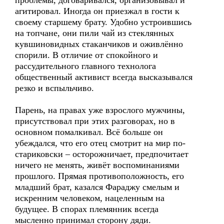
проблемы, договаривался, организовывал и
агитировал. Иногда он приезжал в гости к
своему старшему брату. Удобно устроившись
на топчане, они пили чай из стеклянных
кувшиновидных стаканчиков и оживлённо
спорили. В отличие от спокойного и
рассудительного главного технолога
общественный активист всегда высказывался
резко и вспыльчиво.
Парень, на правах уже взрослого мужчины,
присутствовал при этих разговорах, но в
основном помалкивал. Всё больше он
убеждался, что его отец смотрит на мир по-
стариковски – осторожничает, предпочитает
ничего не менять, живёт воспоминаниями
прошлого. Прямая противоположность, его
младший брат, казался Фараджу смелым и
искренним человеком, нацеленным на
будущее. В спорах племянник всегда
мысленно принимал сторону дяди.