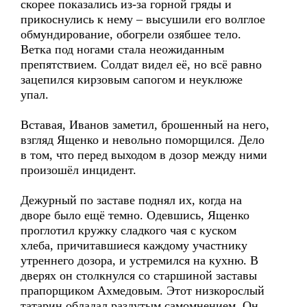
скорее показались из-за горной гряды и
прикоснулись к нему – высушили его волглое
обмундирование, обогрели озябшее тело.
Ветка под ногами стала неожиданным
препятствием. Солдат видел её, но всё равно
зацепился кирзовым сапогом и неуклюже
упал.
Вставая, Иванов заметил, брошенный на него,
взгляд Ященко и невольно поморщился. Дело
в том, что перед выходом в дозор между ними
произошёл инцидент.
Дежурный по заставе поднял их, когда на
дворе было ещё темно. Одевшись, Ященко
проглотил кружку сладкого чая с куском
хлеба, причитавшиеся каждому участнику
утреннего дозора, и устремился на кухню. В
дверях он столкнулся со старшиной заставы
прапорщиком Ахмедовым. Этот низкорослый
татарин обладал раздутым самомнением. Он