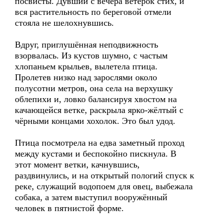
посвисты. Дувший с вечера ветерок стих, и
вся растительность по береговой отмели
стояла не шелохнувшись.
Вдруг, приглушённая неподвижность
взорвалась. Из кустов шумно, с частым
хлопаньем крыльев, вылетела птица.
Пролетев низко над зарослями около
полусотни метров, она села на верхушку
облепихи и, ловко балансируя хвостом на
качающейся ветке, раскрыла ярко-жёлтый с
чёрными концами хохолок. Это был удод.
Птица посмотрела на едва заметный проход
между кустами и беспокойно пискнула. В
этот момент ветки, качнувшись,
раздвинулись, и на открытый пологий спуск к
реке, служащий водопоем для овец, выбежала
собака, а затем выступил вооружённый
человек в пятнистой форме.