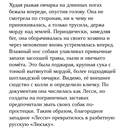
Худая рыжая овчарка на длинных ногах
бежала впереди, опустив голову. Она не
смотрела по сторонам, ни к чему не
принюхивалась, а только трусила, держа
морду над землей. Периодически, замедляя
бег, она оборачивалась на своего хозяина и
через мгновение вновь устремлялась вперед.
Влажный нос собаки улавливал привычные
запахи засохшей травы, пыли и овечьего
помёта. Это была поджарая, крупная сука с
тонкой вытянутой мордой, более подходящей
шотландской овчарке. Видимо, её внешнее
сходство с колли и определило кличку. По
документам она числилась как Лесси, но
солдаты на пограничных заставах
предпочитали звать своих собак по-
простецки. Таким образом, благородное
западное «Лесси» превратилось в разбитную
русскую «Люську».