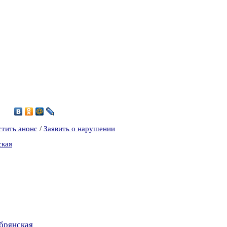
4
стить анонс
/
Заявить о нарушении
ская
брянская