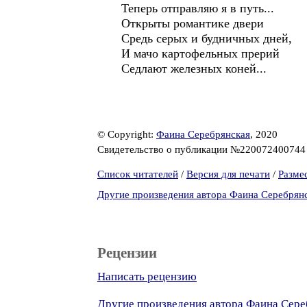
Теперь отправляю я в путь...
Открыты романтике двери
Средь серых и будничных дней,
И мачо картофельных прерий
Седлают железных коней...
© Copyright:
Фаина Серебрянская
, 2020
Свидетельство о публикации №22007240074
Список читателей
/
Версия для печати
/
Разме
Другие произведения автора Фаина Серебрян
Рецензии
Написать рецензию
Другие произведения автора Фаина Сере