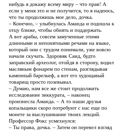
нибудь я докажу всему миру – что прав! А
если у меня это и не получится, то я надеюсь,
что ты продолжишь мое дело, дочка.
– Конечно, – улыбнулась Аманда и подошла к
отцу ближе, чтобы обнять и поддержать.
А вот арабы, совсем замученные этими
длинными и непонятными речами на языке,
который они с трудом понимали, уже вовсю
начали скучать. Здоровяк Саид, будто
заправский археолог, отойдя в сторону, водил
масляным фонарем по стенам, разглядывая
каменный барельеф, а вот его худощавый
товарищ просто позевывал.
– Думаю, нам все же стоит продолжить
исследование зиккурата, – наконец
произнесла Аманда. – А то наши друзья
копальщики скоро потребуют с нас еще по
монете за выслушивание твоих лекций.
Профессор Фокс усмехнулся:
– Ты права, дочка. – Затем он перевел взгляд