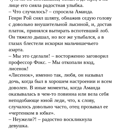
лице его сияла радостная улыбка.
– Что случилось? – спросила Аманда.
Генри Рой снял шляпу, обнажив седую голову
с довольно внушительной лысиной, и, достав
платок, принялся вытирать вспотевший лоб.
Он тяжело дышал, но все же улыбался, а в
глазах блестели искорки мальчишечьего
азарта.
– Мы это сделали! – восторженно заговорил
профессор Фокс. – Мы откопали вход,
лисенок!
«Лисенок», именно так, любя, он называл
дочь, когда был в хорошем настроении и всем
доволен. В иные моменты, когда Аманда
оказывалась в чем-то повинна или вела себя
неподобающе юной леди, что, к слову,
случалось довольно часто, отец прозывал ее
«чертенком в юбке».
– Неужели?! – радостно воскликнула
девушка.