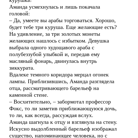
курушка!
Аманда усмехнулась и лишь покачала
головой:
– Да, умеете вы арабы торговаться. Хорошо,
будет тебе три куруша. Еще желающие есть?
На удивление, за три золотых монеты
желающих нашлось с избытком. Девушка
выбрала одного худощавого араба с
полубеззубой улыбкой и, передав ему
масляный фонарь, двинулась внутрь
зиккурата.
Вдалеке темного коридора мерцал огонек
лампы. Приблизившись, Аманда разглядела
отца, рассматривающего барельеф на
каменной стене.
– Восхитительно, – забормотал профессор
Фокс, то ли заметив приближающуюся дочь,
то ли, как всегда, рассуждая вслух.
Аманда шагнула к отцу и взглянула на стену.
Искусно выдолбленный барельеф изображал
существо, напоминающее человека, но с