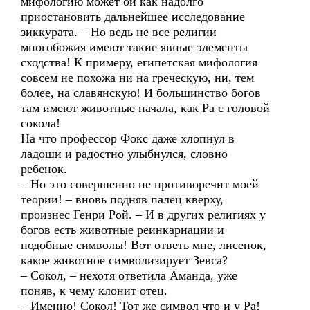
мифологию может ой как надолго
приостановить дальнейшее исследование
зиккурата. – Но ведь не все религии
многобожия имеют такие явные элементы
сходства! К примеру, египетская мифология
совсем не похожа ни на греческую, ни, тем
более, на славянскую! И большинство богов
там имеют животные начала, как Ра с головой
сокола!
На что профессор Фокс даже хлопнул в
ладоши и радостно улыбнулся, словно
ребенок.
– Но это совершенно не противоречит моей
теории! – вновь подняв палец кверху,
произнес Генри Рой. – И в других религиях у
богов есть животные реинкарнации и
подобные символы! Вот ответь мне, лисенок,
какое животное символизирует Зевса?
– Сокол, – нехотя ответила Аманда, уже
поняв, к чему клонит отец.
– Именно! Сокол! Тот же символ что и у Ра!