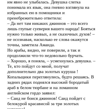
им явно не улыбалась. Девушка слегка
понимала их язык, она гневно взглянула на
избранных ею в помощники и
пренебрежительно ответила:
– Да нет там никаких джиннов – это всего
лишь глупые суеверия вашего народа! Бояться
нужно только живых, а не сказочных духов! –
не осознавая, насколько ее слова окажутся
точны, заметила Аманда.
Но арабы, видно, не поверили, а так и
продолжили что-то недовольно бурчать.
– Хорошо, я поняла, – усмехнулась девушка. –
Те, кто пойдут со мной, получат
дополнительно два золотых куруша !
Копальщики переглянулись, будто решаясь. В
задних рядах поднялся высокий бородатый
араб в белом тюрбане и на ломанном
английском гордо заявил:
– Саид не боися джиннов! Саид пойдет с
белокурой красависой за три золотых