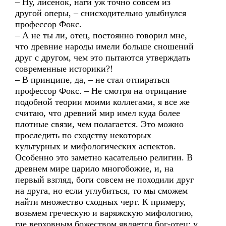
– Ну, лисенок, наги уж точно совсем из
другой оперы, – снисходительно улыбнулся
профессор Фокс.
– А не ты ли, отец, постоянно говорил мне,
что древние народы имели больше сношений
друг с другом, чем это пытаются утверждать
современные историки?!
– В принципе, да, – не стал отпираться
профессор Фокс. – Не смотря на отрицание
подобной теории моими коллегами, я все же
считаю, что древний мир имел куда более
плотные связи, чем полагается. Это можно
проследить по сходству некоторых
культурных и мифологических аспектов.
Особенно это заметно касательно религии. В
древнем мире царило многобожие, и, на
первый взгляд, боги совсем не походили друг
на друга, но если углубиться, то мы сможем
найти множество сходных черт. К примеру,
возьмем греческую и варяжскую мифологию,
где верховным божеством является бог-отец: у