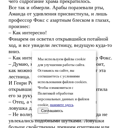
чего содрогание храма прекратилось.
Все так и обмерли. Арабы поразевали рты,
Аманда от удивления присвистнула, и лишь
профессор Фокс с азартным блеском в глазах,
произнес:
– Как интересно!
Фонарем он осветил открывшийся потайной
ход, и все увидели лестницу, ведущую куда-то
вниз.
– Как интересно! – повторил профессор Фокс.
Мы используем файлы cookie
– Думаю, не стоит терять времени, а стоит,
для улучшения работы сайта.
как можно скорее, выяснить, куда ведет эта
Оставаясь на сайте, вы
лестница.
соглашаетесь с условиями
И Генри Рой уже было двинулся в
использования файлов cookies.
Чтобы ознакомиться с
открывшийся проем, когда Аманда схватила
Политикой обработки
его за руку.
персональных данных и файлов
– Отец, а что если это какая-то древняя
cookie,
нажмите здесь
.
ловушка для расхитителей?!
Соглашаюсь
– Не волнуйся, лисенок, шумеры никогда не
увлекались подобными шутками. Ловушки
больше свойственны древним египтянам или