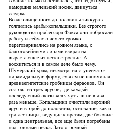
Аманде только и оставалось, что вздохнуть и,
наморщив маленький носик, двинуться
следом.
Возле очищенного до половины зиккурата
толпились арабы-копальщики. Без строгого
руководства профессора Фокса они побросали
работу и сейчас о чем-то громко
переговаривались на родном языке, с
благоговейными лицами взирая на
вырастающее из песка строение. А
восхититься и в самом деле было чему.
Шумерский храм, несмотря на ступенчато-
пирамидальную форму, совсем не напоминал
древнеегипетские гробницы фараонов. Он
состоял из трех ярусов, где каждый
последующий оказывался чуть ли не в два
раза меньше. Копальщики очистили верхний
ярус и второй до половины, основание, как и
три лестницы, ведущие к вратам, две боковые
и одна центральная, все еще были погребены
под тоннами песка. Зато огромный