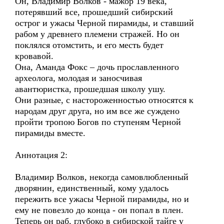
Он, Владимир Волков - мажор 19 века,
потерявший все, прошедший сибирский
острог и ужасы Черной пирамиды, и ставший
рабом у древнего племени стражей. Но он
поклялся отомстить, и его месть будет
кровавой.
Она, Аманда Фокс – дочь прославленного
археолога, молодая и заносчивая
авантюристка, прошедшая школу ушу.
Они разные, с настороженностью относятся к
народам друг друга, но им все же суждено
пройти тропою Богов по ступеням Черной
пирамиды вместе.
Аннотация 2:
Владимир Волков, некогда самовлюбленный
дворянин, единственный, кому удалось
пережить все ужасы Черной пирамиды, но и
ему не повезло до конца - он попал в плен.
Теперь он раб, глубоко в сибирской тайге у