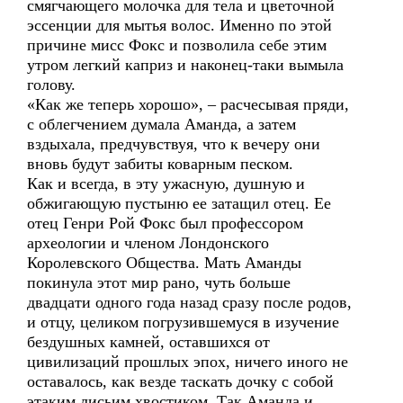
смягчающего молочка для тела и цветочной
эссенции для мытья волос. Именно по этой
причине мисс Фокс и позволила себе этим
утром легкий каприз и наконец-таки вымыла
голову.
«Как же теперь хорошо», – расчесывая пряди,
с облегчением думала Аманда, а затем
вздыхала, предчувствуя, что к вечеру они
вновь будут забиты коварным песком.
Как и всегда, в эту ужасную, душную и
обжигающую пустыню ее затащил отец. Ее
отец Генри Рой Фокс был профессором
археологии и членом Лондонского
Королевского Общества. Мать Аманды
покинула этот мир рано, чуть больше
двадцати одного года назад сразу после родов,
и отцу, целиком погрузившемуся в изучение
бездушных камней, оставшихся от
цивилизаций прошлых эпох, ничего иного не
оставалось, как везде таскать дочку с собой
этаким лисьим хвостиком. Так Аманда и