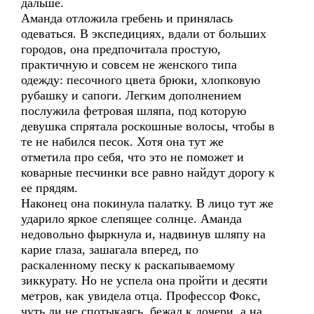
дальше.
Аманда отложила гребень и принялась
одеваться. В экспедициях, вдали от больших
городов, она предпочитала простую,
практичную и совсем не женского типа
одежду: песочного цвета брюки, хлопковую
рубашку и сапоги. Легким дополнением
послужила фетровая шляпа, под которую
девушка спрятала роскошные волосы, чтобы в
те не набился песок. Хотя она тут же
отметила про себя, что это не поможет и
коварные песчинки все равно найдут дорогу к
ее прядям.
Наконец она покинула палатку. В лицо тут же
ударило яркое слепящее солнце. Аманда
недовольно фыркнула и, надвинув шляпу на
карие глаза, зашагала вперед, по
раскаленному песку к раскапываемому
зиккурату. Но не успела она пройти и десяти
метров, как увидела отца. Профессор Фокс,
чуть ли не спотыкаясь, бежал к дочери, а на