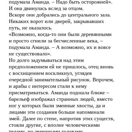
подумала Аманда. – Надо быть осторожней».
И она двинулась вслед за отцом.
Вскоре они добрались до центрального зала.
Никаких ворот или дверей, закрывавших
путь, не оказалось.
«Возможно, когда-то они были деревянными
и просто сгнили за бесчисленные века, –
подумала Аманда. – А возможно, их и вовсе
не существовало».
Но долго задумываться над этим
предположением ей не пришлось, отец вновь
с восхищением воскликнул, углядев
очередной занимательный рисунок. Впрочем,
и арабы с интересом стали к нему
присматриваться. Аманда подошла ближе –
барельеф изображал странных людей, вместо
ног у которых были змеиные хвосты, да и
лицами эти создания больше напоминали
змей. Далее по стене, напротив этих существ,
стояли другие, с вполне человеческими
телами, но звериными головами.