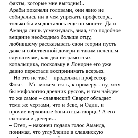
факты, которые мне выгодны!..
Арабы покачали головами, они явно не
собирались ни в чем упрекать профессора,
только бы им досталось еще по монете. Да и
Аманда лишь усмехнулась, зная, что подобное
вещание необходимо больше отцу,
любившему рассказывать свои теории пусть
даже и собственной дочери и таким нелепым
слушателям, как два неграмотных
копальщика, поскольку в Лондоне его уже
давно перестали воспринимать всерьез.
– Но это не так! – продолжил профессор
Фокс. – Мы можем взять, к примеру... ну, хотя
бы мифологию древних руссов, и там найдем
то же самое – славянский Сварог обладает
теми же чертами, что и Зевс, и Один, и
прочие верховные боги-отцы-творцы! А его
сыновья и дочери...
– Отец, – наконец подала голос Аманда,
понимая, что углубление в славянскую