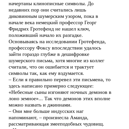
начертаны клинописные символы. До
недавних пор они считались лишь
диковинным шумерским узором, пока в
начале века немецкий профессор Георг
Фридрих Гротефенд не нашел ключ,
положивший начало их разгадке.
Основываясь на исследовании Гротефенда,
профессору Фоксу впоследствии удалось
зайти гораздо глубже в дешифровке
шумерского письма, хотя многие из коллег
считали, что он ошибается и трактует
символы так, как ему вздумается.
– Если я правильно перевел эти письмена, то
здесь написано примерно следующее:
«Небесные сыны изгоняют ночных демонов в
лоно земное»... Так что демонов этих вполне
можно назвать и джиннами.
– Они мне больше индусских наг
напоминают, – произнесла Аманда,
рассматривающая змееподобных чудовищ.