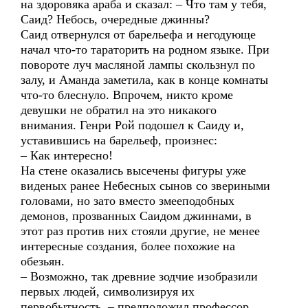
на здоровяка араба и сказал: – Что там у тебя,
Саид? Небось, очередные джинны?
Саид отвернулся от барельефа и негодующе
начал что-то тараторить на родном языке. При
повороте луч масляной лампы скользнул по
залу, и Аманда заметила, как в конце комнаты
что-то блеснуло. Впрочем, никто кроме
девушки не обратил на это никакого
внимания. Генри Рой подошел к Саиду и,
уставившись на барельеф, произнес:
– Как интересно!
На стене оказались высечены фигуры уже
виденых ранее Небесных сынов со звериными
головами, но зато вместо змееподобных
демонов, прозванных Саидом джиннами, в
этот раз против них стояли другие, не менее
интересные создания, более похожие на
обезьян.
– Возможно, так древние зодчие изобразили
первых людей, символизируя их
первобытность, – предположил профессор