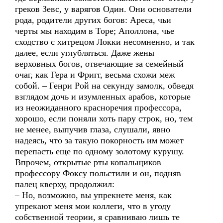
греков Зевс, у варягов Один. Они основатели
рода, родители других богов: Ареса, чьи
черты мы находим в Торе; Аполлона, чье
сходство с хитрецом Локки несомненно, и так
далее, если углубляться. Даже жены
верховных богов, отвечающие за семейный
очаг, как Гера и Фригг, весьма схожи меж
собой. – Генри Рой на секунду замолк, обведя
взглядом дочь и изумленных арабов, которые
из неожиданного красноречия профессора,
хорошо, если поняли хоть пару строк, но, тем
не менее, выпучив глаза, слушали, явно
надеясь, что за такую покорность им может
перепасть еще по одному золотому курушу.
Впрочем, открытые рты копальщиков
профессору Фоксу польстили и он, подняв
палец кверху, продолжил:
– Но, возможно, вы упрекнете меня, как
упрекают меня мои коллеги, что в угоду
собственной теории, я сравниваю лишь те