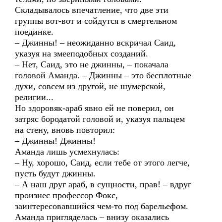
Складывалось впечатление, что две эти
группы вот-вот и сойдутся в смертельном
поединке.
– Джинны! – неожиданно вскричал Саид,
указуя на змееподобных созданий.
– Нет, Саид, это не джинны, – покачала
головой Аманда. – Джинны – это бесплотные
духи, совсем из другой, не шумерской,
религии...
Но здоровяк-араб явно ей не поверил, он
затряс бородатой головой и, указуя пальцем
на стену, вновь повторил:
– Джинны! Джинны!
Аманда лишь усмехнулась:
– Ну, хорошо, Саид, если тебе от этого легче,
пусть будут джинны.
– А наш друг араб, в сущности, прав! – вдруг
произнес профессор Фокс,
заинтересовавшийся чем-то под барельефом.
Аманда пригляделась – внизу оказались