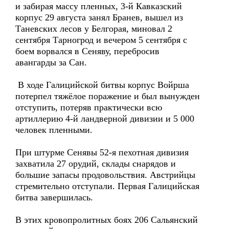
и забирая массу пленных, 3-й Кавказский
корпус 29 августа занял Бранев, вышел из
Таневских лесов у Белгорая, миновал 2
сентября Тарногрод и вечером 5 сентября с
боем ворвался в Сеняву, перебросив
авангарды за Сан.
В ходе Галицийской битвы корпус Войрша
потерпел тяжёлое поражение и был вынужден
отступить, потеряв практически всю
артиллерию 4-й ландверной дивизии и 5 000
человек пленными.
При штурме Сенявы 52-я пехотная дивизия
захватила 27 орудий, склады снарядов и
большие запасы продовольствия. Австрийцы
стремительно отступали. Первая Галицийская
битва завершилась.
В этих кровопролитных боях 206 Сальянский