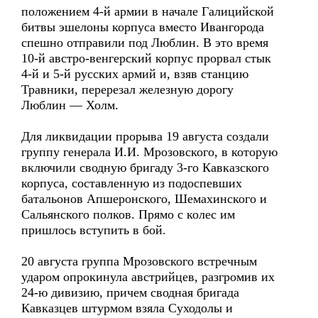
положением 4-й армии в начале Галицийской
битвы эшелоны корпуса вместо Ивангорода
спешно отправили под Люблин. В это время
10-й австро-венгерский корпус прорвал стык
4-й и 5-й русских армий и, взяв станцию
Травники, перерезал железную дорогу
Люблин — Холм.
Для ликвидации прорыва 19 августа создали
группу генерала И.И. Мрозовского, в которую
включили сводную бригаду 3-го Кавказского
корпуса, составленную из подоспевших
батальонов Апшеронского, Шемахинского и
Сальянского полков. Прямо с колес им
пришлось вступить в бой.
20 августа группа Мрозовского встречным
ударом опрокинула австрийцев, разгромив их
24-ю дивизию, причем сводная бригада
Кавказцев штурмом взяла Суходолы и