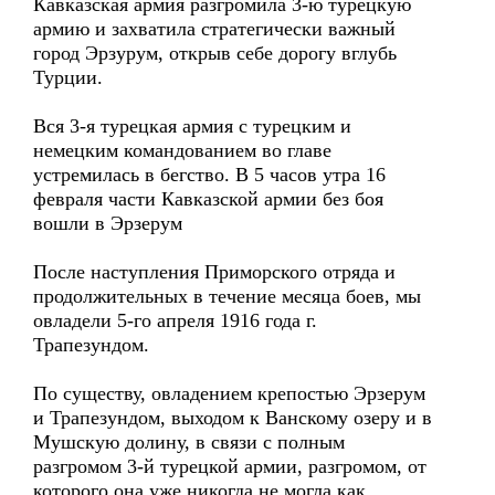
Кавказская армия разгромила 3-ю турецкую
армию и захватила стратегически важный
город Эрзурум, открыв себе дорогу вглубь
Турции.
Вся 3-я турецкая армия с турецким и
немецким командованием во главе
устремилась в бегство. В 5 часов утра 16
февраля части Кавказской армии без боя
вошли в Эрзерум
После наступления Приморского отряда и
продолжительных в течение месяца боев, мы
овладели 5-го апреля 1916 года г.
Трапезундом.
По существу, овладением крепостью Эрзерум
и Трапезундом, выходом к Ванскому озеру и в
Мушскую долину, в связи с полным
разгромом 3-й турецкой армии, разгромом, от
которого она уже никогда не могла как