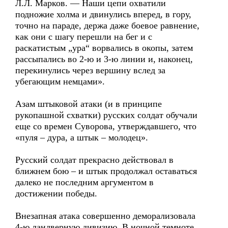
Л.Л. Марков. — Наши цепи охватили
подножие холма и двинулись вперед, в гору,
точно на параде, держа даже боевое равнение,
как они с шагу перешли на бег и с
раскатистым „ура“ ворвались в окопы, затем
рассыпались во 2-ю и 3-ю линии и, наконец,
перекинулись через вершину вслед за
убегающим немцами».
Азам штыковой атаки (и в принципе
рукопашной схватки) русских солдат обучали
еще со времен Суворова, утверждавшего, что
«пуля – дура, а штык – молодец».
Русский солдат прекрасно действовал в
ближнем бою – и штык продолжал оставаться
далеко не последним аргументом в
достижении победы.
Внезапная атака совершенно деморализовала
4-ю ландверную дивизию. В ночной темноте