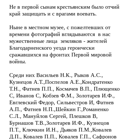
Не в первой сынам крестьянским было отчий
край защищать и с врагами воевать.
Ныне в местном музее, с пожелтевших от
времени фотографий вглядываются в нас
мужественные лица земляков - жителей
Благодарненского уезда героически
сражавшихся на фронтах Первой мировой
войны.
Среди них Васильев Н.К., Рыков А.С.,
Кузнецов А.Т.,Поспелов А.Е.,Кондратенко
Т.Н., Фатнев П.П., Космачев В.П., Плющенко
С, Иванов С, Кобзев Ф.М., Золотарев И.Ф.,
Евглевский Федор, Сильвестров И, Фатнев
А.П., Фатнев Н.П.,Шейкин Г.,Романенко
С.Л., Мануйлов Сергей, Плешков В,
Бурнашов Т.В.,Золотарев И.Ф., Кузнецов
П.Т., Ключкин И.Н., Дьяков П.М.,Ковалев
Д.П., Ковалев П.П., Ковалев Г.П., Сафронов