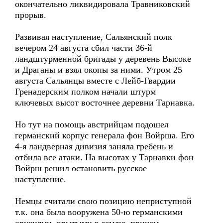
окончательно ликвидировала Травниковский
прорыв.
Развивая наступление, Сальянский полк
вечером 24 августа сбил части 36-й
ландштурменной бригады у деревень Высоке
и Драганы и взял окопы за ними. Утром 25
августа Сальянцы вместе с Лейб-Гвардии
Гренадерским полком начали штурм
ключевых высот восточнее деревни Тарнавка.
Но тут на помощь австрийцам подошел
германский корпус генерала фон Войрша. Его
4-я ландверная дивизия заняла гребень и
отбила все атаки. На высотах у Тарнавки фон
Войрш решил остановить русское
наступление.
Немцы считали свою позицию неприступной
т.к. она была вооружена 50-ю германскими