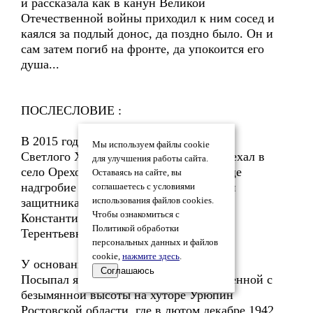
и рассказала как в канун Великой
Отечественной войны приходил к ним сосед и
каялся за подлый донос, да поздно было. Он и
сам затем погиб на фронте, да упокоится его
душа...
ПОСЛЕСЛОВИЕ :
В 2015 году в канун Пасхи, Праздника
Мы используем файлы cookie
Светлого Христова Воскресения я приехал в
для улучшения работы сайта.
село Ореховка и установил на кладбище
Оставаясь на сайте, вы
надгробие и кованный крест с именами
соглашаетесь с условиями
защитника Отечества Булгаковых
использования файлов cookies.
Чтобы ознакомиться с
Константина Петровича, жены Марии
Политикой обработки
Терентьевны и их дочери Дарьи.
персональных данных и файлов
cookie,
нажмите здесь
.
У основания креста положил я цветы.
Соглашаюсь
Посыпал я на могилу землицы, привезенной с
безымянной высоты на хуторе Урюпин
Ростовской области, где в лютом декабре 1942