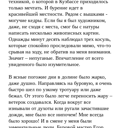
техникой, о которой в Кузбассе приходилось
только мечтать. И бурение идет в
красивейшей местности. Рядом с вышками -
могучие кедры. Если бы я был художником,
даже, не сходя с места, смог бы с натуры
написать несколько живописных картин.
Однажды минут десять наблюдал трех косуль,
которые спокойно проследовали мимо, что-то
срывая на ходу, не обратив на меня внимания.
Значит – непуганые. Впечатление от всего
увиденного было изумительное.
В ясные погожие дни в долине было жарко,
даже душно. Направляясь на буровую, я очень
быстро шел по узкому тротуару или даже
бежал. От этого было легче переносить жару –
ветерок создавался. Когда вокруг все
изнывали от духоты или ругали зачастившие
дожди, мне было все нипочем! Мне всегда
было хорошо! И в смене у меня были
замечательные люди. Буровой мастер Егор