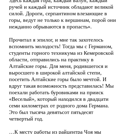
Здесь каждая гора, каждый валун, каждый
ручей и каждый источник обладают великой
силой. Дороги, серпантином влезающие в
горы, ведут не только к вершинам, порой они
нежданно обрываются в пропасть».
Прочитал я эпилог, и мне так захотелось
вспомнить молодость! Тогда мы с Германом,
студенты горного техникума из Кемеровской
области, отправились на практику в
Алтайские горы. Для меня, родившегося и
выросшего в широкой алтайской степи,
посетить Алтайские горы было мечтой. И
вдруг такая возможность представилась! Мы
поехали работать буровиками на прииск
«Веселый», который находился в двадцати
семи километрах от родного дома Германа.
Это был тысяча девятьсот пятьдесят
четвертый год.
…К месту работы из райцентра Чоя мы