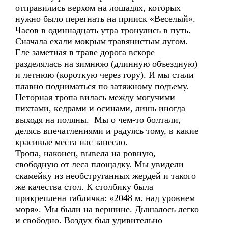
отправились верхом на лошадях, которых
нужно было перегнать на прииск «Веселый».
Часов в одиннадцать утра тронулись в путь.
Сначала ехали мокрым травянистым лугом.
Еле заметная в траве дорога вскоре
разделялась на зимнюю (длинную объездную)
и летнюю (короткую через гору). И мы стали
плавно подниматься по затяжному подъему.
Неторная тропа вилась между могучими
пихтами, кедрами и осинами, лишь иногда
выходя на поляны. Мы о чем-то болтали,
делясь впечатлениями и радуясь тому, в какие
красивые места нас занесло.
Тропа, наконец, вывела на ровную,
свободную от леса площадку. Мы увидели
скамейку из необструганных жердей и такого
же качества стол. К столбику была
прикреплена табличка: «2048 м. над уровнем
моря». Мы были на вершине. Дышалось легко
и свободно. Воздух был удивительно