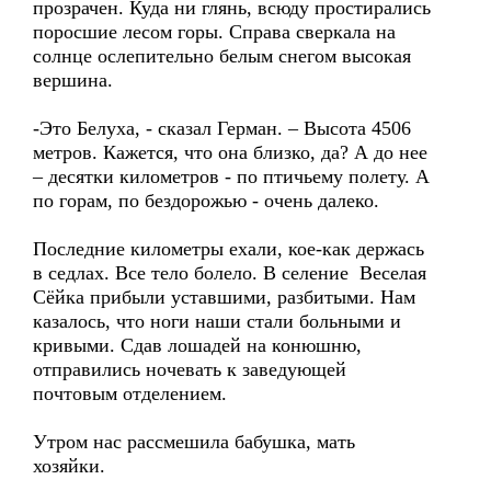
прозрачен. Куда ни глянь, всюду простирались
поросшие лесом горы. Справа сверкала на
солнце ослепительно белым снегом высокая
вершина.
-Это Белуха, - сказал Герман. – Высота 4506
метров. Кажется, что она близко, да? А до нее
– десятки километров - по птичьему полету. А
по горам, по бездорожью - очень далеко.
Последние километры ехали, кое-как держась
в седлах. Все тело болело. В селение Веселая
Сёйка прибыли уставшими, разбитыми. Нам
казалось, что ноги наши стали больными и
кривыми. Сдав лошадей на конюшню,
отправились ночевать к заведующей
почтовым отделением.
Утром нас рассмешила бабушка, мать
хозяйки.