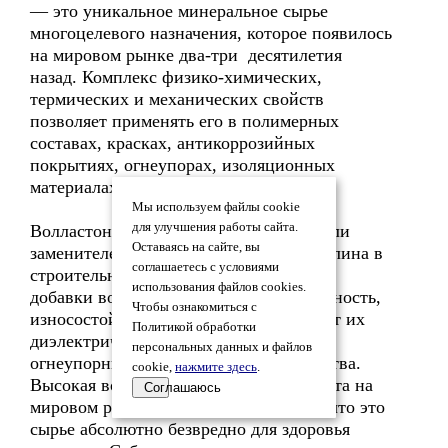
— это уникальное минеральное сырье
многоцелевого назначения, которое появилось
на мировом рынке два-три десятилетия
назад. Комплекс физико-химических,
термических и механических свойств
позволяет применять его в полимерных
составах, красках, антикоррозийных
покрытиях, огнеупорах, изоляционных
материалах.
Мы используем файлы cookie
для улучшения работы сайта.
Волластонит является наполнителем или
Оставаясь на сайте, вы
заменителем талька, асбеста, мела, каолина в
соглашаетесь с условиями
строительных материалах. Небольшие
использования файлов cookies.
добавки волластонита повышают прочность,
Чтобы ознакомиться с
износостойкость материалов, улучшают их
Политикой обработки
диэлектрические, термоизоляционные,
персональных данных и файлов
огнеупорные и технологические свойства.
cookie,
нажмите здесь
.
Высокая востребованность волластонита на
Соглашаюсь
мировом рынке связана еще и с тем, что это
сырье абсолютно безвредно для здоровья