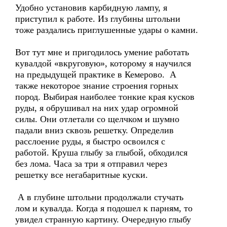
Удобно установив карбидную лампу, я
приступил к работе. Из глубины штольни
тоже раздались приглушенные удары о камни.
Вот тут мне и пригодилось умение работать
кувалдой «вкруговую», которому я научился
на предыдущей практике в Кемерово. А
также некоторое знание строения горных
пород. Выбирая наиболее тонкие края кусков
руды, я обрушивал на них удар огромной
силы. Они отлетали со щелчком и шумно
падали вниз сквозь решетку. Определив
расслоение руды, я быстро освоился с
работой. Круша глыбу за глыбой, обходился
без лома. Часа за три я отправил через
решетку все негабаритные куски.
А в глубине штольни продолжали стучать
лом и кувалда. Когда я подошел к парням, то
увидел странную картину. Очередную глыбу