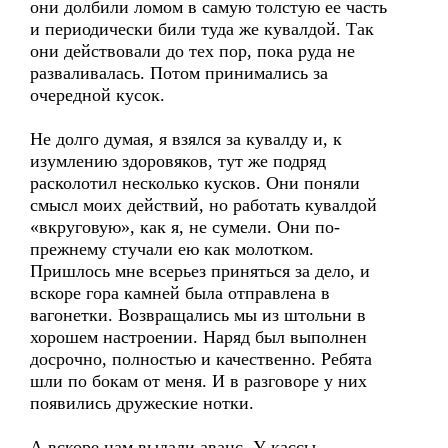
они долбили ломом в самую толстую ее часть
и периодически били туда же кувалдой. Так
они действовали до тех пор, пока руда не
разваливалась. Потом принимались за
очередной кусок.
Не долго думая, я взялся за кувалду и, к
изумлению здоровяков, тут же подряд
расколотил несколько кусков. Они поняли
смысл моих действий, но работать кувалдой
«вкруговую», как я, не сумели. Они по-
прежнему стучали ею как молотком.
Пришлось мне всерьез приняться за дело, и
вскоре гора камней была отправлена в
вагонетки. Возвращались мы из штольни в
хорошем настроении. Наряд был выполнен
досрочно, полностью и качественно. Ребята
шли по бокам от меня. И в разговоре у них
появились дружеские нотки.
А вскоре нам выдали аванс. У кассы