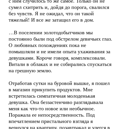
с ним случилось то же самое. Только он не
сумел схитрить и, дойдя до порога, свалился
без чувств. Я не ожидал, что он такой
тяжелый! И все же затащил его в дом.
…В поселении золотодобытчиков мы
постоянно были под обстрелом девичьих глаз.
О любовных похождениях пока не
помышляли и не имели опыта ухаживания за
девушками. Короче говоря, комплексовали.
Витали в облаках и не собирались спускаться
на грешную землю.
Отработав сутки на буровой вышке, я пошел
в магазин прикупить продуктов. Мне
встретилась симпатичная молоденькая
девушка. Она беззастенчиво разглядывала
меня как что-то новое или необычное.
Поражала ее непосредственность. Под
впечатлением пристального взгляда я
вернулся на квартиру, позавтракал и улегся в