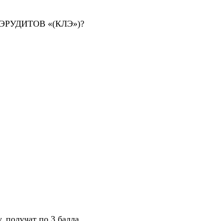
РУДИТОВ «(КЛЭ»)?
, получат по 3 балла.