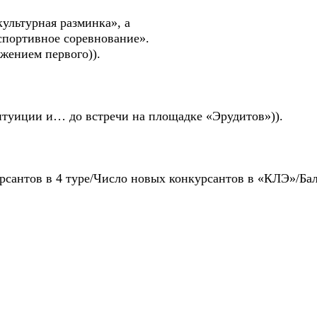
ультурная разминка», а
спортивное соревнование».
жением первого)).
интуиции и… до встречи на площадке «Эрудитов»)).
урсантов в 4 туре/Число новых конкурсантов в «КЛЭ»/Ба