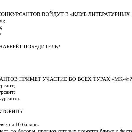
КОНКУРСАНТОВ ВОЙДУТ В «КЛУБ ЛИТЕРАТУРНЫХ Э
ов;
;
.
НАБЕРЁТ ПОБЕДИТЕЛЬ?
АНТОВ ПРИМЕТ УЧАСТИЕ ВО ВСЕХ ТУРАХ «МК-4»?
урсант;
урсант;
курсанта.
ИКТОРИНЫ
ляется 10 баллов.
даст, то Авторы, прогноз которых окажется ближе к факту