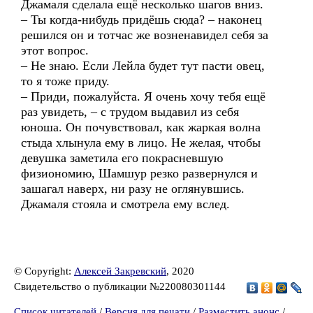
Джамаля сделала ещё несколько шагов вниз.
– Ты когда-нибудь придёшь сюда? – наконец
решился он и тотчас же возненавидел себя за
этот вопрос.
– Не знаю. Если Лейла будет тут пасти овец,
то я тоже приду.
– Приди, пожалуйста. Я очень хочу тебя ещё
раз увидеть, – с трудом выдавил из себя
юноша. Он почувствовал, как жаркая волна
стыда хлынула ему в лицо. Не желая, чтобы
девушка заметила его покрасневшую
физиономию, Шамшур резко развернулся и
зашагал наверх, ни разу не оглянувшись.
Джамаля стояла и смотрела ему вслед.
© Copyright:
Алексей Закревский
, 2020
Свидетельство о публикации №220080301144
Список читателей
/
Версия для печати
/
Разместить анонс
/