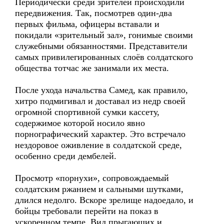
Периодически среди зрителей происходили
передвижения. Так, посмотрев один-два
первых фильма, офицеры вставали и
покидали «зрительный зал», гонимые своими
служебными обязанностями. Представители
самых привилегированных слоёв солдатского
общества тотчас же занимали их места.
После ухода начальства Самед, как правило,
хитро подмигивал и доставал из недр своей
огромной спортивной сумки кассету,
содержимое которой носило явно
порнографический характер. Это встречало
нездоровое оживление в солдатской среде,
особенно среди дембелей.
Просмотр «порнухи», сопровождаемый
солдатским ржанием и сальными шутками,
длился недолго. Вскоре зрелище надоедало, и
бойцы требовали перейти на показ в
ускоренном темпе. Вид прыгающих и