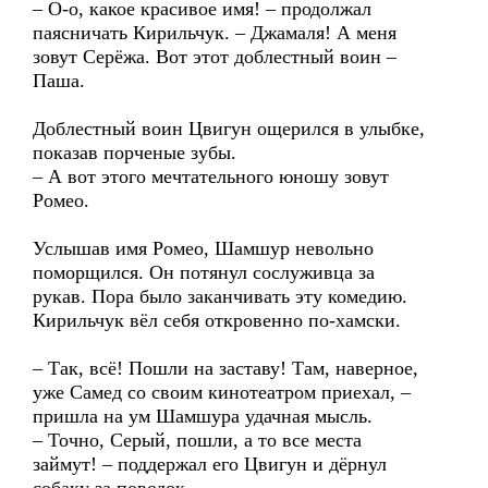
– О-о, какое красивое имя! – продолжал
паясничать Кирильчук. – Джамаля! А меня
зовут Серёжа. Вот этот доблестный воин –
Паша.
Доблестный воин Цвигун ощерился в улыбке,
показав порченые зубы.
– А вот этого мечтательного юношу зовут
Ромео.
Услышав имя Ромео, Шамшур невольно
поморщился. Он потянул сослуживца за
рукав. Пора было заканчивать эту комедию.
Кирильчук вёл себя откровенно по-хамски.
– Так, всё! Пошли на заставу! Там, наверное,
уже Самед со своим кинотеатром приехал, –
пришла на ум Шамшура удачная мысль.
– Точно, Серый, пошли, а то все места
займут! – поддержал его Цвигун и дёрнул