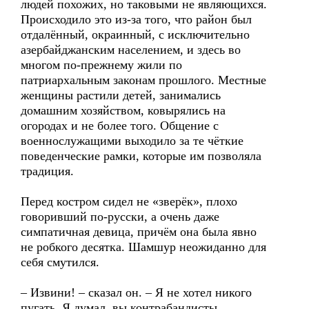
людей похожих, но таковыми не являющихся.
Происходило это из-за того, что район был
отдалённый, окраинный, с исключительно
азербайджанским населением, и здесь во
многом по-прежнему жили по
патриархальным законам прошлого. Местные
женщины растили детей, занимались
домашним хозяйством, ковырялись на
огородах и не более того. Общение с
военнослужащими выходило за те чёткие
поведенческие рамки, которые им позволяла
традиция.
Перед костром сидел не «зверёк», плохо
говоривший по-русски, а очень даже
симпатичная девица, причём она была явно
не робкого десятка. Шамшур неожиданно для
себя смутился.
– Извини! – сказал он. – Я не хотел никого
пугать. Я думал, вы контрабандисты.