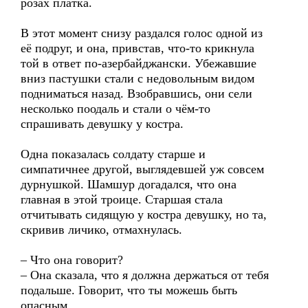
розах платка.
В этот момент снизу раздался голос одной из
её подруг, и она, привстав, что-то крикнула
той в ответ по-азербайджански. Убежавшие
вниз пастушки стали с недовольным видом
подниматься назад. Взобравшись, они сели
несколько поодаль и стали о чём-то
спрашивать девушку у костра.
Одна показалась солдату старше и
симпатичнее другой, выглядевшей уж совсем
дурнушкой. Шамшур догадался, что она
главная в этой троице. Старшая стала
отчитывать сидящую у костра девушку, но та,
скривив личико, отмахнулась.
– Что она говорит?
– Она сказала, что я должна держаться от тебя
подальше. Говорит, что ты можешь быть
опасным.