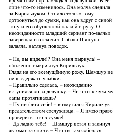
время Шамшур наблюдал за девушкой. В её
лице что-то изменилось. Она молча следила
за Кирильчуком. Стоило только тому
дотронуться до сумки, как она вдруг с силой
ткнула его обугленной палкой в руку. От
неожиданности младший сержант по-заячьи
заверещал и отскочил. Собака Цвигуна
залаяла, натянув поводок.
– Не, вы видели!? Она меня пырнула! –
обиженно выкрикнул Кирильчук.
Глядя на его возмущённую рожу, Шамшур не
смог сдержать улыбки.
– Правильно сделала, – неожиданно
вступился он за девушку. – Чего ты к чужому
лапы протягиваешь?
– Ну ни фига себе! – возмутился Кирильчук
предательством сослуживца. – Я имею право
проверить, что в сумке!
– Да ладно тебе! – Шамшур встал и закинул
автомат за спину. – Что ты там собрался