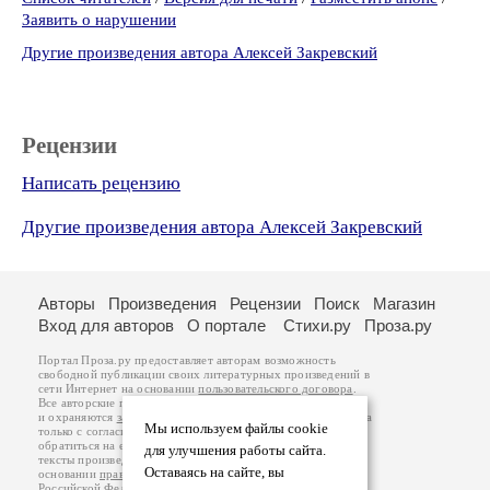
Заявить о нарушении
Другие произведения автора Алексей Закревский
Рецензии
Написать рецензию
Другие произведения автора Алексей Закревский
Авторы
Произведения
Рецензии
Поиск
Магазин
Вход для авторов
О портале
Стихи.ру
Проза.ру
Портал Проза.ру предоставляет авторам возможность
свободной публикации своих литературных произведений в
сети Интернет на основании
пользовательского договора
.
Все авторские права на произведения принадлежат авторам
и охраняются
законом
. Перепечатка произведений возможна
Мы используем файлы cookie
только с согласия его автора, к которому вы можете
обратиться на его авторской странице. Ответственность за
для улучшения работы сайта.
тексты произведений авторы несут самостоятельно на
Оставаясь на сайте, вы
основании
правил публикации
и
законодательства
Российской Федерации
. Данные пользователей