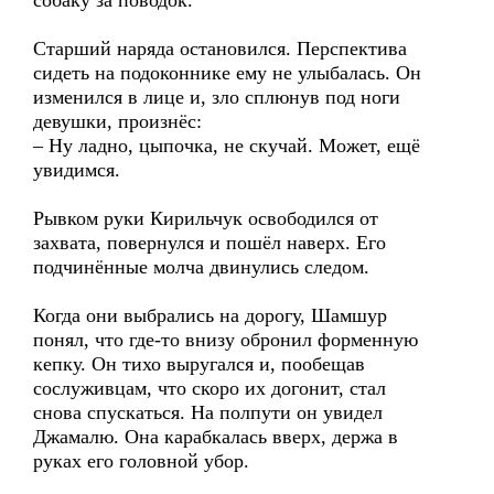
собаку за поводок.
Старший наряда остановился. Перспектива
сидеть на подоконнике ему не улыбалась. Он
изменился в лице и, зло сплюнув под ноги
девушки, произнёс:
– Ну ладно, цыпочка, не скучай. Может, ещё
увидимся.
Рывком руки Кирильчук освободился от
захвата, повернулся и пошёл наверх. Его
подчинённые молча двинулись следом.
Когда они выбрались на дорогу, Шамшур
понял, что где-то внизу обронил форменную
кепку. Он тихо выругался и, пообещав
сослуживцам, что скоро их догонит, стал
снова спускаться. На полпути он увидел
Джамалю. Она карабкалась вверх, держа в
руках его головной убор.