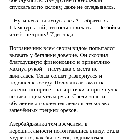
обернувшись. Две другие продолжали
спускаться по склону, даже не оглядываясь.
– Ну, и чего ты испугалась!? – обратился
Шамшур к той, что остановилась. – Не бойся,
я тебя не трону! Иди сюда!
Пограничник всем своим видом попытался
вызвать у беглянки доверие. Он скорчил
благодушную физиономию и приветливо
махнул рукой – пастушка с места не
двигалась. Тогда солдат развернулся и
подошёл к костру. Положив автомат на
колени, он присел на корточки и протянул к
остывающим углям руки. Среди золы и
обугленных головешек лежали несколько
запечённых грецких орехов.
Азербайджанка тем временем, в
нерешительности потоптавшись внизу, стала
медленно, как бы нехотя, подниматься