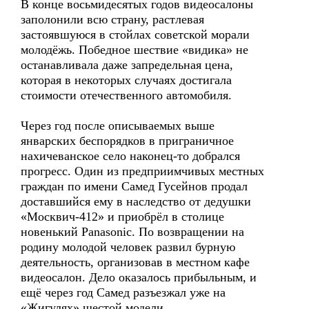
В конце восьмидесятых годов видеосалоны
заполонили всю страну, растлевая
застоявшуюся в стойлах советской морали
молодёжь. Победное шествие «видика» не
останавливала даже запредельная цена,
которая в некоторых случаях достигала
стоимости отечественного автомобиля.
Через год после описываемых выше
январских беспорядков в приграничное
нахичеванское село наконец-то добрался
прогресс. Один из предприимчивых местных
граждан по имени Самед Гусейнов продал
доставшийся ему в наследство от дедушки
«Москвич-412» и приобрёл в столице
новенький Panasonic. По возвращении на
родину молодой человек развил бурную
деятельность, организовав в местном кафе
видеосалон. Дело оказалось прибыльным, и
ещё через год Самед разъезжал уже на
«Жигулях» шестой модели.