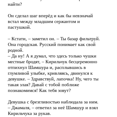
найти?
Он сделал шаг вперёд и как бы невзначай
встал между младшим сержантом и
пастушкой.
– Кстати, – заметил он. – Ты базар фильтруй.
Она городская. Русский понимает как свой
родной.
– Да ну! А я думал, что здесь только чушки
местные бродят, – Кирильчук бесцеремонно
отпихнул Шамшура и, расплывшись в
глумливой улыбке, кривляясь, двинулся к
девушке. – Здравствуй, лапочка! Ну, чего ты
такая злая? Давай с тобой поближе
познакомимся! Как тебя зовут?
Девушка с брезгливостью наблюдала за ним.
– Джамаля, – ответил за неё Шамшур и взял
Кирильчука за рукав.