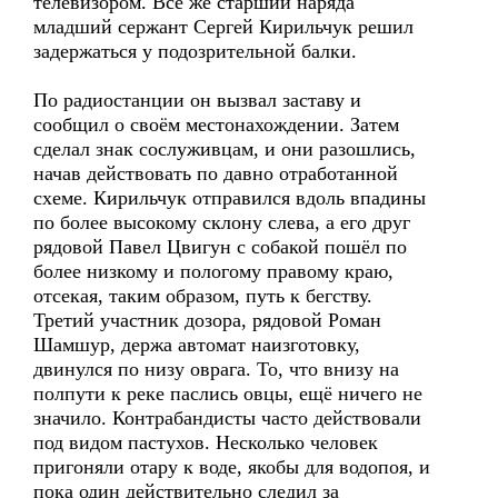
телевизором. Всё же старший наряда
младший сержант Сергей Кирильчук решил
задержаться у подозрительной балки.
По радиостанции он вызвал заставу и
сообщил о своём местонахождении. Затем
сделал знак сослуживцам, и они разошлись,
начав действовать по давно отработанной
схеме. Кирильчук отправился вдоль впадины
по более высокому склону слева, а его друг
рядовой Павел Цвигун с собакой пошёл по
более низкому и пологому правому краю,
отсекая, таким образом, путь к бегству.
Третий участник дозора, рядовой Роман
Шамшур, держа автомат наизготовку,
двинулся по низу оврага. То, что внизу на
полпути к реке паслись овцы, ещё ничего не
значило. Контрабандисты часто действовали
под видом пастухов. Несколько человек
пригоняли отару к воде, якобы для водопоя, и
пока один действительно следил за