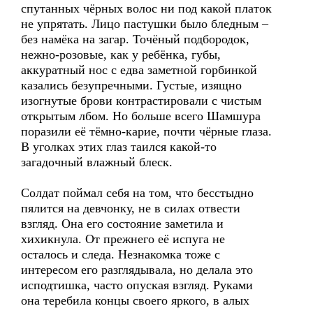
спутанных чёрных волос ни под какой платок
не упрятать. Лицо пастушки было бледным –
без намёка на загар. Точёный подбородок,
нежно-розовые, как у ребёнка, губы,
аккуратный нос с едва заметной горбинкой
казались безупречными. Густые, изящно
изогнутые брови контрастировали с чистым
открытым лбом. Но больше всего Шамшура
поразили её тёмно-карие, почти чёрные глаза.
В уголках этих глаз таился какой-то
загадочный влажный блеск.
Солдат поймал себя на том, что бесстыдно
пялится на девчонку, не в силах отвести
взгляд. Она его состояние заметила и
хихикнула. От прежнего её испуга не
осталось и следа. Незнакомка тоже с
интересом его разглядывала, но делала это
исподтишка, часто опуская взгляд. Руками
она теребила концы своего яркого, в алых