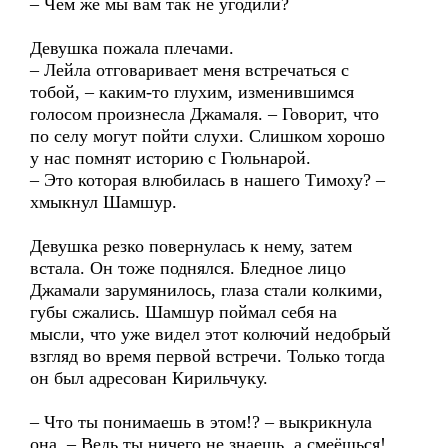
– Чем же мы вам так не угодили?
Девушка пожала плечами.
– Лейла отговаривает меня встречаться с
тобой, – каким-то глухим, изменившимся
голосом произнесла Джамаля. – Говорит, что
по селу могут пойти слухи. Слишком хорошо
у нас помнят историю с Гюльнарой.
– Это которая влюбилась в нашего Тимоху? –
хмыкнул Шамшур.
Девушка резко повернулась к нему, затем
встала. Он тоже поднялся. Бледное лицо
Джамали зарумянилось, глаза стали колкими,
губы сжались. Шамшур поймал себя на
мысли, что уже видел этот колючий недобрый
взгляд во время первой встречи. Только тогда
он был адресован Кирильчуку.
– Что ты понимаешь в этом!? – выкрикнула
она. – Ведь ты ничего не знаешь, а смеёшься!