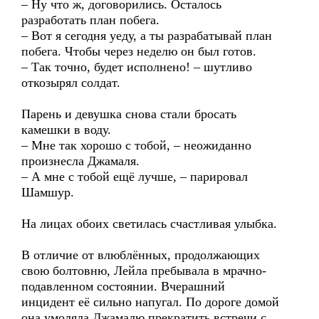
– Ну что ж, договорились. Осталось
разработать план побега.
– Вот я сегодня уеду, а ты разрабатывай план
побега. Чтобы через неделю он был готов.
– Так точно, будет исполнено! – шутливо
откозырял солдат.
Парень и девушка снова стали бросать
камешки в воду.
– Мне так хорошо с тобой, – неожиданно
произнесла Джамаля.
– А мне с тобой ещё лучше, – парировал
Шамшур.
На лицах обоих светилась счастливая улыбка.
В отличие от влюблённых, продолжающих
свою болтовню, Лейла пребывала в мрачно-
подавленном состоянии. Вчерашний
инцидент её сильно напугал. По дороге домой
она умоляла Джамалю прекратить встречи с