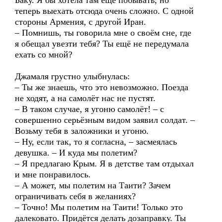
Баку. Я бы хотела там ещё побывать, но
теперь выехать отсюда очень сложно. С одной
стороны Армения, с другой Иран.
– Помнишь, ты говорила мне о своём сне, где
я обещал увезти тебя? Ты ещё не передумала
ехать со мной?
Джамаля грустно улыбнулась:
– Ты же знаешь, что это невозможно. Поезда
не ходят, а на самолёт нас не пустят.
– В таком случае, я угоню самолёт! – с
совершенно серьёзным видом заявил солдат. –
Возьму тебя в заложники и угоню.
– Ну, если так, то я согласна, – засмеялась
девушка. – И куда мы полетим?
– Я предлагаю Крым. Я в детстве там отдыхал
и мне понравилось.
– А может, мы полетим на Таити? Зачем
ограничивать себя в желаниях?
– Точно! Мы полетим на Таити! Только это
далековато. Придётся делать дозаправку. Ты