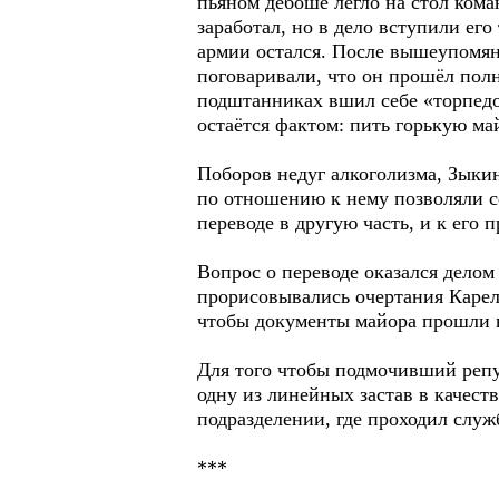
пьяном дебоше легло на стол кома
заработал, но в дело вступили ег
армии остался. После вышеупомян
поговаривали, что он прошёл полн
подштанниках вшил себе «торпедо»
остаётся фактом: пить горькую ма
Поборов недуг алкоголизма, Зыкин
по отношению к нему позволяли с
переводе в другую часть, и к его
Вопрос о переводе оказался делом
прорисовывались очертания Карели
чтобы документы майора прошли 
Для того чтобы подмочивший репу
одну из линейных застав в качест
подразделении, где проходил слу
***