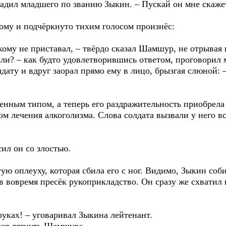
осадил младшего по званию Зыкин. – Пускай он мне скажет
му и подчёркнуто тихим голосом произнёс:
кому не приставал, – твёрдо сказал Шамшур, не отрывая 
али? – как будто удовлетворившись ответом, проговорил 
дату и вдруг заорал прямо ему в лицо, брызгая слюной: –
нным типом, а теперь его раздражительность приобрела 
м лечения алкоголизма. Слова солдата вызвали у него в
ил он со злостью.
ую оплеуху, которая сбила его с ног. Видимо, Зыкин соб
в вовремя пресёк рукоприкладство. Он сразу же схватил 
руках! – уговаривал Зыкина лейтенант.