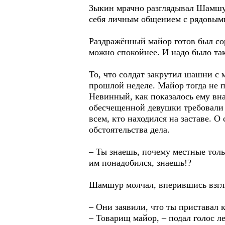
Зыкин мрачно разглядывал Шамшур
себя личным общением с рядовыми 
Раздражённый майор готов был сор
можно спокойнее. И надо было так
То, что солдат закрутил шашни с 
прошлой неделе. Майор тогда не п
Невинный, как показалось ему вна
обесчещенной девушки требовали 
всем, кто находился на заставе. 
обстоятельства дела.
– Ты знаешь, почему местные толь
им понадобился, знаешь!?
Шамшур молчал, вперившись взгля
– Они заявили, что ты приставал 
– Товарищ майор, – подал голос ле