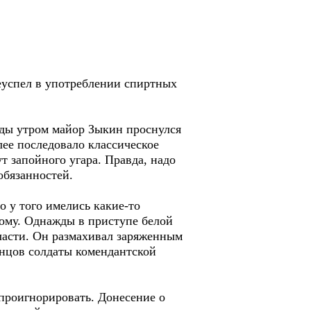
реуспел в употреблении спиртных
жды утром майор Зыкин проснулся
лее последовало классическое
 запойного угара. Правда, надо
обязанностей.
 у того имелись какие-то
тому. Однажды в приступе белой
 части. Он размахивал заряженным
концов солдаты комендантской
проигнорировать. Донесение о