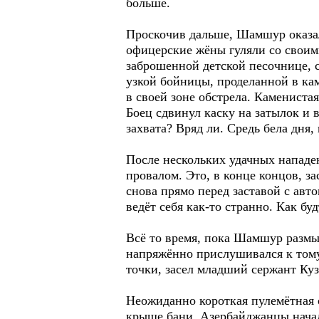
больше.
Проскочив дальше, Шамшур оказал
офицерские жёны гуляли со своим
заброшенной детской песочнице, с
узкой бойницы, проделанной в ка
в своей зоне обстрела. Камениста
Боец сдвинул каску на затылок и 
захвата? Вряд ли. Средь бела дня,
После нескольких удачных нападе
провалом. Это, в конце концов, з
снова прямо перед заставой с авт
ведёт себя как-то странно. Как бу
Всё то время, пока Шамшур размыш
напряжённо прислушивался к тому,
точки, засел младший сержант Куз
Неожиданно короткая пулемётная 
крыше бани. Азербайджанцы начали