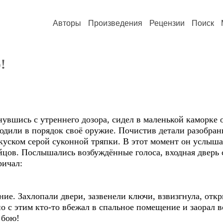
Авторы
Произведения
Рецензии
Поиск
!
вшись с утреннего дозора, сидел в маленькой каморке 
дили в порядок своё оружие. Почистив детали разобранн
уском серой суконной тряпки. В этот момент он услыша
цов. Послышались возбуждённые голоса, входная дверь с
ричал:
ие. Захлопали двери, зазвенели ключи, взвизгнула, отк
с этим кто-то вбежал в спальное помещение и заорал в
 бою!