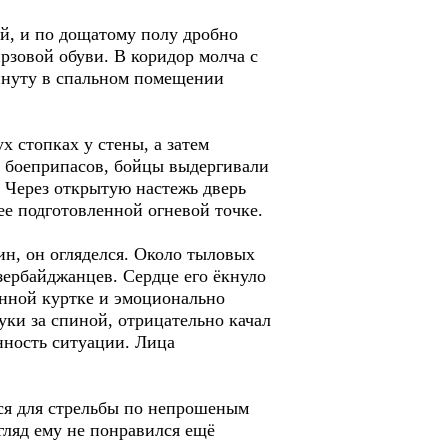
й, и по дощатому полу дробно
рзовой обуви. В коридор молча с
инуту в спальном помещении
 стопках у стены, а затем
в боеприпасов, бойцы выдергивали
. Через открытую настежь дверь
ее подготовленной огневой точке.
н, он огляделся. Около тыловых
зербайджанцев. Сердце его ёкнуло
анной куртке и эмоционально
уки за спиной, отрицательно качал
нность ситуации. Лица
ся для стрельбы по непрошеным
гляд ему не понравился ещё