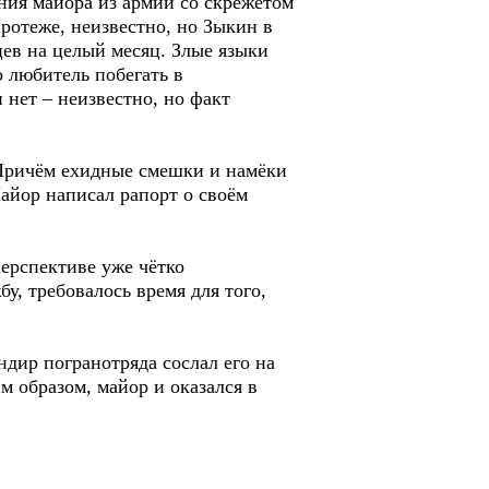
ния майора из армии со скрежетом
протеже, неизвестно, но Зыкин в
ев на целый месяц. Злые языки
о любитель побегать в
 нет – неизвестно, но факт
. Причём ехидные смешки и намёки
айор написал рапорт о своём
перспективе уже чётко
, требовалось время для того,
дир погранотряда сослал его на
м образом, майор и оказался в