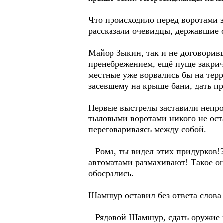
Что происходило перед воротами 
рассказали очевидцы, державшие 
Майор Зыкин, так и не договорив
пренебрежением, ещё пуще закрича
местные уже ворвались бы на терр
засевшему на крыше бани, дать п
Первые выстрелы заставили непро
тыловыми воротами никого не оста
переговариваясь между собой.
– Рома, ты видел этих придурков!
автоматами размахивают! Такое ощ
обосрались.
Шамшур оставил без ответа слова 
– Рядовой Шамшур, сдать оружие и