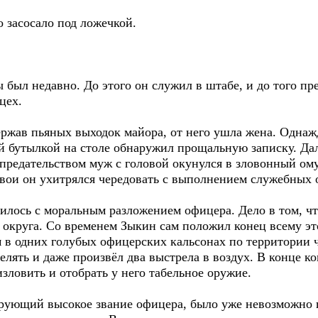
о засосало под ложечкой.
 был недавно. До этого он служил в штабе, и до того п
цех.
ержав пьяных выходок майора, от него ушла жена. Одна
й бутылкой на столе обнаружил прощальную записку. Да
редательством муж с головой окунулся в зловонный омут
свои он ухитрялся чередовать с выполнением служебных 
лось с моральным разложением офицера. Дело в том, что
 округа. Со временем Зыкин сам положил конец всему э
м в одних голубых офицерских кальсонах по территории
релять и даже произвёл два выстрела в воздух. В конце 
изловить и отобрать у него табельное оружие.
рующий высокое звание офицера, было уже невозможно 