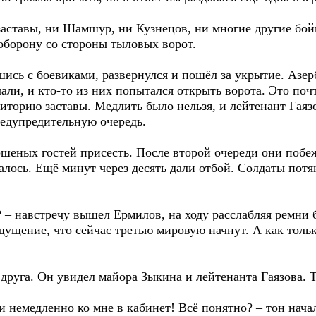
заставы, ни Шамшур, ни Кузнецов, ни многие другие бой
оборону со стороны тыловых ворот.
шись с боевиками, развернулся и пошёл за укрытие. Аз
ли, и кто-то из них попытался открыть ворота. Это поч
иторию заставы. Медлить было нельзя, и лейтенант Гаяз
редупредительную очередь.
шеных гостей присесть. После второй очереди они побе
лось. Ещё минут через десять дали отбой. Солдаты потян
? – навстречу вышел Ермилов, на ходу расслабляя ремни 
ущение, что сейчас третью мировую начнут. А как только
друга. Он увидел майора Зыкина и лейтенанта Гаязова. Т
 немедленно ко мне в кабинет! Всё понятно? – тон нача