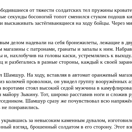
ободившиеся от тяжести солдатских тел пружины кровате
ные секунды босоногий топот сменился стуком подошв ки
 выскакивать застёгивающиеся на ходу бойцы. Через м
ым делом надевали на себя бронежилеты, лежащие в двух
м магазины с патронами, гранаты и запалы к ним. Набра
ы и, нахлобучив на головы каски, устремлялись к выходу
 и разбегались в разные стороны, каждый к своей заран
 Шамшур. На ходу, вставляя в автомат оранжевый магази
 из колючей проволоки, он увидел группу вооружённых а
за воротами стоял высокий седой мужчина в камуфлиров
ы майору Зыкину. Тот, широко расставив ноги и сложив р
обеседником. Шамшур сразу же почувствовал всю напряжё
 не понравились.
, укрывшись за невысоким каменным дувалом, изготовил
ный взгляд, брошенный солдатом в его сторону. Этот вз