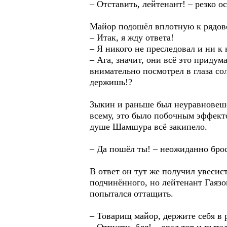
– Отставить, лейтенант! – резко 
Майор подошёл вплотную к рядово
– Итак, я жду ответа!
– Я никого не преследовал и ни к 
– Ага, значит, они всё это придум
внимательно посмотрел в глаза сол
держишь!?
Зыкин и раньше был неуравновеше
всему, это было побочным эффекто
душе Шамшура всё закипело.
– Да пошёл ты! – неожиданно брос
В ответ он тут же получил увесист
подчинённого, но лейтенант Гаязо
попытался оттащить.
– Товарищ майор, держите себя в 