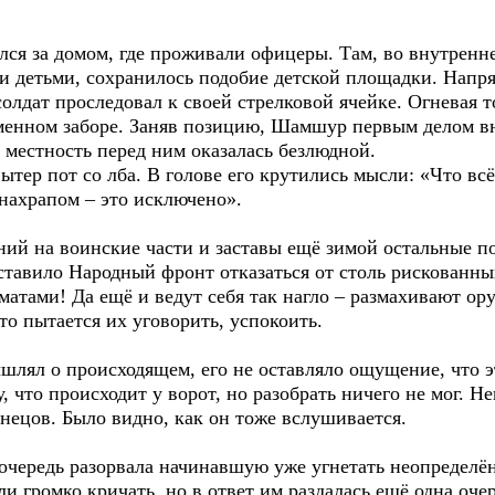
ся за домом, где проживали офицеры. Там, во внутренне
и детьми, сохранилось подобие детской площадки. Напря
олдат проследовал к своей стрелковой ячейке. Огневая т
менном заборе. Заняв позицию, Шамшур первым делом в
я местность перед ним оказалась безлюдной.
вытер пот со лба. В голове его крутились мысли: «Что вс
 нахрапом – это исключено».
ний на воинские части и заставы ещё зимой остальные 
аставило Народный фронт отказаться от столь рискованны
оматами! Да ещё и ведут себя так нагло – размахивают ор
дто пытается их уговорить, успокоить.
лял о происходящем, его не оставляло ощущение, что эт
 что происходит у ворот, но разобрать ничего не мог. Не
нецов. Было видно, как он тоже вслушивается.
очередь разорвала начинавшую уже угнетать неопределён
 громко кричать, но в ответ им раздалась ещё одна очер