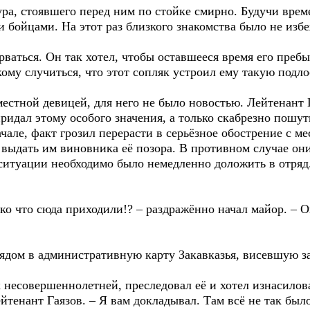
а, стоявшего перед ним по стойке смирно. Будучи вре
бойцами. На этот раз близкого знакомства было не избе
ваться. Он так хотел, чтобы оставшееся время его преб
ому случиться, что этот сопляк устроил ему такую подло
местной девицей, для него не было новостью. Лейтенант 
ридал этому особого значения, а только скабрезно пошут
чале, факт грозил перерасти в серьёзное обострение с м
выдать им виновника её позора. В противном случае о
О ситуации необходимо было немедленно доложить в отряд
ко что сюда приходили!? – раздражённо начал майор. – О
дом в административную карту Закавказья, висевшую з
к несовершеннолетней, преследовал её и хотел изнасилов
йтенант Гаязов. – Я вам докладывал. Там всё не так было