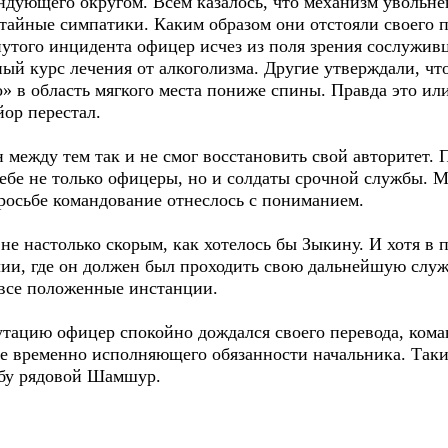
ндующего округом. Всем казалось, что механизм увольне
о тайные симпатики. Каким образом они отстояли своего 
утого инцидента офицер исчез из поля зрения сослуживц
ый курс лечения от алкоголизма. Другие утверждали, чт
 в область мягкого места пониже спины. Правда это или
йор перестал.
 между тем так и не смог восстановить свой авторитет
ебе не только офицеры, но и солдаты срочной службы. М
 просьбе командование отнеслось с пониманием.
 не настолько скорым, как хотелось бы Зыкину. И хотя в 
и, где он должен был проходить свою дальнейшую службу
все положенные инстанции.
тацию офицер спокойно дождался своего перевода, коман
ве временно исполняющего обязанности начальника. Таки
жбу рядовой Шамшур.