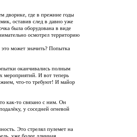
м дворике, где в прежние годы
мик, оставив след в давно уже
очка была оборудована в виде
нимательно осмотрел территорию
ё это может значить? Попытка
попытки оканчивались полным
х мероприятий. И вот теперь
ужием, что-то требуют! И майор
о как-то связано с ним. Он
подалёку, у соседней огневой
ность. Это стрелял пулемет на
едь, уже более длинная.