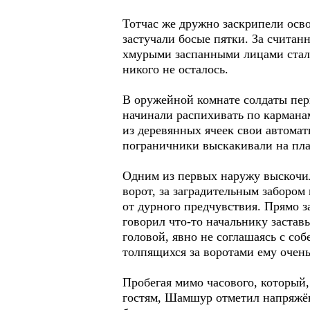
Тотчас же дружно заскрипели осв
застучали босые пятки. За считан
хмурыми заспанными лицами стали
никого не осталось.
В оружейной комнате солдаты перв
начинали распихивать по кармана
из деревянных ячеек свои автомат
пограничники выскакивали на плац
Одним из первых наружу выскочил
ворот, за заградительным забором
от дурного предчувствия. Прямо 
говорил что-то начальнику застав
головой, явно не соглашаясь с с
толпящихся за воротами ему очень
Пробегая мимо часового, который
гостям, Шамшур отметил напряжён