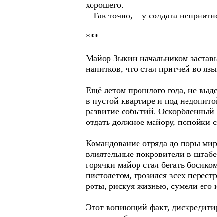
хорошего.
– Так точно, – у солдата неприятн
***
Майор Зыкин начальником заставы
напитков, что стал притчей во язы
Ещё летом прошлого года, не выд
в пустой квартире и под недопито
развитие событий. Оскорблённый п
отдать должное майору, попойки 
Командование отряда до поры мири
влиятельные покровители в штабе
горячки майор стал бегать босико
пистолетом, грозился всех перест
роты, рискуя жизнью, сумели его 
Этот вопиющий факт, дискредити