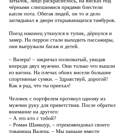
затылок, лицо раскраснелось, на висках под
чёрными слипшимися прядями блестели
капли пота. Обегая людей, он то и дело
заглядывал в двери открывающихся тамбуров.
Поезд наконец уткнулся в тупик, дёрнулся и
замер. На перрон стали выходить пассажиры,
они выгружали багаж и детей.
– Валера! – закричал полноватый, увидав
впереди двух мужчин. Они только что вышли
из вагона. На плечах обоих висели большие
спортивные сумки. – Здравствуй, дорогой!
Как я рад, что ты приехал!
Человек с портфелем протянул одному из
мужчин руку для приветствия. После обратил
внимание на другого:
– А это кто с тобой?
– Роман Шамшур, – отрекомендовал своего
товарища Валера. – Мы раньше вместе