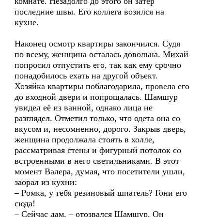
комнате. Незадолго до этого он затёр
последние швы. Его коллега возился на
кухне.
Наконец осмотр квартиры закончился. Судя
по всему, женщина осталась довольна. Михай
попросил отпустить его, так как ему срочно
понадобилось ехать на другой объект.
Хозяйка квартиры поблагодарила, провела его
до входной двери и попрощалась. Шамшур
увидел её из ванной, однако лица не
разглядел. Отметил только, что одета она со
вкусом и, несомненно, дорого. Закрыв дверь,
женщина продолжала стоять в холле,
рассматривая стены и фигурный потолок со
встроенными в него светильниками. В этот
момент Валера, думая, что посетители ушли,
заорал из кухни:
– Ромка, у тебя резиновый шпатель? Гони его
сюда!
– Сейчас дам, – отозвался Шамшур. Он