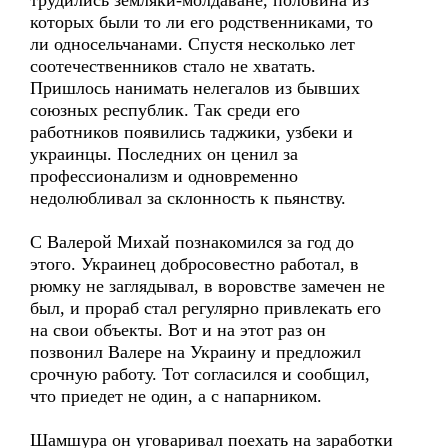
трудились земляки-молдаване, половина из
которых были то ли его родственниками, то
ли односельчанами. Спустя несколько лет
соотечественников стало не хватать.
Пришлось нанимать нелегалов из бывших
союзных республик. Так среди его
работников появились таджики, узбеки и
украинцы. Последних он ценил за
профессионализм и одновременно
недолюбливал за склонность к пьянству.
С Валерой Михай познакомился за год до
этого. Украинец добросовестно работал, в
рюмку не заглядывал, в воровстве замечен не
был, и прораб стал регулярно привлекать его
на свои объекты. Вот и на этот раз он
позвонил Валере на Украину и предложил
срочную работу. Тот согласился и сообщил,
что приедет не один, а с напарником.
Шамшура он уговаривал поехать на заработки