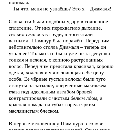
понимая.
– Ты что, меня не узнаёшь? Это я – Джамаля!
Слова эти были подобны удару в солнечное
сплетение. От них перехватило дыхание,
сильно сжалось в груди, а ноги стали
ватными. Шамшур был поражён! Перед ним
действительно стояла Джамаля – теперь он
узнал её! Только это была уже не та девушка –
тонкая и нежная, с копною растрёпанных
волос. Перед ним предстала красивая, хорошо
одетая, холёная и явно знающая себе цену
особа. Её чёрные густые волосы были туго
стянуты на затылке, очерченные макияжем
глаза под идеальным изгибом бровей
контрастировали с чистым белым лбом, а
красная помада на губах горела ярким
маслянистым блеском.
В первые мгновения у Шамшура в голове