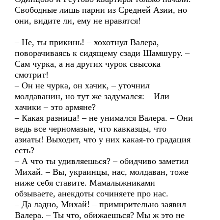
Свободные лишь парни из Средней Азии, но
они, видите ли, ему не нравятся!
– Не, ты прикинь! – хохотнул Валера,
поворачиваясь к сидящему сзади Шамшуру. –
Сам чурка, а на других чурок свысока
смотрит!
– Он не чурка, он хачик, – уточнил
молдаванин, но тут же задумался: – Или
хачики – это армяне?
– Какая разница! – не унимался Валера. – Они
ведь все черномазые, что кавказцы, что
азиаты! Выходит, что у них какая-то градация
есть?
– А что ты удивляешься? – обидчиво заметил
Михай. – Вы, украинцы, нас, молдаван, тоже
ниже себя ставите. Мамалыжниками
обзываете, анекдоты сочиняете про нас.
– Да ладно, Михай! – примирительно заявил
Валера. – Ты что, обижаешься? Мы ж это не