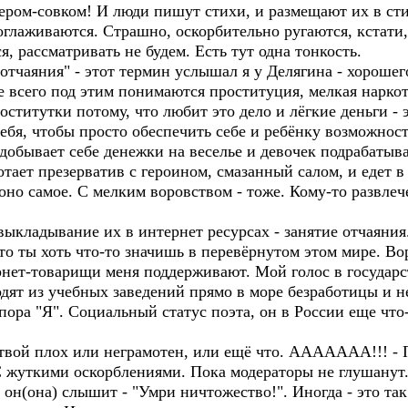
ром-совком! И люди пишут стихи, и размещают их в сти
глаживаются. Страшно, оскорбительно ругаются, кстати,
я, рассматривать не будем. Есть тут одна тонкость.
отчаяния" - этот термин услышал я у Делягина - хорошег
 всего под этим понимаются проституция, мелкая наркот
оститутки потому, что любит это дело и лёгкие деньги - 
себя, чтобы просто обеспечить себе и ребёнку возможност
 добывает себе денежки на веселье и девочек подрабатыв
лотает презерватив с героином, смазанный салом, и едет 
о оно самое. С мелким воровством - тоже. Кому-то развле
кладывание их в интернет ресурсах - занятие отчаяния
то ты хоть что-то значишь в перевёрнутом этом мире. В
ет-товарищи меня поддерживают. Мой голос в государств
одят из учебных заведений прямо в море безработицы и н
пора "Я". Социальный статус поэта, он в России еще что
 твой плох или неграмотен, или ещё что. ААААААА!!! - 
С жуткими оскорблениями. Пока модераторы не глушанут
 он(она) слышит - "Умри ничтожество!". Иногда - это так