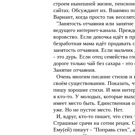
строем нынешней жизни, пенсионе
сайтах. Обсуждают их. Взаимно по
Вариант, когда просто так веселятс
"Занятость отчаяния или занятие 
ведущего интернет-канала. Прежде
воровство. Если девочка идёт в пр
безработная мама идёт продавать 
занятость отчаяния. Если мальчик
- это дурь. Если отец семейства г
дороге только чай без сахара - эт
Занятие отчаяния.
Очень многим писание стихов и вы
своём существовании. Показать, ч
пишу хорошие стихи. И мои интерн
я кто-то. У молодых, которые вых
имеет место быть. Единственная о
уже. Но не пустое место. Нет.
И, вдруг, кто-то пишет, что стих
Страшные срачи на сотни рецек. 
Ему(ей) пишут - "Поправь стих", а