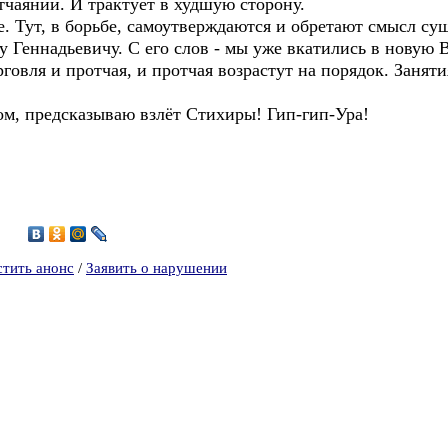
отчаянии. И трактует в худшую сторону.
. Тут, в борьбе, самоутверждаются и обретают смысл су
 Геннадьевичу. С его слов - мы уже вкатились в новую 
рговля и протчая, и протчая возрастут на порядок. Занят
ом, предсказываю взлёт Стихиры! Гип-гип-Ура!
8
стить анонс
/
Заявить о нарушении