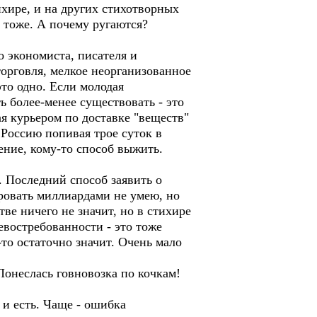
хире, и на других стихотворных
 тоже. А почему ругаются?
о экономиста, писателя и
орговля, мелкое неорганизованное
это одно. Если молодая
ь более-менее существовать - это
ая курьером по доставке "веществ"
в Россию попивая трое суток в
чение, кому-то способ выжить.
. Последний способ заявить о
оровать миллиардами не умею, но
е ничего не значит, но в стихире
евостребованности - это тоже
-то остаточно значит. Очень мало
Понеслась говновозка по кочкам!
.
 и есть. Чаще - ошибка