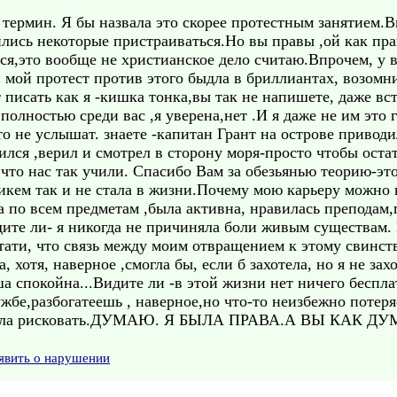
 термин. Я бы назвала это скорее протестным занятием.
ились некоторые пристраиваться.Но вы правы ,ой как прав
ься,это вообще не христианское дело считаю.Впрочем, у в
 и мой протест против этого быдла в бриллиантах, возо
 писать как я -кишка тонка,вы так не напишете, даже вст
полностью среди вас ,я уверена,нет .И я даже не им это
 не услышат. знаете -капитан Грант на острове приводи
лился ,верил и смотрел в сторону моря-просто чтобы оста
,что нас так учили. Спасибо Вам за обезьянью теорию-эт
кем так и не стала в жизни.Почему мою карьеру можно н
а по всем предметам ,была активна, нравилась преподам,
дите ли- я никогда не причиняла боли живым существам. 
ти, что связь между моим отвращением к этому свинству
, хотя, наверное ,смогла бы, если б захотела, но я не за
ша спокойна...Видите ли -в этой жизни нет ничего беспла
жбе,разбогатеешь , наверное,но что-то неизбежно потеря
 стала рисковать.ДУМАЮ. Я БЫЛА ПРАВА.А ВЫ КАК Д
явить о нарушении