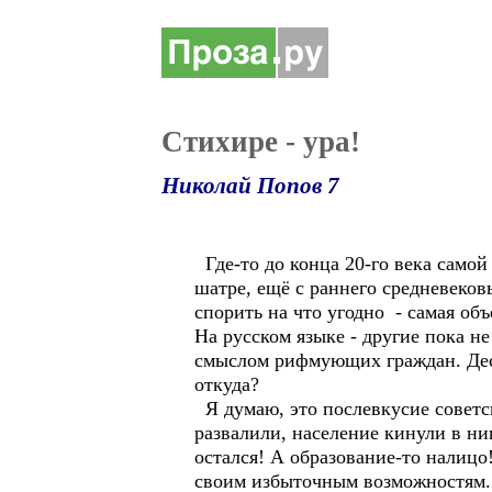
Стихире - ура!
Николай Попов 7
Где-то до конца 20-го века самой
шатре, ещё с раннего средневековь
спорить на что угодно - самая об
На русском языке - другие пока н
смыслом рифмующих граждан. Деся
откуда?
Я думаю, это послевкусие советск
развалили, население кинули в н
остался! А образование-то налицо
своим избыточным возможностям. 