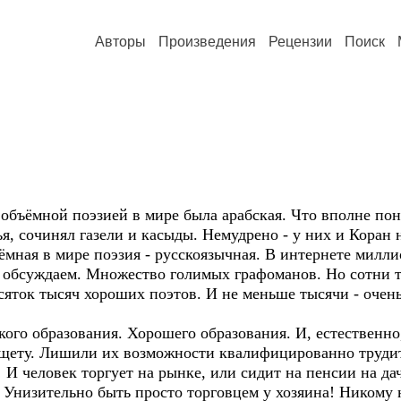
Авторы
Произведения
Рецензии
Поиск
 объёмной поэзией в мире была арабская. Что вполне по
я, сочинял газели и касыды. Немудрено - у них и Коран 
ъёмная в мире поэзия - русскоязычная. В интернете мил
е обсуждаем. Множество голимых графоманов. Но сотни т
ток тысяч хороших поэтов. И не меньше тысячи - очень
ого образования. Хорошего образования. И, естественно,
ищету. Лишили их возможности квалифицированно трудит
! И человек торгует на рынке, или сидит на пенсии на д
Унизительно быть просто торговцем у хозяина! Никому