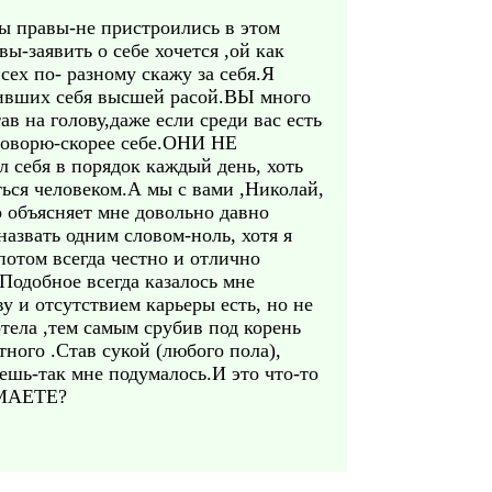
Вы правы-не пристроились в этом
ы-заявить о себе хочется ,ой как
сех по- разному скажу за себя.Я
мнивших себя высшей расой.ВЫ много
ав на голову,даже если среди вас есть
 говорю-скорее себе.ОНИ НЕ
л себя в порядок каждый день, хоть
ться человеком.А мы с вами ,Николай,
о объясняет мне довольно давно
азвать одним словом-ноль, хотя я
потом всегда честно и отлично
Подобное всегда казалось мне
 и отсутствием карьеры есть, но не
хотела ,тем самым срубив под корень
тного .Став сукой (любого пола),
ешь-так мне подумалось.И это что-то
УМАЕТЕ?