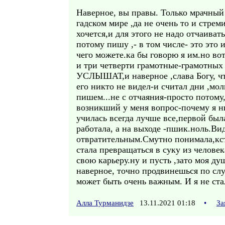
Наверное, вы правы. Только мрачный
гадском мире ,да не очень то и стрем
хочется,и для этого не надо отчаиват
потому пишу ,- в том числе- это это
чего можете.ка бы говорю я им.но вот
и три четверти грамотные-грамотных 
УСЛЫШАТ,и наверное ,слава Богу, что
его никто не видел-и считал дни ,мо
пишем...не с отчаяния-просто потому
возникший у меня вопрос-почему я ни
училась всегда лучше все,первой был
работала, а на выходе -пшик.ноль.Ви
отвратительным.Смутно понимала,кста
стала превращаться в суку из человека
свою карьеру.ну и пусть ,зато моя ду
наверное, точно продвинешься по слу
может быть очень важным. И я не
Алла Турманидзе
13.11.2021 01:18
•
За