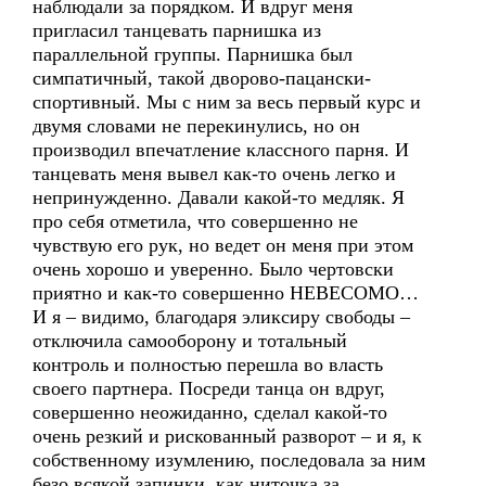
наблюдали за порядком. И вдруг меня
пригласил танцевать парнишка из
параллельной группы. Парнишка был
симпатичный, такой дворово-пацански-
спортивный. Мы с ним за весь первый курс и
двумя словами не перекинулись, но он
производил впечатление классного парня. И
танцевать меня вывел как-то очень легко и
непринужденно. Давали какой-то медляк. Я
про себя отметила, что совершенно не
чувствую его рук, но ведет он меня при этом
очень хорошо и уверенно. Было чертовски
приятно и как-то совершенно НЕВЕСОМО…
И я – видимо, благодаря эликсиру свободы –
отключила самооборону и тотальный
контроль и полностью перешла во власть
своего партнера. Посреди танца он вдруг,
совершенно неожиданно, сделал какой-то
очень резкий и рискованный разворот – и я, к
собственному изумлению, последовала за ним
безо всякой запинки, как ниточка за