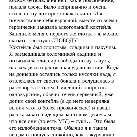
воском бутыль, а на ней, как в подсвечнике,
пылала свеча. Было непривычно и очень
стильно, ну вот просто как в кино. И я,
почувствовав себя взрослой, вместе со всеми
героически заказала алкогольный коктейль.
Зацепило меня с первого же глотка - я, можно
сказать, глотнула СВОБОДЫ!
Коктейль был слоистым, сладким и пахучим.
Я размешивала соломинкой льдинки и
потягивала эликсир свободы по чуть-чуть,
наслаждаясь и растягивая удовольствие. Когда
на донышке остались только кусочки льда, я
отвлеклась от своего бокала и вслушалась в
разговор за столом. Сидевший напротив
однокурсник, обычно очень серьезный, уже
допил свой коктейль (а до него наверняка
выпил что-то более прозаическое) и начал
рассказывать сидящим за столом девочкам,
что все они (то есть МЫ) – суки… Это была
его излюбленная тема. Обычно я к таким
вещам отношусь спокойно, как к журчанию