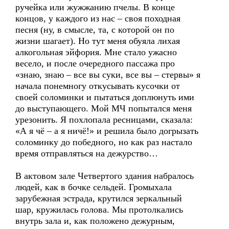
ручейка или жужжанию пчелы. В конце
концов, у каждого из нас – своя походная
песня (ну, в смысле, та, с которой он по
жизни шагает). Но тут меня обуяла лихая
алкогольная эйфория. Мне стало ужасно
весело, и после очередного пассажа про
«знаю, знаю – все вы суки, все вы – стервы» я
начала понемногу откусывать кусочки от
своей соломинки и пытаться доплюнуть ими
до выступающего. Мой МЧ попытался меня
урезонить. Я похлопала ресницами, сказала:
«А я чё – а я ничё!» и решила было догрызать
соломинку до победного, но как раз настало
время отправляться на дежурство…
В актовом зале Четвертого здания набралось
людей, как в бочке сельдей. Громыхала
зарубежная эстрада, крутился зеркальный
шар, кружилась голова. Мы протолкались
внутрь зала и, как положено дежурным,