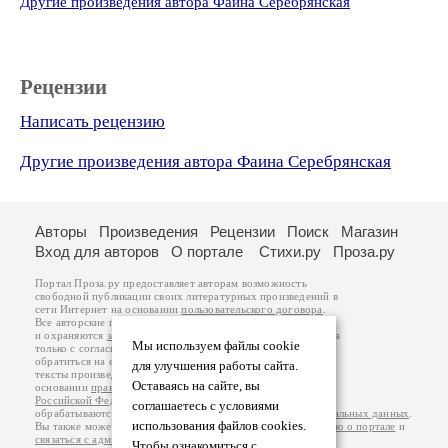
Другие произведения автора Фаина Серебрянская
Рецензии
Написать рецензию
Другие произведения автора Фаина Серебрянская
Авторы
Произведения
Рецензии
Поиск
Магазин
Вход для авторов
О портале
Стихи.ру
Проза.ру
Портал Проза.ру предоставляет авторам возможность
свободной публикации своих литературных произведений в
сети Интернет на основании
пользовательского договора
.
Все авторские права на произведения принадлежат авторам
и охраняются
законом
. Перепечатка произведений возможна
Мы используем файлы cookie
только с согласия его автора, к которому вы можете
обратиться на его авторской странице. Ответственность за
для улучшения работы сайта.
тексты произведений авторы несут самостоятельно на
Оставаясь на сайте, вы
основании
правил публикации
и
законодательства
Российской Федерации
. Данные пользователей
соглашаетесь с условиями
обрабатываются на основании
Политики обработки персональных данных
.
использования файлов cookies.
Вы также можете посмотреть более подробную
информацию о портале
и
связаться с администрацией
.
Чтобы ознакомиться с