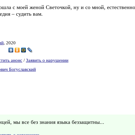
а с моей женой Светочкой, ну и со мной, естественно
ия – судить вам.
ий
, 2020
6
стить анонс
/
Заявить о нарушении
ович Богуславский
ицей, мы все без знания языка беззащитны...