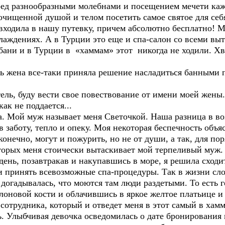
еред разнообразными молебнами и посещением мечети к
очищенной душой и телом посетить самое святое для себя
дила в нашу путевку, причем абсолютно бесплатно! Мн
слаждениях. А в Турции это еще и спа-салон со всеми в
 и в Турции в «хаммам» этот никогда не ходили. Хва
на все-таки приняла решение насладиться банными пр
 буду вести свое повествование от имени моей жены. 
как не поддается...
ой муж называет меня Светочкой. Наша разница в возр
заботу, тепло и опеку. Моя некоторая беспечность объяс
конечно, могут и пожурить, но не от души, а так, для по
оторых меня стоически вытаскивает мой терпеливый муж.
, позавтракав и накупавшись в море, я решила сходит
и принять всевозможные спа-процедуры. Так в жизни слож
я догадывалась, что моются там люди раздетыми. То есть
лоновой кости и облачившись в яркое желтое платьице и
сотрудника, который и отведет меня в этот самый в хам
. Улыбчивая девочка осведомилась о дате бронирования