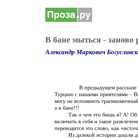
В бане мыться - заново
Александр Маркович Богуславс
В предыдущем рассказе о турец
Турцию с нашими приятелями – Ва
могу не вспомнить трагикомичный
а в бане!!!
Так о чем это бишь я? А! Об ol 
включать в себя и такое развлече
переводится это слово, как «исто
Из далекой истории дошли до на