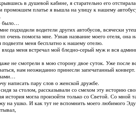
крывшись в душевой кабине, я старательно его отстирала 
 и промокшем платье я вышла на улицу к нашему автобус
.
е было…
о мне подходили водители других автобусов, всячески ут
пп очень помогла мне. Узнав название моего отеля, она 
я подвезти меня бесплатно к нашему отелю.
хода меня встречал мой бледно-серый муж и вся админ
 не смотрели в мою сторону двое суток. Уже после вс
аться, нам неожиданно принесли запечатанный конверт. 
анами…
чу написать пару слов о женской дружбе.
я за столом, рассказывали со смехом эту историю свои
ая история могла произойти только со Светой. Со мной т
жу на ушко. И как тут не вспомнить моего любимого Эду
ытывал,