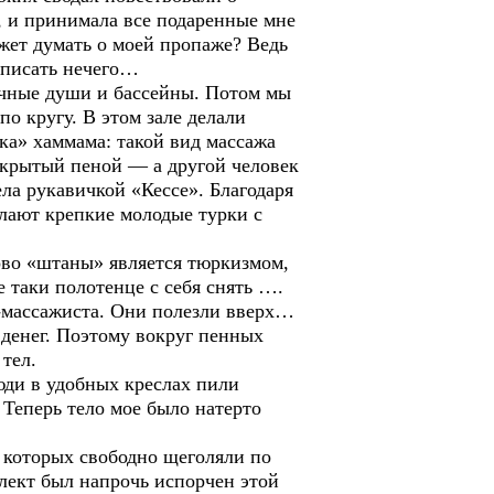
м, и принимала все подаренные мне
ожет думать о моей пропаже? Ведь
и писать нечего…
чные души и бассейны. Потом мы
о кругу. В этом зале делали
ка» хаммама: такой вид массажа
покрытый пеной — а другой человек
ела рукавичкой «Кессе». Благодаря
лают крепкие молодые турки с
во «штаны» является тюркизмом,
 таки полотенце с себя снять ….
а-массажиста. Они полезли вверх…
 денег. Поэтому вокруг пенных
тел.
юди в удобных креслах пили
 Теперь тело мое было натерто
которых свободно щеголяли по
лект был напрочь испорчен этой