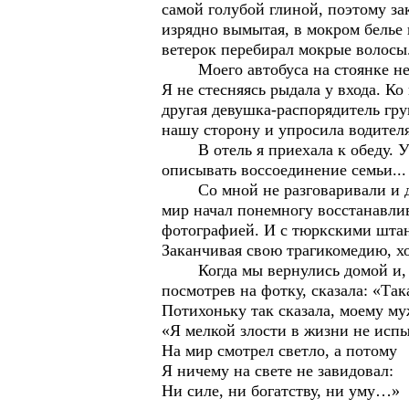
самой голубой глиной, поэтому за
изрядно вымытая, в мокром белье
ветерок перебирал мокрые волосы
Моего автобуса на стоянке н
Я не стесняясь рыдала у входа. К
другая девушка-распорядитель гру
нашу сторону и упросила водител
В отель я приехала к обеду. У в
описывать воссоединение семьи...
Со мной не разговаривали и даже
мир начал понемногу восстанавлив
фотографией. И с тюркскими шт
Заканчивая свою трагикомедию, хо
Когда мы вернулись домой и, сид
посмотрев на фотку, сказала: «Так
Потихоньку так сказала, моему му
«Я мелкой злости в жизни не исп
На мир смотрел светло, а потому
Я ничему на свете не завидовал:
Ни силе, ни богатству, ни уму…»