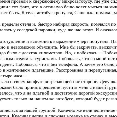
 меня провели к сверкающему микроавтобусу, где уже си
ивил тот факт, что в отельную баню возят мыться на микр
может быть. Я села, автобус тронулся, Сашенька помахал
еделы отеля и, быстро набирая скорость, помчался по
алась у соседской парочки, куда же нас везут. И оказало
тупление и вспомнить выражение «черт попутал». Наве
но и невозможно объяснить. Мне бы закричать, выскочит
надо было с десяток километров. Но, я побоялась… Побоя
азным отелям за туристами. Побоялась, что со мной нет п
з денег. Побоялась, что я без телефона. А зачем его было
о в желтеньком платьишке. Расстроенная и перепуганная,
 четыре часа…
ла о своем конфузе встречающей нас стороне. Девушка 
рками было принято решение пустить меня с нашей груп
залось, что я на платной и достаточно дорогой экскурси
 уехать только на нашем же автобусе, который будет раз
лась за нашей группой. Конечно же величественное с
три. Красивая лепка и сложная мозаика на стенах и выс