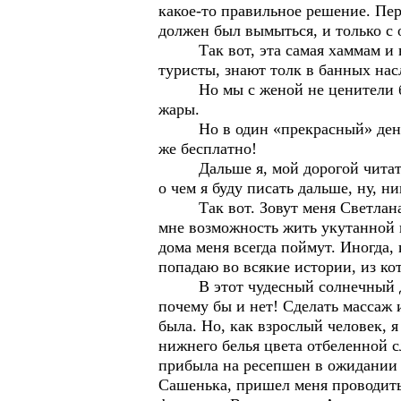
какое-то правильное решение. П
должен был вымыться, и только с 
Так вот, эта самая хаммам и вхо
туристы, знают толк в банных на
Но мы с женой не ценители бани
жары.
Но в один «прекрасный» день же
же бесплатно!
Дальше я, мой дорогой читатель,
о чем я буду писать дальше, ну, ни
Так вот. Зовут меня Светлана. М
мне возможность жить укутанной в 
дома меня всегда поймут. Иногда, 
попадаю во всякие истории, из к
В этот чудесный солнечный день
почему бы и нет! Сделать массаж 
была. Но, как взрослый человек, 
нижнего белья цвета отбеленной с
прибыла на ресепшен в ожидании 
Сашенька, пришел меня проводить