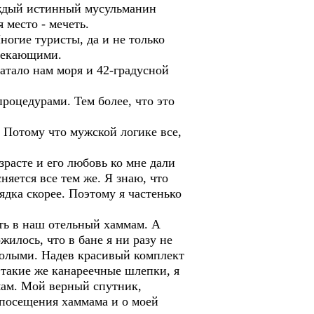
аждый истинный мусульманин
 место - мечеть.
огие туристы, да и не только
ытекающими.
тало нам моря и 42-градусной
оцедурами. Тем более, что это
Потому что мужской логике все,
асте и его любовь ко мне дали
няется все тем же. Я знаю, что
рядка скорее. Поэтому я частенько
ь в наш отельный хаммам. А
илось, что в бане я ни разу не
 голыми. Надев красивый комплект
 такие же канареечные шлепки, я
мам. Мой верный спутник,
 посещения хаммама и о моей