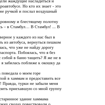
дели жаждущие насладиться и
оавтобусе. Но кто их знает - это
 мне ручкой и послал воздушный
 ровному и блестящему полотну
сь – в Стамбул… В Стамбул! ... В
рное у каждого из нас был в
ь из автобуса, вернуться пешком
лась, что уже не найду дорогу
аспорта. Побоялась, что я без
 с собой в баню тащить? Я же не в
 я забилась поближе к окошку да
поведала о моем горе
пой в хаммам и предоставить все
и! Правда, турки не забыли меня
возить приехавшую со мной группу
таринное здание хаммама
оких сводах повествовали о