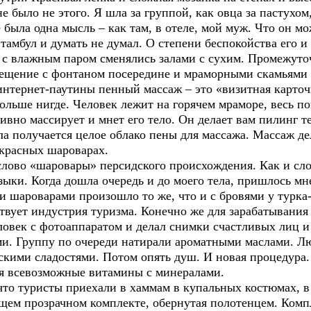
е было не этого. Я шла за группой, как овца за пастухо
е была одна мысль – как там, в отеле, мой муж. Что он м
 Стамбул и думать не думал. О степени беспокойства его 
влажным паром сменялись залами с сухим. Промежуто
ещение с фонтаном посередине и мраморными скамьями п
нтернет-паутины пенный массаж – это «визитная карточ
больше нигде. Человек лежит на горячем мраморе, весь 
ивно массирует и мнет его тело. Он делает вам пилинг т
а получается целое облако пены для массажа. Массаж де
красных шароварах.
лово «шаровары» персидского происхождения. Как и сло
ыки. Когда дошла очередь и до моего тела, пришлось мне
и шароварами произошло то же, что и с бровями у турк
ствует индустрия туризма. Конечно же для зарабатывания
овек с фотоаппаратом и делал снимки счастливых лиц и 
ми. Группу по очереди натирали ароматными маслами. Л
кими сладостями. Потом опять душ. И новая процедура.
бя всевозможные витамины с минералами.
 туристы приехали в хаммам в купальных костюмах, в 
ущем прозрачном комплекте, обернутая полотенцем. Комп