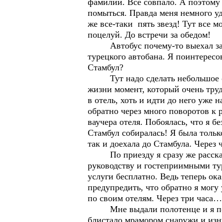
фамилии. Все совпало. А поэтому
помыться. Правда меня немного уд
же все-таки пять звезд! Тут все 
поцелуй. До встречи за обедом!
Автобус почему-то выехал за пр
турецкого автобана. Я поинтересов
Стамбул?
Тут надо сделать небольшое отс
жизни момент, который очень труд
в отель, хоть и идти до него уже 
обратно через много поворотов к р
ваучера отеля. Побоялась, что я бе
Стамбул собиралась! Я была тольк
так и доехала до Стамбула. Через
По приезду я сразу же рассказа
руководству и гостеприимными ту
услуги бесплатно. Ведь теперь ока
предупредить, что обратно я могу
по своим отелям. Через три часа…
Мне выдали полотенце и я попле
блистало мрамором снаружи и изну