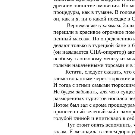
древнем таинстве омовения. Но мн
процедуры, как в тумане. В голов
он, как и я, ни о какой поездке в
Вернемся же в хаммам. Залы с 
перешли в красивое огромное пом
пенный массаж. По определению и
делают только в турецкой бане и 
(он называется СПА-оператор) акт
особому хлопковому мешку из мыл
голыми накаченными торсами и в 
Кстати, следует сказать, что с
заимствованным через тюркские яз
И тогда с этими самыми тюркским
Не будем забывать, для чего суще
разморенных туристов носился чел
Потом был зал с арома процедура
принесенный зеленый чай с заморс
голубой глиной и впитывало в се
Тут стоит опять вспомнить, что
залам. Я же ходила в своем дорог