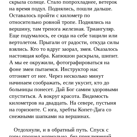
скрыла солнце. Стало попрохладнее, ветерок
на время подул. Поднялись, пошли дальше.
Оставалось пройти с километр по
относительно ровной тропе. Поднялись на
вершину, там тренога железная. Триангуляр.
Еще подумалось, ее сюда на себе тащили или
вертолетом. Прыгали от радости, откуда силы
взялись. Кто то вдруг заорал, змея. Оказалось
настоящая кобра. Капюшон раскрыла, шипит.
А мы ее окружили, фотографироваться на
фоне змеи пытаемся. Инструктор нас
отгоняет от нее. Через несколько минут
начинаем соображать, если укусит, кто до
больницы понесет. Дай Бог самим здоровыми
спуститься. А вокруг красота. Видимость
километров на двадцать. На севере, пустыня
на горизонте. С юга, хребты Копет-Дага со
снежными шапками на вершинах.
Отдохнули, и в обратный путь. Спуск с
горы прошел нормально, без приключений.