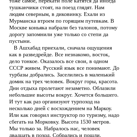
тоже самое, перекати поле катятся да иногда
тушканчики стоят, на поезд глядят. Нам
людям северным, в диковинку. Ехали из
Мурманска втроем по горящим путевкам. В
Москве коньяка набрали без талонов, потому
дорогу запомнили уже только со степи да
пустыни.
В Ашхабад приехали, сначала ощущения
как в разведрейде. Все незнакомо, восток,
дело тонкое. Оказалось все свои, в одном
СССР живем. Русский язык все понимают. До
турбазы добрались. Заселились в маленький
домик на трех человек. Вокруг горы, красота.
Дни отдыха пролетают незаметно. Облазили
небольшие высоты вокруг. Хочется большего.
И тут как раз организуют турпоход на
несколько дней с восхождением на Маркоу.
Или как говорил инструктор по туризму, надо
сбегать на Морковку. Высота 1530 метров.
Мы только за. Набралось нас, человек
двадцать в поход. Собрались и пошли.