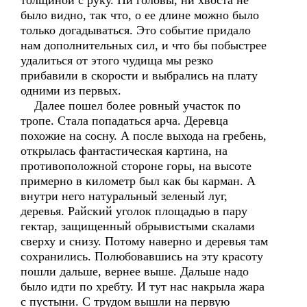
толщиной с руку. Ни головы, ни хвоста не
было видно, так что, о ее длине можно было
только догадываться. Это событие придало
нам дополнительных сил, и что бы побыстрее
удалиться от этого чудища мы резко
прибавили в скорости и выбрались на плату
одними из первых.
Далее пошел более ровный участок по
тропе. Стала попадаться арча. Деревца
похожие на сосну. А после выхода на гребень,
открылась фантастическая картина, на
противоположной стороне горы, на высоте
примерно в километр был как бы карман. А
внутри него натуральный зеленый луг,
деревья. Райский уголок площадью в пару
гектар, защищенный обрывистыми скалами
сверху и снизу. Потому наверно и деревья там
сохранились. Полюбовавшись на эту красоту
пошли дальше, вернее выше. Дальше надо
было идти по хребту. И тут нас накрыла жара
с пустыни. С трудом вышли на первую