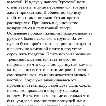
высотой. И вдруг у нашего "крутого" ноги
стали ватные, в лице переменился, говорит
живот прихватило. В общем по карнизу
пройти он так и не смог. Его авторитет
растворился. Пришлось в одиночестве
возвращаться в палаточный лагерь.
Остальные прошли, женщин поддерживали за
руки, их было несколько в группе. Затем
нужно было пройти метров триста-четыреста
в высоту по каменной плите в под углом
сорок пять градусов. Плита покрыта мелкими
трещинами, цепляться есть за что, но
напрягало то что случайно сдвинутый камень
катился вниз все эти сотни метров. И если
сам покатишься, то в низ докатится мешок с
костями. Когда уже заканчивалась эта
проклятая стена, вдруг, мой друг Эдик сделал
несколько прыжков в сторону с диким
воплем. Взглянув на место где он только что
был, увидел в камнях тело ползущей змеи