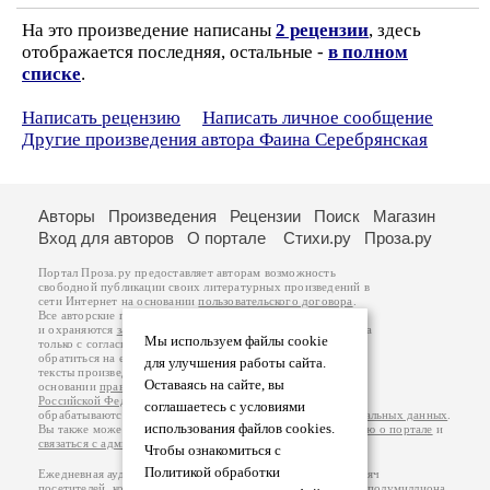
На это произведение написаны
2 рецензии
, здесь
отображается последняя, остальные -
в полном
списке
.
Написать рецензию
Написать личное сообщение
Другие произведения автора Фаина Серебрянская
Авторы
Произведения
Рецензии
Поиск
Магазин
Вход для авторов
О портале
Стихи.ру
Проза.ру
Портал Проза.ру предоставляет авторам возможность
свободной публикации своих литературных произведений в
сети Интернет на основании
пользовательского договора
.
Все авторские права на произведения принадлежат авторам
и охраняются
законом
. Перепечатка произведений возможна
Мы используем файлы cookie
только с согласия его автора, к которому вы можете
обратиться на его авторской странице. Ответственность за
для улучшения работы сайта.
тексты произведений авторы несут самостоятельно на
Оставаясь на сайте, вы
основании
правил публикации
и
законодательства
Российской Федерации
. Данные пользователей
соглашаетесь с условиями
обрабатываются на основании
Политики обработки персональных данных
.
использования файлов cookies.
Вы также можете посмотреть более подробную
информацию о портале
и
связаться с администрацией
.
Чтобы ознакомиться с
Политикой обработки
Ежедневная аудитория портала Проза.ру – порядка 100 тысяч
посетителей, которые в общей сумме просматривают более полумиллиона