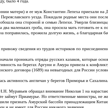
у, было 4 года.
и матери) и ее муж Константин Лепеха приехали на Да
 Переяславского уезда. Покидали родные места они посл
 обошла она стороной и семью Лепехи. Умерли близнецы,
а два маленьких гроба, она просила мать готовить ее к п
на поправилась, прожила долгую жизнь, а благодарная б
.
ривожу сведения из трудов историков по присоединени
чали проникать отряды русских казаков, которые осно
тивность на берегах Аргуни и Амура привела к конфликт
ского договора (1689) на невыгодных для России услов
ь активность англичан у берегов Приморья и Сахалина
Н. Муравьев обращал внимание Николая 1 на нарастаю
те займут Приамурье. Но ответственные министры, не ж
ешили признать Амурский бассейн принадлежащим Китаю
ен и не имеет для России никакого значения.