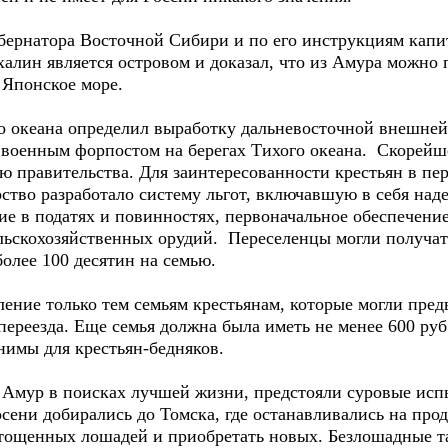
натора Восточной Сибири и по его инструкциям капита
халин является островом и доказал, что из Амура можно 
 Японское море.
океана определил выработку дальневосточной внешне
, военным форпостом на берегах Тихого океана. Скорейш
ью правительства. Для заинтересованности крестьян в п
рство разработало систему льгот, включавшую в себя на
ие в податях и повинностях, первоначальное обеспечени
льскохозяйственных орудий. Переселенцы могли получать
более 100 десятин на семью.
ие только тем семьям крестьянам, которые могли пред
переезда. Еще семья должна была иметь не менее 600 руб
нимы для крестьян-бедняков.
мур в поисках лучшей жизни, предстояли суровые испы
осени добирались до Томска, где останавливались на про
стощенных лошадей и приобретать новых. Безлошадные та