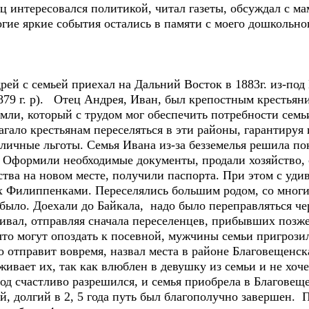
интересовался политикой, читал газеты, обсуждал с мам
гие яркие события остались в памяти с моего дошкольног
 с семьей приехал на Дальний Восток в 1883г. из-под
79 г. р). Отец Андрея, Иван, был крепостным крестьян
мли, который с трудом мог обеспечить потребности семьи
агало крестьянам переселяться в эти районы, гарантиру
зличные льготы. Семья Ивана из-за безземелья решила пок
. Оформили необходимые документы, продали хозяйство, 
йства на новом месте, получили паспорта. При этом с уд
их Филиппенками. Переселялись большим родом, со мног
было. Доехали до Байкала, надо было переправляться чер
ивал, отправляя сначала переселенцев, прибывших позж
то могут опоздать к посевной, мужчины семьи пригрозил
то отправит вовремя, назвал места в районе Благовещенс
живает их, так как влюблен в девушку из семьи и не хоче
д счастливо разрешился, и семья приобрела в Благовеще
, долгий в 2, 5 года путь был благополучно завершен. П