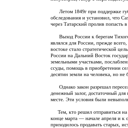
Летом 1849г при поддержке губер
обследования и установил, что Са
через Татарский пролив попасть в
Выход России к берегам Тихого 
являлся для России, прежде всего
востоке стало стратегической цел
России на Дальний Восток госуда
земельными участками, послаблен
ссуды, помощь в приобретении се
десятин земли на человека, но не 
Однако закон разрешал переселен
денежный залог, достаточный для 
месте. Эти условия были невыпол
Тем, кто решил отправиться на А
конце марта — начале апреля и к 
приходилось продавать старых, и