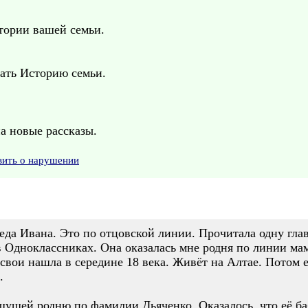
тории вашей семьи.
чать Историю семьи.
а новые рассказы.
вить о нарушении
деда Ивана. Это по отцовской линии. Прочитала одну гла
в Одноклассниках. Она оказалась мне родня по линии мам
 свои нашла в середине 18 века. Живёт на Алтае. Потом 
.
щущей родню по фамилии Дьяченко. Оказалось, что её ба