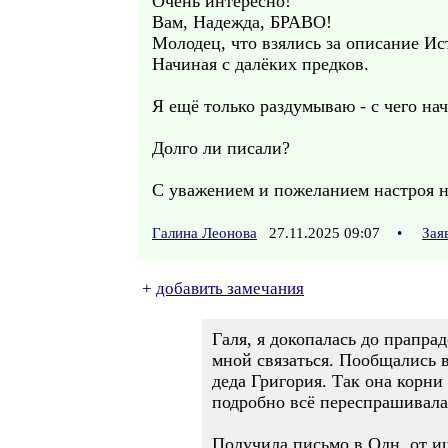
Очень интересно!
Вам, Надежда, БРАВО!
Молодец, что взялись за описание Ис
Начиная с далёких предков.
Я ещё только раздумываю - с чего на
Долго ли писали?
С уважением и пожеланием настроя н
Галина Леонова
27.11.2025 09:07
•
Зая
+
добавить замечания
Галя, я докопалась до прапра
мной связаться. Пообщались 
деда Григория. Так она корни
подробно всё переспрашивала
Получила письмо в Одн. от и