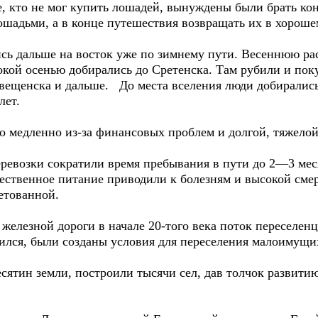
Те, кто не мог купить лошадей, вынуждены были брать к
ошадьми, а в конце путешествия возвращать их в хороше
 дальше на восток уже по зимнему пути. Весеннюю рас
бокой осенью добирались до Сретенска. Там рубили и пок
вещенска и дальше. До места вселения люди добирались в
лет.
медленно из-за финансовых проблем и долгой, тяжелой
возки сократили время пребывания в пути до 2—3 меся
ачественное питание приводили к болезням и высокой смер
етованной.
лезной дороги в начале 20-того века поток переселенц
ился, были созданы условия для переселения малоимущи
тин земли, построили тысячи сел, дав толчок развитию