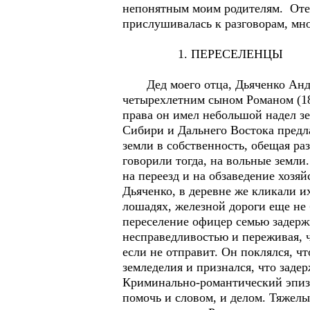
непонятным моим родителям. Отец 
прислушивалась к разговорам, мно
1. ПЕРЕСЕЛЕНЦЫ
Дед моего отца, Дьяченко Андрей
четырехлетним сыном Романом (18
права он имел небольшой надел зе
Сибири и Дальнего Востока предл
земли в собственность, обещая ра
говорили тогда, на вольные земли
на переезд и на обзаведение хозя
Дьяченко, в деревне же кликали 
лошадях, железной дороги еще не 
переселение офицер семью задерж
несправедливостью и переживая, ч
если не отправит. Он поклялся, ч
земледелия и признался, что задер
Криминально-романтический эпизо
помочь и словом, и делом. Тяжелый