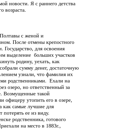
ой новости. Я с раннего детства
о возраста.
 Полтавы с женой и
ином. После отмены крепостного
. Государство, для освоения
я им выделение больших участков
инуть родину, уехать, как
собрали сумму денег, достаточную
ивлением узнали, что фамилия их
ими родственниками. Ехали на
ез озеро, но ответственный за
е. Возмущенные такой
и офицеру утопить его в озере,
ка как самые лучшие для
т потерять ее из виду.
нске родственника, готового
риехали на место в 1883г.,