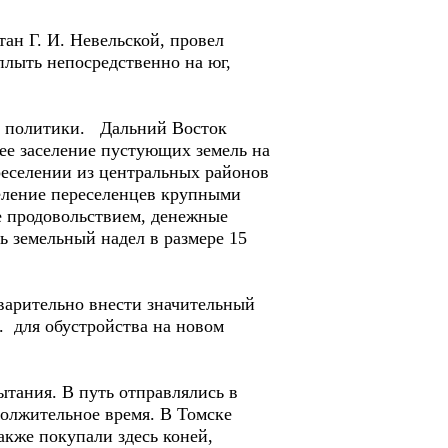
н Г. И. Невельской, провел
плыть непосредственно на юг,
й политики. Дальний Восток
ее заселение пустующих земель на
ереселении из центральных районов
деление переселенцев крупными
е продовольствием, денежные
 земельный надел в размере 15
варительно внести значительный
. для обустройства на новом
тания. В путь отправлялись в
должительное время. В Томске
кже покупали здесь коней,