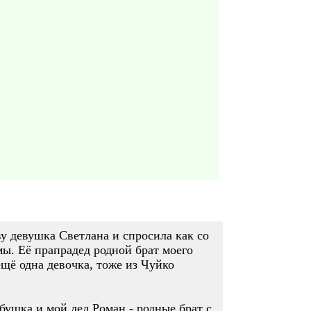
ву девушка Светлана и спросила как со
ы. Её прапрадед родной брат моего
ещё одна девочка, тоже из Чуйко
бушка и мой дед Роман - родные брат с