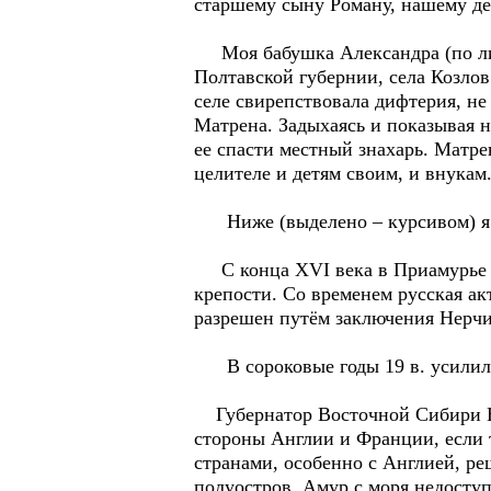
старшему сыну Роману, нашему дед
Моя бабушка Александра (по лини
Полтавской губернии, села Козлов
селе свирепствовала дифтерия, не
Матрена. Задыхаясь и показывая н
ее спасти местный знахарь. Матре
целителе и детям своим, и внукам
Ниже (выделено – курсивом) я п
С конца XVI века в Приамурье на
крепости. Со временем русская ак
разрешен путём заключения Нерчин
В сороковые годы 19 в. усилилас
Губернатор Восточной Сибири Н.
стороны Англии и Франции, если 
странами, особенно с Англией, р
полуостров, Амур с моря недоступ