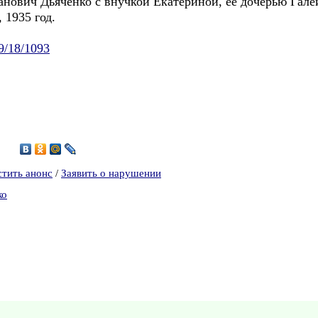
вич Дьяченко с внучкой Екатериной, ее дочерью Галей 
, 1935 год.
09/18/1093
5
стить анонс
/
Заявить о нарушении
ко