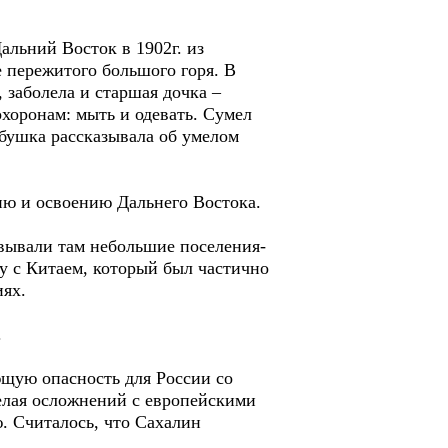
льний Восток в 1902г. из
е пережитого большого горя. В
 заболела и старшая дочка –
охоронам: мыть и одевать. Сумел
абушка рассказывала об умелом
ю и освоению Дальнего Востока.
вывали там небольшие поселения-
у с Китаем, который был частично
иях.
.
щую опасность для России со
елая осложнений с европейскими
. Считалось, что Сахалин