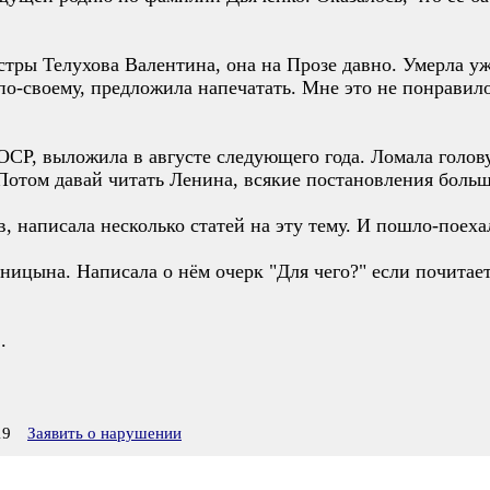
тры Телухова Валентина, она на Прозе давно. Умерла уж
по-своему, предложила напечатать. Мне это не понравило
СР, выложила в августе следующего года. Ломала голову,
 Потом давай читать Ленина, всякие постановления больш
 написала несколько статей на эту тему. И пошло-поеха
еницына. Написала о нём очерк "Для чего?" если почита
.
19
Заявить о нарушении