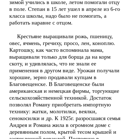
зимой учились в школе, летом помогали отцу
в поле. Степан в 15 лет ушел в апреле из 6-го
класса школы, надо было не помогать, а
работать наравне с отцом.
Крестьяне выращивали рожь, пшеницу,
овес, ячмень, гречиху, просо, лен, коноплю.
Картошку, как часто вспоминала мама,
выращивали только для борща да на корм
скоту, и удивлялась, что не знали ее
применения в другом виде. Урожаи получали
хорошие, зерно продавали купцам в
Благовещенске. В Благовещенске были
американская и немецкая фирмы, торгующие
сельскохозяйственной техникой. Достаток
позволял Роману приобретать импортную
технику: жатки, молотилки, веялки,
сенокосилки и др. К 1925г. разросшаяся семья
Андрея и Романа жила в огромном доме с
деревянным полом, крытой тесом крышей и
застекленной верандой. Постоянно в