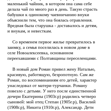
маленький чайник, в котором она сама себе
делала чай по много раз в день. Такую страсть
бабушки к одинокому чаевничанию внуки
объяснили тем, что она боялась отравления.
Вредная была старушка - доставалось и детям,
и внукам, и невесткам.
Со временем первое жилье превратилось в
заимку, а семья поселилась в новом доме в
селе Новоалексеевка, основанном
переехавшими с Полтавщины переселенцами.
В новый дом Роман привел жену Наталью,
красивую, работящую, безропотную. Сам же
Роман, по воспоминаниям его детей, характер
унаследовал от матери-турчанки. Роману
повезло с детьми. У него после единственной
дочери Екатерины (1903г.р) родились четверо
сыновей: мой отец Степан (1905г.р), Василий
(1908г.р), Никита (1910г.р), Александр. Дети