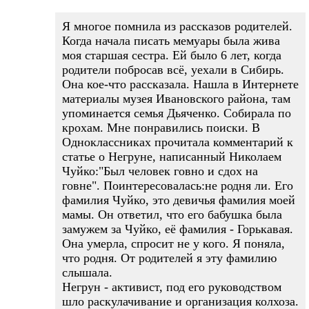
Я многое помнила из рассказов родителей.
Когда начала писать мемуары была жива
моя старшая сестра. Ей было 6 лет, когда
родители побросав всё, уехали в Сибирь.
Она кое-что рассказала. Нашла в Интернете
материалы музея Ивановского района, там
упоминается семья Дьяченко. Собирала по
крохам. Мне понравились поиски. В
Одноклассниках прочитала комментарий к
статье о Негруне, написанный Николаем
Чуйко:"Был человек говно и сдох на
говне". Поинтересовалась:не родня ли. Его
фамилия Чуйко, это девичья фамилия моей
мамы. Он ответил, что его бабушка была
замужем за Чуйко, её фамилия - Горькавая.
Она умерла, спросит не у кого. Я поняла,
что родня. От родителей я эту фамилию
слышала.
Негрун - активист, под его руководством
шло раскулачивание и организация колхоза.