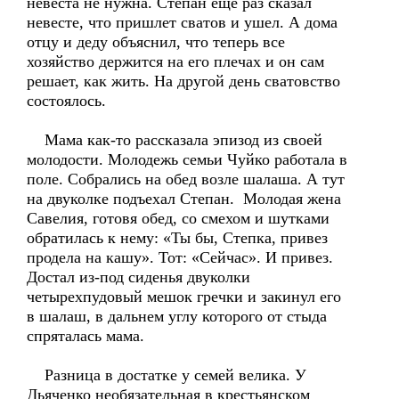
невеста не нужна. Степан еще раз сказал
невесте, что пришлет сватов и ушел. А дома
отцу и деду объяснил, что теперь все
хозяйство держится на его плечах и он сам
решает, как жить. На другой день сватовство
состоялось.
Мама как-то рассказала эпизод из своей
молодости. Молодежь семьи Чуйко работала в
поле. Собрались на обед возле шалаша. А тут
на двуколке подъехал Степан. Молодая жена
Савелия, готовя обед, со смехом и шутками
обратилась к нему: «Ты бы, Степка, привез
продела на кашу». Тот: «Сейчас». И привез.
Достал из-под сиденья двуколки
четырехпудовый мешок гречки и закинул его
в шалаш, в дальнем углу которого от стыда
спряталась мама.
Разница в достатке у семей велика. У
Дьяченко необязательная в крестьянском