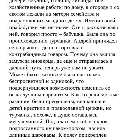
дочери Акулина, Полина, Зинаида. Все
хозяйственные работы по дому, в огороде и со
скотом лежали на матери семейства и
подрастающих младших детях. Имени своей
прабабушки мы не знаем. Отец, рассказывая о
ней, говорил просто – бабушка. Была она по
происхождению турчанка. Андрей приглядел
ее на рынке, где она торговала
контрабандным товаром. Почему она вышла
замуж за иноверца, да еще и отправилась в
дальний путь, теперь уже нам не узнать.
Может быть, жизнь ее была настолько
беспросветной и одинокой, что
подвернувшаяся возможность изменить ее
была лучшим вариантом. Как-то религиозные
различия были преодолены, венчались и
детей крестили в православной церкви, но
турчанка, похоже, в душе оставалась
мусульманкой. Под платьем особого кроя,
подпоясанного кушаком-поясом, носила
длинные шаровары. К поясу прикреплен