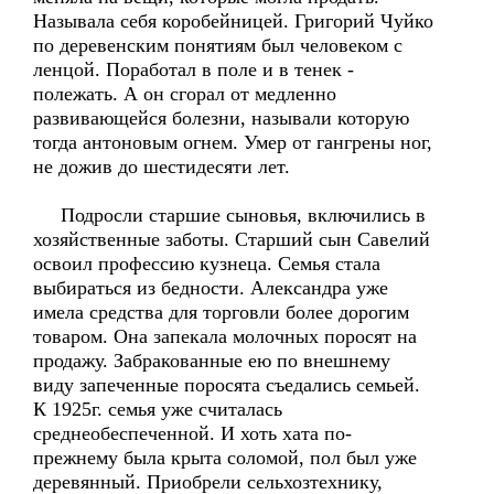
Называла себя коробейницей. Григорий Чуйко
по деревенским понятиям был человеком с
ленцой. Поработал в поле и в тенек -
полежать. А он сгорал от медленно
развивающейся болезни, называли которую
тогда антоновым огнем. Умер от гангрены ног,
не дожив до шестидесяти лет.
Подросли старшие сыновья, включились в
хозяйственные заботы. Старший сын Савелий
освоил профессию кузнеца. Семья стала
выбираться из бедности. Александра уже
имела средства для торговли более дорогим
товаром. Она запекала молочных поросят на
продажу. Забракованные ею по внешнему
виду запеченные поросята съедались семьей.
К 1925г. семья уже считалась
среднеобеспеченной. И хоть хата по-
прежнему была крыта соломой, пол был уже
деревянный. Приобрели сельхозтехнику,