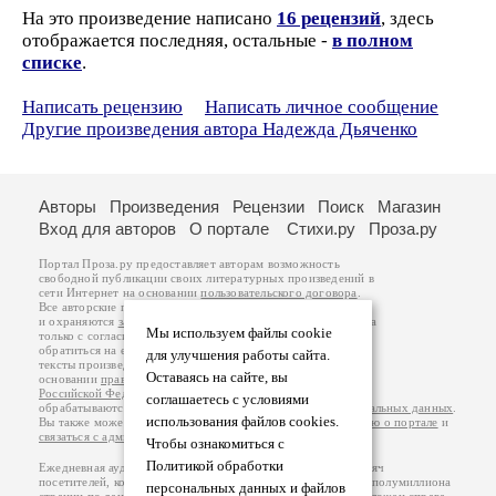
На это произведение написано
16 рецензий
, здесь
отображается последняя, остальные -
в полном
списке
.
Написать рецензию
Написать личное сообщение
Другие произведения автора Надежда Дьяченко
Авторы
Произведения
Рецензии
Поиск
Магазин
Вход для авторов
О портале
Стихи.ру
Проза.ру
Портал Проза.ру предоставляет авторам возможность
свободной публикации своих литературных произведений в
сети Интернет на основании
пользовательского договора
.
Все авторские права на произведения принадлежат авторам
и охраняются
законом
. Перепечатка произведений возможна
Мы используем файлы cookie
только с согласия его автора, к которому вы можете
обратиться на его авторской странице. Ответственность за
для улучшения работы сайта.
тексты произведений авторы несут самостоятельно на
Оставаясь на сайте, вы
основании
правил публикации
и
законодательства
Российской Федерации
. Данные пользователей
соглашаетесь с условиями
обрабатываются на основании
Политики обработки персональных данных
.
использования файлов cookies.
Вы также можете посмотреть более подробную
информацию о портале
и
связаться с администрацией
.
Чтобы ознакомиться с
Политикой обработки
Ежедневная аудитория портала Проза.ру – порядка 100 тысяч
посетителей, которые в общей сумме просматривают более полумиллиона
персональных данных и файлов