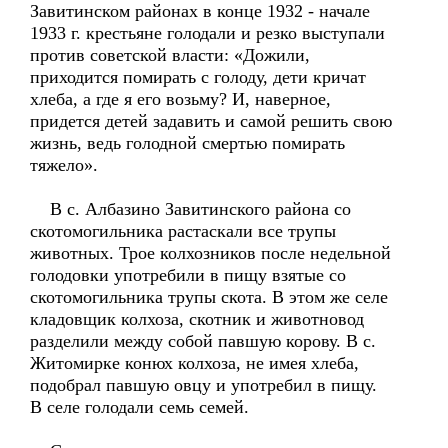
Завитинском районах в конце 1932 - начале
1933 г. крестьяне голодали и резко выступали
против советской власти: «Дожили,
приходится помирать с голоду, дети кричат
хлеба, а где я его возьму? И, наверное,
придется детей задавить и самой решить свою
жизнь, ведь голодной смертью помирать
тяжело».
В с. Албазино Завитинского района со
скотомогильника растаскали все трупы
животных. Трое колхозников после недельной
голодовки употребили в пищу взятые со
скотомогильника трупы скота. В этом же селе
кладовщик колхоза, скотник и животновод
разделили между собой павшую корову. В с.
Житомирке конюх колхоза, не имея хлеба,
подобрал павшую овцу и употребил в пищу.
В селе голодали семь семей.