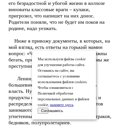
его безрадостной и убогой жизни в колхозе
виноваты классовые враги – кулаки,
пригрозил, что напишет на них донос.
Родители поняли, что не будет им покоя на
родине, надо уезжать.
Ниже я привожу документы, в которых, на
мой взгляд, есть ответы на горький мамин
вопрос: «Чем мы виноваты, почему должны
бегать, прятаться? У нас все отняли, и мы же
Мы используем файлы cookie
для улучшения работы сайта.
преступники?»
Оставаясь на сайте, вы
соглашаетесь с условиями
Ленин, еще до завоевания власти
использования файлов cookies.
большевиками, продумал, как удержать
Чтобы ознакомиться с
власть. Нужна хлебная монополия, все
Политикой обработки
продукты сосредоточены в одних руках и
персональных данных и файлов
распределением хлеба и других продуктов
cookie,
нажмите здесь
.
занимаются угнетенные трудящиеся. К
Соглашаюсь
угнетенным трудящимся относит он батраков,
бедняков, полупролетариев.