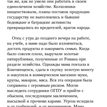
так же, как не умели они работать в своем
единоличном хозяйстве. Колхозники
нищенствовали, планы поставок продукции
государству не выполнялись и бывшие
бедняцкие и батрацкие активисты
превращались во вредителей, врагов народа.
Отец с утра до позднего вечера на работе,
на учебе, а маме надо было изловчиться,
достать продукты и накормить семью. Когда
было совсем плохо, выручали золотые
пятирублевки, полученные от Романа при
разделе хозяйства. Однажды мама поехала в
Благовещенск, сдала в скупку золотую монету
и накупила в коммерческом магазине муки,
крупы, макарон, мяса. Вся эта операция была
сопряжена с огромным риском. Могли
выследить сотрудники ОГПУ и прийти с
обыском, последующим заключением,
высылкой и прочими карами. Угроза исходила
и от грабителей, и от мошенников. Мама