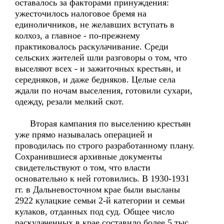
оставалось за факторами принуждения:
ужесточилось налоговое бремя на
единоличников, не желавших вступать в
колхоз, а главное - по-прежнему
практиковалось раскулачивание. Среди
сельских жителей шли разговоры о том, что
выселяют всех - и зажиточных крестьян, и
середняков, и даже бедняков. Целые села
ждали по ночам выселения, готовили сухари,
одежду, резали мелкий скот.
Вторая кампания по выселению крестьян
уже прямо называлась операцией и
проводилась по строго разработанному плану.
Сохранившиеся архивные документы
свидетельствуют о том, что власти
основательно к ней готовились. В 1930-1931
гг. в Дальневосточном крае были высланы
2922 кулацкие семьи 2-й категории и семьи
кулаков, отданных под суд. Общее число
раскулаченных в крае составило более 5 тыс.