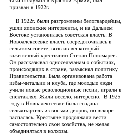
таки отслужил в Красной Армии, был
призван в 1922г.
В 1922г. были разгромлены белогвардейцы,
ушли японские интервенты, и на Дальнем
Востоке установилась советская власть. В
Новоалексеевке власть сосредоточилась в
сельском совете, возглавлял который
зажиточный крестьянин Степан Пономарев.
Он рассказывал односельчанам о событиях,
происходящих в стране, разъяснял политику
Правительства. Была организована работа
избы-читальни и клуба, где молодые люди
учили новые революционные песни, играли в
спектаклях. Жили весело, интересно. В 1925
году в Новоалексеевке была создана
сельхозартель из восьми дворов, но вскоре
распалась. Крестьяне продолжали вести
самостоятельно свои хозяйства, не желая
объединяться в колхозы.