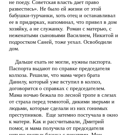
не поеду. Советская власть дает право
развестись». Не было ей жизни от этой
бабушки-турчанки, хоть отец и останавливал
ее в придирках, напоминал, что привел в дом
хозяйку, а не служанку. Роман с матерью, с
неженатыми сыновьями Василием, Никитой и
подростком Саней, тоже уехал. Освободили
дом.
Дальше ехать не могли, нужны паспорта.
Паспорта выдают по справке председателя
колхоза. Решили, что мама через брата
Данилу, который уже вступил в колхоз,
договорится о справках с председателем.
Мама ночью бежала по лесной тропе в слезах
от страха перед темнотой, дикими зверьми и
людьми, которые сделали из них гонимых
преступников. Еще затемно постучала в окно
к матери. Как и рассчитывали, Дмитрий
помог, и мама получила от председателя
четыре пустых бланка с печатями. Мои