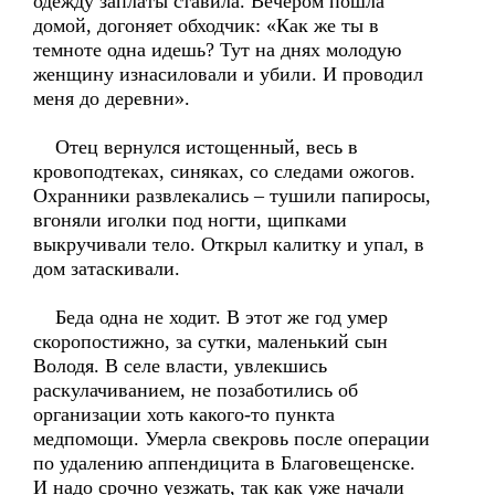
одежду заплаты ставила. Вечером пошла
домой, догоняет обходчик: «Как же ты в
темноте одна идешь? Тут на днях молодую
женщину изнасиловали и убили. И проводил
меня до деревни».
Отец вернулся истощенный, весь в
кровоподтеках, синяках, со следами ожогов.
Охранники развлекались – тушили папиросы,
вгоняли иголки под ногти, щипками
выкручивали тело. Открыл калитку и упал, в
дом затаскивали.
Беда одна не ходит. В этот же год умер
скоропостижно, за сутки, маленький сын
Володя. В селе власти, увлекшись
раскулачиванием, не позаботились об
организации хоть какого-то пункта
медпомощи. Умерла свекровь после операции
по удалению аппендицита в Благовещенске.
И надо срочно уезжать, так как уже начали