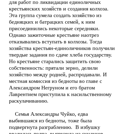
для работ по ликвидации единоличных
крестьянских хозяйств и создания колхоза.
Эта группа сумела создать хозяйство из
бедняцких и батрацких семей, к ним
присоединились некоторые середняки.
Однако зажиточные крестьяне наотрез
отказывались вступать в колхозы. Тогда
хозяйства крестьян-единоличников получили
твердые задания по сдаче хлеба государству.
Но крестьяне старались защитить свою
собственность: прятали зерно, делили
хозяйство между родней, распродавали. И
местная комиссия из бедноты во главе с
Александром Негруном и его братом
Лаврентием приступила к насильственному
раскулачиванию.
Семья Александры Чуйко, едва
выбившаяся из бедноты, тоже была
подвергнута разграблению. В избушку
ввалилась толпа, выгрузила из сундуков