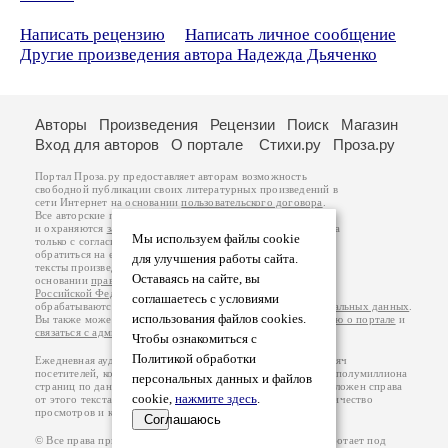
Написать рецензию
Написать личное сообщение
Другие произведения автора Надежда Дьяченко
Авторы
Произведения
Рецензии
Поиск
Магазин
Вход для авторов
О портале
Стихи.ру
Проза.ру
Портал Проза.ру предоставляет авторам возможность
свободной публикации своих литературных произведений в
сети Интернет на основании
пользовательского договора
.
Все авторские права на произведения принадлежат авторам
и охраняются
законом
. Перепечатка произведений возможна
Мы используем файлы cookie
только с согласия его автора, к которому вы можете
обратиться на его авторской странице. Ответственность за
для улучшения работы сайта.
тексты произведений авторы несут самостоятельно на
Оставаясь на сайте, вы
основании
правил публикации
и
законодательства
Российской Федерации
. Данные пользователей
соглашаетесь с условиями
обрабатываются на основании
Политики обработки персональных данных
.
использования файлов cookies.
Вы также можете посмотреть более подробную
информацию о портале
и
связаться с администрацией
.
Чтобы ознакомиться с
Политикой обработки
Ежедневная аудитория портала Проза.ру – порядка 100 тысяч
посетителей, которые в общей сумме просматривают более полумиллиона
персональных данных и файлов
страниц по данным счетчика посещаемости, который расположен справа
cookie,
нажмите здесь
.
от этого текста. В каждой графе указано по две цифры: количество
просмотров и количество посетителей.
Соглашаюсь
© Все права принадлежат авторам, 2000-2026. Портал работает под