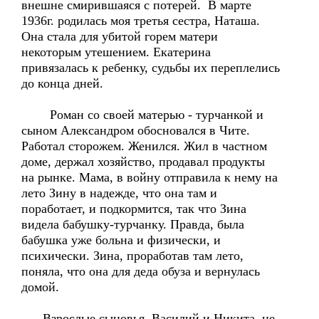
внешне смирившаяся с потерей. В марте
1936г. родилась моя третья сестра, Наташа.
Она стала для убитой горем матери
некоторым утешением. Екатерина
привязалась к ребенку, судьбы их переплелись
до конца дней.
Роман со своей матерью - турчанкой и
сыном Александром обосновался в Чите.
Работал сторожем. Женился. Жил в частном
доме, держал хозяйство, продавал продукты
на рынке. Мама, в войну отправила к нему на
лето Зину в надежде, что она там и
поработает, и подкормится, так что Зина
видела бабушку-турчанку. Правда, была
бабушка уже больна и физически, и
психически. Зина, проработав там лето,
поняла, что она для деда обуза и вернулась
домой.
Взрослые сыновья, Василий и Никита, не