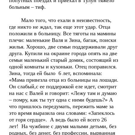
попутных поездах и приехал в Тулун тяжело
больным – тиф.
Мало того, что ехали в неизвестность,
где никто не ждал, так еще этот удар. Отца
положили в больницу. Все тяготы на мамины
плечи: маленькие Валя и Зина, багаж, поиски
жилья. Хорошо, две семьи поддерживали друг
друга. Купили на окраине города опять на две
семьи маленький старый домик, состоящий из
одной комнаты и кухоньки. Отец поправился.
Зина, тогда ей было 6 лет, вспоминала:
«Мама привезла отца из больницы на лошади.
Он слабый,с ее поддержкой еле идет, смотрит
на нас с Валей и говорит: «Лежу там и думаю
– помру, как ты тут одна с ними будешь?» А
что пришлось передумать, пережить маме за
это время выразила она словами: «Запеклось
от горя сердце». А ведь было ей всего 26
лет! На чужбине с двумя малыми детьми, без
родных, без денег, без профессии, вырванная