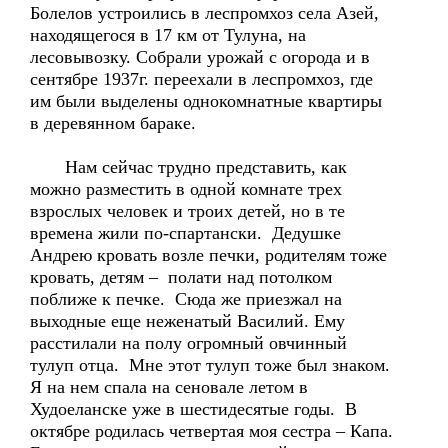
Болелов устроились в леспромхоз села Азей,
находящегося в 17 км от Тулуна, на
лесовывозку. Собрали урожай с огорода и в
сентябре 1937г. переехали в леспромхоз, где
им были выделены однокомнатные квартиры
в деревянном бараке.
Нам сейчас трудно представить, как
можно разместить в одной комнате трех
взрослых человек и троих детей, но в те
времена жили по-спартански. Дедушке
Андрею кровать возле печки, родителям тоже
кровать, детям – полати над потолком
поближе к печке. Сюда же приезжал на
выходные еще неженатый Василий. Ему
расстилали на полу огромный овчинный
тулуп отца. Мне этот тулуп тоже был знаком.
Я на нем спала на сеновале летом в
Худоеланске уже в шестидесятые годы. В
октябре родилась четвертая моя сестра – Капа.