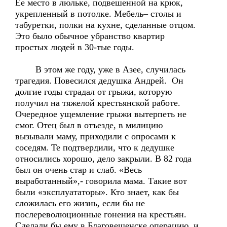
Ее место в люльке, подвешенной на крюк,
укрепленный в потолке. Мебель– столы и
табуретки, полки на кухне, сделанные отцом.
Это было обычное убранство квартир
простых людей в 30-тые годы.
В этом же году, уже в Азее, случилась
трагедия. Повесился дедушка Андрей. Он
долгие годы страдал от грыжи, которую
получил на тяжелой крестьянской работе.
Очередное ущемление грыжи вытерпеть не
смог. Отец был в отъезде, в милицию
вызывали маму, приходили с опросами к
соседям. Те подтвердили, что к дедушке
относились хорошо, дело закрыли. В 82 года
был он очень стар и слаб. «Весь
выработанный»,- говорила мама. Такие вот
были «эксплуататоры». Кто знает, как бы
сложилась его жизнь, если бы не
послереволюционные гонения на крестьян.
Сделали бы ему в Благовещенске операцию, и