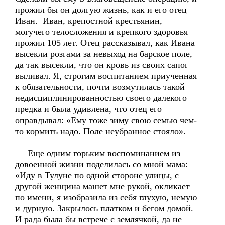
прожил бы он долгую жизнь, как и его отец
Иван. Иван, крепостной крестьянин,
могучего телосложения и крепкого здоровья
прожил 105 лет. Отец рассказывал, как Ивана
высекли розгами за невыход на барское поле,
да так высекли, что он кровь из своих сапог
выливал. Я, строгим воспитанием приученная
к обязательности, почти возмутилась такой
недисциплинированностью своего далекого
предка и была удивлена, что отец его
оправдывал: «Ему тоже зиму свою семью чем-
то кормить надо. Поле неубранное стояло».
Еще одним горьким воспоминанием из
довоенной жизни поделилась со мной мама:
«Иду в Тулуне по одной стороне улицы, с
другой женщина машет мне рукой, окликает
по имени, я изобразила из себя глухую, немую
и дурную. Закрылось платком и бегом домой.
И рада была бы встрече с землячкой, да не