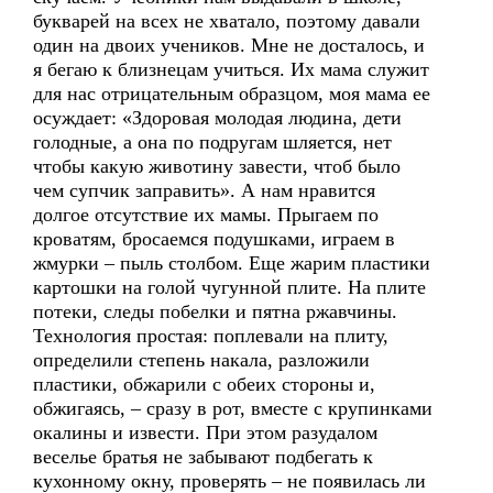
букварей на всех не хватало, поэтому давали
один на двоих учеников. Мне не досталось, и
я бегаю к близнецам учиться. Их мама служит
для нас отрицательным образцом, моя мама ее
осуждает: «Здоровая молодая людина, дети
голодные, а она по подругам шляется, нет
чтобы какую животину завести, чтоб было
чем супчик заправить». А нам нравится
долгое отсутствие их мамы. Прыгаем по
кроватям, бросаемся подушками, играем в
жмурки – пыль столбом. Еще жарим пластики
картошки на голой чугунной плите. На плите
потеки, следы побелки и пятна ржавчины.
Технология простая: поплевали на плиту,
определили степень накала, разложили
пластики, обжарили с обеих стороны и,
обжигаясь, – сразу в рот, вместе с крупинками
окалины и извести. При этом разудалом
веселье братья не забывают подбегать к
кухонному окну, проверять – не появилась ли