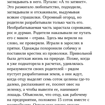
заглядывать в него. Пугали: «А то затянет».
Это разжигало любопытство, подходили,
заглядывали и отскакивали, выдумывая
всякие страшилки. Огромный огород, но
родители разрабатывали только часть его.
Необрабатываемая часть зарастала сорняками,
рос и дурман. Родители наказывали не путать
его с маком – отрава. Здесь мы верили на
слово, не проверяли. Играли в зарослях в
прятки. Однажды похоронили собачку и
поставили крестик из проволоки. Привольной
была детская жизнь на природе. Позже, когда
я уже поднаторела в расчетах, удивлялась
неразумности своих родителей – рядом
пустует разработанная земля, а они ждут,
когда отцу выделят семь соток целины где-то
далеко, распахивают ее, посеют овес на
зеленку, а чтобы вывезти ее, нанимают
лошадь. Объяснили, что отцу, как рабочему
на предприятии, положено 15 соток вместе с
постройками. Остальную землю отдали