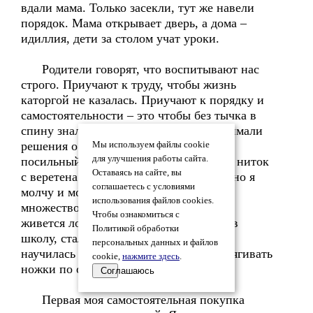
вдали мама. Только засекли, тут же навели
порядок. Мама открывает дверь, а дома –
идиллия, дети за столом учат уроки.
Родители говорят, что воспитывают нас
строго. Приучают к труду, чтобы жизнь
каторгой не казалась. Приучают к порядку и
самостоятельности – это чтобы без тычка в
спину знали, что нам надо, сами принимали
решения о своей будущей жизни. Мой
Мы используем файлы cookie
для улучшения работы сайта.
посильный труд пока – перематывание ниток
Оставаясь на сайте, вы
с веретена в клубок. Очень надоедает, но я
соглашаетесь с условиями
молчу и мотаю, иначе услышу от мамы
использования файлов cookies.
множество примеров того, как тяжело
Чтобы ознакомиться с
живется лодырям. Как только я пошла в
Политикой обработки
школу, стали выдавать деньги: «Чтобы
персональных данных и файлов
научилась руководить деньгами и протягивать
cookie,
нажмите здесь
.
ножки по одежке».
Соглашаюсь
Первая моя самостоятельная покупка