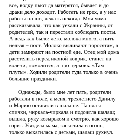
все, водку пьют да матерятся, бывает и до
драки дело доходит. Работать не грех, а у нас
работы полно, лежать некогда. Моя мама
рассказывала, что как уехали с Украины, от
родителей, так и перестали соблюдать посты.
А ведь как было: лето, молока много, а пить
нельзя – пост. Молоко выливают поросятам, а
дети замирают на постной еде. Отец мой дома
расстелить перед иконой коврик, станет на
колени, помолится, а про церковь: «Там
плуты». Ходили родители туда только в очень
большие праздники.
Однажды, было мне лет пять, родители
работали в поле, а меня, трехлетнего Данилу
и Марию оставили в шалаше. Нашла я
спички, чиркала-чиркала и подожгла шалаш;
вышла, руку козырьком и смотрю, как хорошо
горит. Увидела мама, заскочила в огонь,
только выкатилась с детьми, шалаш рухнул.