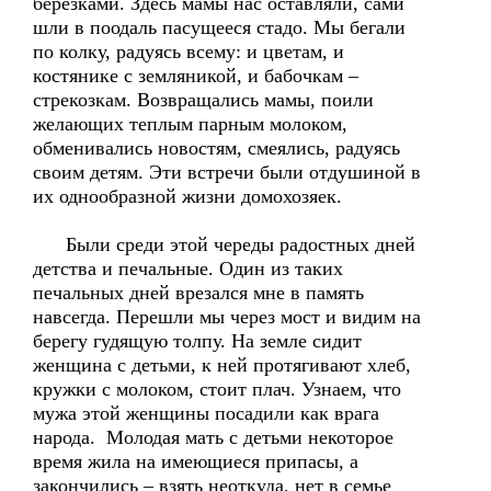
березками. Здесь мамы нас оставляли, сами
шли в поодаль пасущееся стадо. Мы бегали
по колку, радуясь всему: и цветам, и
костянике с земляникой, и бабочкам –
стрекозкам. Возвращались мамы, поили
желающих теплым парным молоком,
обменивались новостям, смеялись, радуясь
своим детям. Эти встречи были отдушиной в
их однообразной жизни домохозяек.
Были среди этой череды радостных дней
детства и печальные. Один из таких
печальных дней врезался мне в память
навсегда. Перешли мы через мост и видим на
берегу гудящую толпу. На земле сидит
женщина с детьми, к ней протягивают хлеб,
кружки с молоком, стоит плач. Узнаем, что
мужа этой женщины посадили как врага
народа. Молодая мать с детьми некоторое
время жила на имеющиеся припасы, а
закончились – взять неоткуда, нет в семье