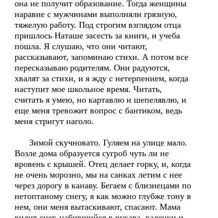
она не получит образование. Тогда женщины
наравне с мужчинами выполняли грязную,
тяжелую работу. Под строгим взглядом отца
пришлось Наташе засесть за книги, и учеба
пошла. Я слушаю, что они читают,
рассказывают, запоминаю стихи. А потом все
пересказываю родителям. Они радуются,
хвалят за стихи, и я жду с нетерпением, когда
наступит мое школьное время. Читать,
считать я умею, но картавлю и шепелявлю, и
еще меня тревожит вопрос с бантиком, ведь
меня стригут наголо.
Зимой скучновато. Гуляем на улице мало.
Возле дома образуется сугроб чуть ли не
вровень с крышей. Отец делает горку, и, когда
не очень морозно, мы на санках летим с нее
через дорогу в канаву. Бегаем с близнецами по
нетоптаному снегу, я как можно глубже тону в
нем, они меня вытаскивают, спасают. Мама
видит снег, набившийся в рукава, валенки и