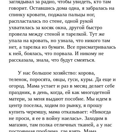
заглядывал за радио, чтобы увидеть, кто там
говорит. Оставшись дома одна, я забралась на
спинку кровати, поджала пальцы ног,
распласталась по стене, одной рукой
ухватилась за косяк окна, другой быстро
провела между стеной и тарелкой. Тут же
упала на кровать, но узнала, что никого там
нет, а тарелка из бумаги. Все присматривалась
к ней, боялась, что порвала. И никому не
рассказала, знала, что будут смеяться.
У нас большое хозяйство: корова,
теленок, поросята, овцы, гуси, куры. Да еще и
огород. Мама устает и раз в месяц делает себе
праздник, в день, когда, ей как многодетной
матери, за меня выдают пособие. Мы идем в
центр поселка, ходим по рынку, я прошу
купить черемшу, мама отказывает: «Никогда
не проси, я ее в войну наелась». Заходим в
магазин, там полка отличных тканей, а у нас
постоянная проблема, где взять. Мама