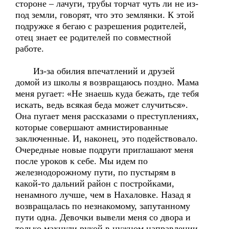
стороне – лачуги, трубы торчат чуть ли не из-
под земли, говорят, что это землянки. К этой
подружке я бегаю с разрешения родителей,
отец знает ее родителей по совместной
работе.
Из-за обилия впечатлений и друзей
домой из школы я возвращаюсь поздно. Мама
меня ругает: «Не знаешь куда бежать, где тебя
искать, ведь всякая беда может случиться».
Она пугает меня рассказами о преступлениях,
которые совершают амнистированные
заключенные. И, наконец, это подействовало.
Очередные новые подруги приглашают меня
после уроков к себе. Мы идем по
железнодорожному пути, по пустырям в
какой-то дальний район с постройками,
ненамного лучше, чем в Нахаловке. Назад я
возвращалась по незнакомому, запутанному
пути одна. Девочки вывели меня со двора и
только махнули рукой в нужном направлении.