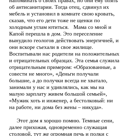
напоминать о своих правах, но они ему опять
об антисанитарии. Тогда отец, сдвинул их
мебель и установил в комнате свою кровать,
сказав, что его дети тоже не щенки по
холодным углам ютиться. Мама со мной и
Капой перешла в дом. Это переселение
вынудило геологов действовать энергичней, и
они вскоре съехали в свое жилище.
Воспитывали нас родители на положительных
и отрицательных образцах. Эта семья служила
отрицательным примером: «Образованные, а
совести не много», «Деньги получали
большие, а до получки всегда не хватало,
занимали у нас и удивлялись, как мы на
малую зарплату живем большой семьей»,
«Мужик хоть и инженер, а бестолковый: ни
на работе, ни дома без жены – никуда».
Этот дом я хорошо помню. Темные сени,
далее прихожая, одновременно служащая
столовой, тут же огромная печь и полки с