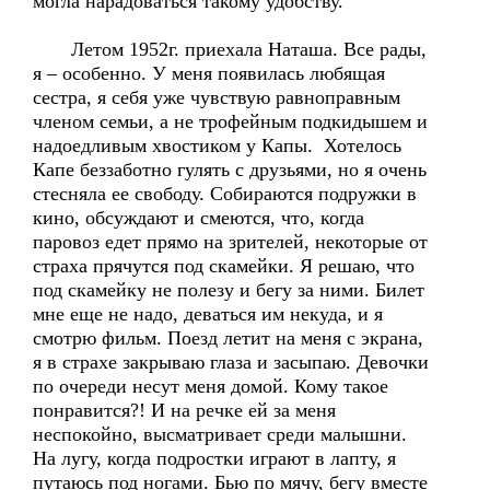
могла нарадоваться такому удобству.
Летом 1952г. приехала Наташа. Все рады,
я – особенно. У меня появилась любящая
сестра, я себя уже чувствую равноправным
членом семьи, а не трофейным подкидышем и
надоедливым хвостиком у Капы. Хотелось
Капе беззаботно гулять с друзьями, но я очень
стесняла ее свободу. Собираются подружки в
кино, обсуждают и смеются, что, когда
паровоз едет прямо на зрителей, некоторые от
страха прячутся под скамейки. Я решаю, что
под скамейку не полезу и бегу за ними. Билет
мне еще не надо, деваться им некуда, и я
смотрю фильм. Поезд летит на меня с экрана,
я в страхе закрываю глаза и засыпаю. Девочки
по очереди несут меня домой. Кому такое
понравится?! И на речке ей за меня
неспокойно, высматривает среди малышни.
На лугу, когда подростки играют в лапту, я
путаюсь под ногами. Бью по мячу, бегу вместе