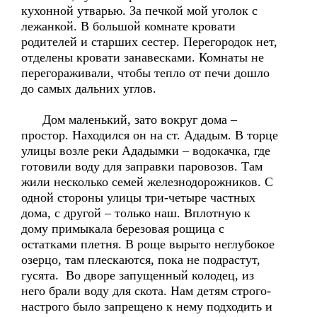
кухонной утварью. За печкой мой уголок с
лежанкой. В большой комнате кровати
родителей и старших сестер. Перегородок нет,
отделены кровати занавесками. Комнаты не
перегораживали, чтобы тепло от печи дошло
до самых дальних углов.
Дом маленький, зато вокруг дома –
простор. Находился он на ст. Ададым. В торце
улицы возле реки Ададымки – водокачка, где
готовили воду для заправки паровозов. Там
жили несколько семей железнодорожников. С
одной стороны улицы три-четыре частных
дома, с другой – только наш. Вплотную к
дому примыкала березовая рощица с
остатками плетня. В роще вырыто неглубокое
озерцо, там плескаются, пока не подрастут,
гусята. Во дворе запущенный колодец, из
него брали воду для скота. Нам детям строго-
настрого было запрещено к нему подходить и