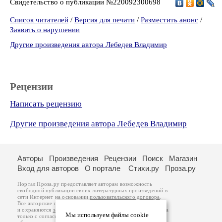
Свидетельство о публикации №220092300698
Список читателей
/
Версия для печати
/
Разместить анонс
/
Заявить о нарушении
Другие произведения автора Лебедев Владимир
Рецензии
Написать рецензию
Другие произведения автора Лебедев Владимир
Авторы
Произведения
Рецензии
Поиск
Магазин
Вход для авторов
О портале
Стихи.ру
Проза.ру
Портал Проза.ру предоставляет авторам возможность
свободной публикации своих литературных произведений в
сети Интернет на основании
пользовательского договора
.
Все авторские права на произведения принадлежат авторам
и охраняются
законом
. Перепечатка произведений возможна
Мы используем файлы cookie
только с согласия его автора, к которому вы можете