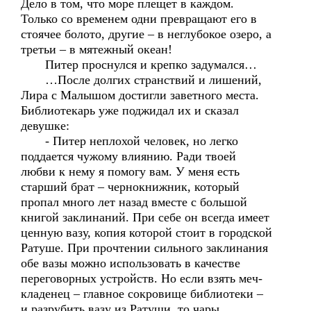
Дело в том, что море плещет в каждом.
Только со временем одни превращают его в
стоячее болото, другие – в неглубокое озеро, а
третьи – в мятежный океан!
Питер проснулся и крепко задумался…
…После долгих странствий и лишений,
Лира с Малышом достигли заветного места.
Библиотекарь уже поджидал их и сказал
девушке:
- Питер неплохой человек, но легко
поддается чужому влиянию. Ради твоей
любви к нему я помогу вам. У меня есть
старший брат – чернокнижник, который
пропал много лет назад вместе с большой
книгой заклинаний. При себе он всегда имеет
ценную вазу, копия которой стоит в городской
Ратуше. При прочтении сильного заклинания
обе вазы можно использовать в качестве
переговорных устройств. Но если взять меч-
кладенец – главное сокровище библиотеки –
и разрубить вазу из Ратуши, то чары