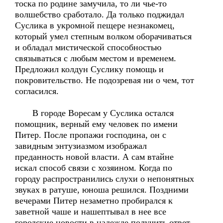
тоска по родине замучила, то ли чье-то
волшебство сработало. Да только поджидал
Суслика в укромной пещере незнакомец,
который умел степным волком оборачиваться
и обладал мистической способностью
связываться с любым местом и временем.
Предложил колдун Суслику помощь и
покровительство. Не подозревая ни о чем, тот
согласился.
В городе Воресам у Суслика остался
помощник, верный ему человек по имени
Питер. После пропажи господина, он с
завидным энтузиазмом изображал
преданность новой власти. А сам втайне
искал способ связи с хозяином. Когда по
городу распространились слухи о непонятных
звуках в ратуше, юноша решился. Поздними
вечерами Питер незаметно пробирался к
заветной чаше и нашептывал в нее все
городские новости в надежде получить ответ.