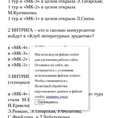
1 тур и «МК-3» в целом открыла Э.Татарская;
1 тур и «МК-2» в целом открыла
М.Купчинова;
1 тур и «МК-1» в целом открыла Л.Сиена.
2 ИНТРИГА – кто и сколько конкурсантов
войдут в «Клуб литературных эрудитов»?
в «МК-4» в «КЛЭ» вошли 5 авторов;
в «МК-3» в «КЛЭ» вошли 3 автора;
Мы используем файлы cookie
в «МК-2» в «КЛЭ» вошли 3 автора;
для улучшения работы сайта.
в «МК-1» в «КЛЭ» вошли 9 авторов.
Оставаясь на сайте, вы
соглашаетесь с условиями
3 ИНТРИГА – кто выиграет 4
использования файлов cookies.
Чтобы ознакомиться с
(«специальный») тур?
Политикой обработки
персональных данных и файлов
в «МК-4» победителями «Специального» тура
cookie,
нажмите здесь
.
стали М.Белухина, А.Вильковский,
Соглашаюсь
И.Ермилова, В.Мальцевъ, Л.Неронов,
Э.Ривкин, Э.Татарская, Р.Филатова,
С.Фрейдлин, и Т.Чебатуркина.