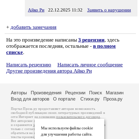
Айко Ри
22.12.2025 11:32
Заявить о нарушении
+
добавить замечания
На это произведение написаны
3 рецензии
, здесь
отображается последняя, остальные -
в полном
списке
.
Написать рецензию
Написать личное сообщение
Другие произведения автора Айко Ри
Авторы
Произведения
Рецензии
Поиск
Магазин
Вход для авторов
О портале
Стихи.ру
Проза.ру
Портал Проза.ру предоставляет авторам возможность
свободной публикации своих литературных произведений в
сети Интернет на основании
пользовательского договора
.
Все авторские права на произведения принадлежат авторам
и охраняются
законом
. Перепечатка произведений возможна
Мы используем файлы cookie
только с согласия его автора, к которому вы можете
обратиться на его авторской странице. Ответственность за
для улучшения работы сайта.
тексты произведений авторы несут самостоятельно на