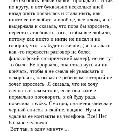
Потом опять целый блоки "пропадай!". и так
по кругу. и вот буквально несколько дней
назад опять появилась и стала ныть, как
никто ее не любит. и вообще, все плохо, я не
выдержала и сказала, что пора бы взрослеть,
перестать требовать того, чтобы все любили,
потому как никто и нигде не писал и не
говорил, что так будет в жизни, ( я пыталась
как -то перевести разговор на более
философский сатирический манер), но не тут
то было. Ее прорвало, она стала чуть ли ни
кричать, чтобы я не смела ей указывать и
оскорблять, называя ее ребенком, который не
хочет взрослеть. Я сказала, что не хочу
слушать в таком тоне, если она захочет
нормально поговорить, я ей буду рада.
повесила трубку. Смотрю, она меня занесла в
черный список в скайпе, вацапе. Ну и я
удалила ее контакты из телефона. Все! Нет
больше человека!.
Вот так, в одну минуту ...