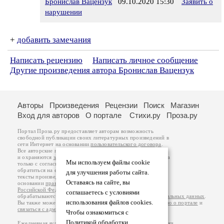
Бронислав Вацензук
09.10.2020 15:30
Заявить о
нарушении
+
добавить замечания
Написать рецензию
Написать личное сообщение
Другие произведения автора Бронислав Вацензук
Авторы
Произведения
Рецензии
Поиск
Магазин
Вход для авторов
О портале
Стихи.ру
Проза.ру
Портал Проза.ру предоставляет авторам возможность
свободной публикации своих литературных произведений в
сети Интернет на основании
пользовательского договора
.
Все авторские права на произведения принадлежат авторам
и охраняются
законом
. Перепечатка произведений возможна
Мы используем файлы cookie
только с согласия его автора, к которому вы можете
обратиться на его авторской странице. Ответственность за
для улучшения работы сайта.
тексты произведений авторы несут самостоятельно на
Оставаясь на сайте, вы
основании
правил публикации
и
законодательства
Российской Федерации
. Данные пользователей
соглашаетесь с условиями
обрабатываются на основании
Политики обработки персональных данных
.
использования файлов cookies.
Вы также можете посмотреть более подробную
информацию о портале
и
связаться с администрацией
.
Чтобы ознакомиться с
Политикой обработки
Ежедневная аудитория портала Проза.ру – порядка 100 тысяч